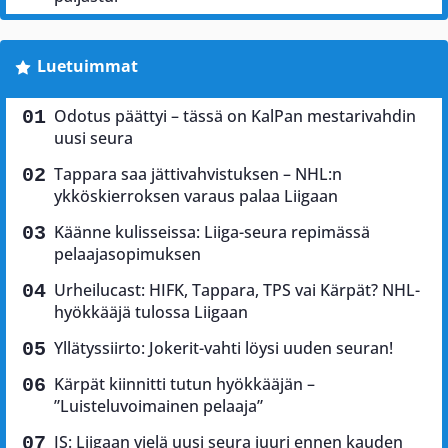
Luetuimmat
Odotus päättyi – tässä on KalPan mestarivahdin
uusi seura
Tappara saa jättivahvistuksen – NHL:n
ykköskierroksen varaus palaa Liigaan
Käänne kulisseissa: Liiga-seura repimässä
pelaajasopimuksen
Urheilucast: HIFK, Tappara, TPS vai Kärpät? NHL-
hyökkääjä tulossa Liigaan
Yllätyssiirto: Jokerit-vahti löysi uuden seuran!
Kärpät kiinnitti tutun hyökkääjän –
”Luisteluvoimainen pelaaja”
IS: Liigaan vielä uusi seura juuri ennen kauden