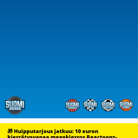
🎁 Huipputarjous jatkuu: 10 euron
kierrätysvapaa megakierros Reactoonz-