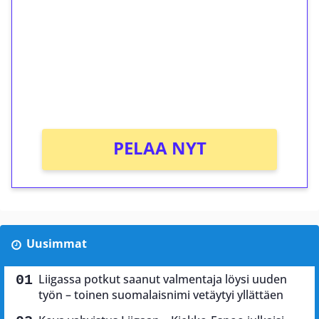
Talleta 1€
Saat heti 50 ilmaiskierrosta Tuohi 1000 -
peliin (arvo 0,20€ per kierros)!
Ei kierrätysvaatimusta!
PELAA NYT
Uusimmat
Liigassa potkut saanut valmentaja löysi uuden
työn – toinen suomalaisnimi vetäytyi yllättäen