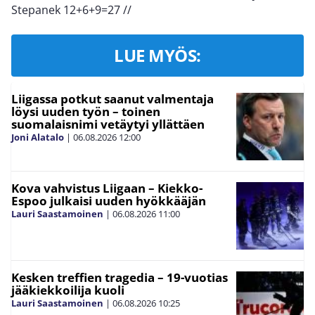
Stepanek 12+6+9=27
//
LUE MYÖS:
Liigassa potkut saanut valmentaja
löysi uuden työn – toinen
suomalaisnimi vetäytyi yllättäen
Joni Alatalo
|
06.08.2026
12:00
Kova vahvistus Liigaan – Kiekko-
Espoo julkaisi uuden hyökkääjän
Lauri Saastamoinen
|
06.08.2026
11:00
Kesken treffien tragedia – 19-vuotias
jääkiekkoilija kuoli
Lauri Saastamoinen
|
06.08.2026
10:25