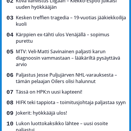
Kova vahvistus Liigaan – Kiekko-Espoo julkaisi
uuden hyökkääjän
Kesken treffien tragedia – 19-vuotias jääkiekkoilija
kuoli
Kärppien ex-tähti ulos Venäjällä – sopimus
purettu
MTV: Veli-Matti Savinainen paljasti karun
diagnoosin vammastaan – lääkäriltä pysäyttävä
arvio
Paljastus Jesse Puljujärven NHL-varauksesta –
tämän pelaajan Oilers olisi halunnut
Tässä on HPK:n uusi kapteeni!
HIFK teki tappiota – toimitusjohtaja paljastaa syyn
Jokerit: hyökkääjä ulos!
Lukon luottokaksikko lähtee – uusi osoite
paljastui