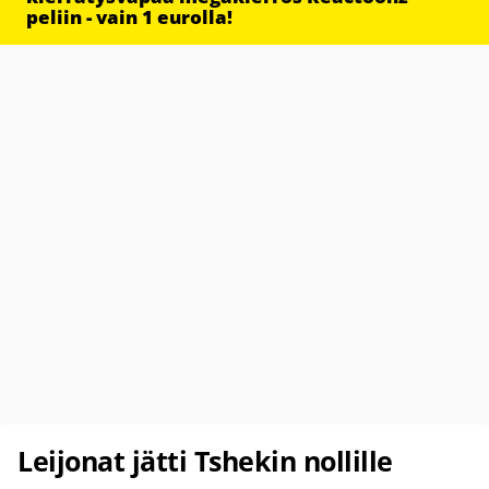
peliin - vain 1 eurolla!
Leijonat jätti Tshekin nollille