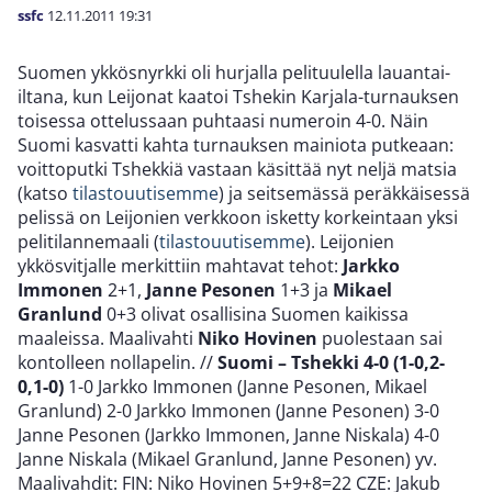
ssfc
12.11.2011
19:31
Suomen ykkösnyrkki oli hurjalla pelituulella lauantai-
iltana, kun Leijonat kaatoi Tshekin Karjala-turnauksen
toisessa ottelussaan puhtaasi numeroin 4-0. Näin
Suomi kasvatti kahta turnauksen mainiota putkeaan:
voittoputki Tshekkiä vastaan käsittää nyt neljä matsia
(katso
tilastouutisemme
) ja seitsemässä peräkkäisessä
pelissä on Leijonien verkkoon isketty korkeintaan yksi
pelitilannemaali (
tilastouutisemme
). Leijonien
ykkösvitjalle merkittiin mahtavat tehot:
Jarkko
Immonen
2+1,
Janne Pesonen
1+3 ja
Mikael
Granlund
0+3 olivat osallisina Suomen kaikissa
maaleissa. Maalivahti
Niko Hovinen
puolestaan sai
kontolleen nollapelin.
//
Suomi – Tshekki 4-0 (1-0,2-
0,1-0)
1-0 Jarkko Immonen (Janne Pesonen, Mikael
Granlund) 2-0 Jarkko Immonen (Janne Pesonen) 3-0
Janne Pesonen (Jarkko Immonen, Janne Niskala) 4-0
Janne Niskala (Mikael Granlund, Janne Pesonen) yv.
Maalivahdit: FIN: Niko Hovinen 5+9+8=22 CZE: Jakub