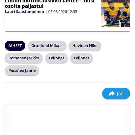
Lukon luottokaksikko lähtee – uusi
osoite paljastui
Lauri Saastamoinen
|
05.08.2026
12:35
AIHEET
Granlund Mikael
Hovinen Niko
Immonen Jarkko
Leijonat
Leijonat
Pesonen Janne
Jaa
1€ = 10€ arvosta
ilmaiskierroksia ilman
kierrätystä!