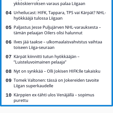
ykköskierroksen varaus palaa Liigaan
Urheilucast: HIFK, Tappara, TPS vai Kärpät? NHL-
hyökkääjä tulossa Liigaan
Paljastus Jesse Puljujärven NHL-varauksesta –
tämän pelaajan Oilers olisi halunnut
Ilves jää taakse – ulkomaalaisvahvistus vaihtaa
toiseen Liiga-seuraan
Kärpät kiinnitti tutun hyökkääjän –
”Luisteluvoimainen pelaaja”
Nyt on synkkää – Olli Jokisen HIFK:lle takaisku
Tomek Valtonen: tässä on Jokereiden tavoite
Liigan superkaudelle
Kärppien ex-tähti ulos Venäjällä – sopimus
purettu