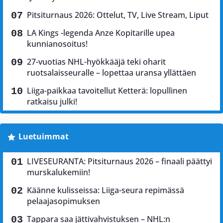
Pitsiturnaus 2026: Ottelut, TV, Live Stream, Liput
LA Kings -legenda Anze Kopitarille upea
kunnianosoitus!
27-vuotias NHL-hyökkääjä teki oharit
ruotsalaisseuralle – lopettaa uransa yllättäen
Liiga-paikkaa tavoitellut Ketterä: lopullinen
ratkaisu julki!
Luetuimmat
LIVESEURANTA: Pitsiturnaus 2026 – finaali päättyi
murskalukemiin!
Käänne kulisseissa: Liiga-seura repimässä
pelaajasopimuksen
Tappara saa jättivahvistuksen – NHL:n