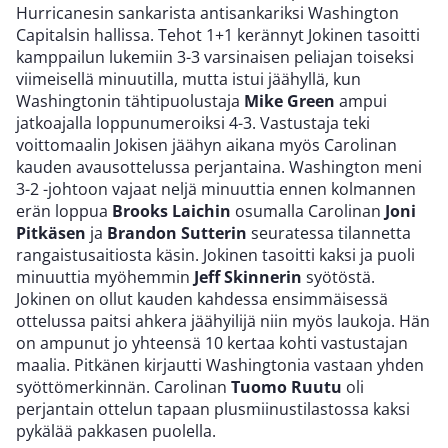
Hurricanesin sankarista antisankariksi Washington
Capitalsin hallissa. Tehot 1+1 kerännyt Jokinen tasoitti
kamppailun lukemiin 3-3 varsinaisen peliajan toiseksi
viimeisellä minuutilla, mutta istui jäähyllä, kun
Washingtonin tähtipuolustaja
Mike Green
ampui
jatkoajalla loppunumeroiksi 4-3. Vastustaja teki
voittomaalin Jokisen jäähyn aikana myös Carolinan
kauden avausottelussa perjantaina. Washington meni
3-2 -johtoon vajaat neljä minuuttia ennen kolmannen
erän loppua
Brooks Laichin
osumalla Carolinan
Joni
Pitkäsen
ja
Brandon Sutterin
seuratessa tilannetta
rangaistusaitiosta käsin. Jokinen tasoitti kaksi ja puoli
minuuttia myöhemmin
Jeff Skinnerin
syötöstä.
Jokinen on ollut kauden kahdessa ensimmäisessä
ottelussa paitsi ahkera jäähyilijä niin myös laukoja. Hän
on ampunut jo yhteensä 10 kertaa kohti vastustajan
maalia. Pitkänen kirjautti Washingtonia vastaan yhden
syöttömerkinnän. Carolinan
Tuomo Ruutu
oli
perjantain ottelun tapaan plusmiinustilastossa kaksi
pykälää pakkasen puolella.