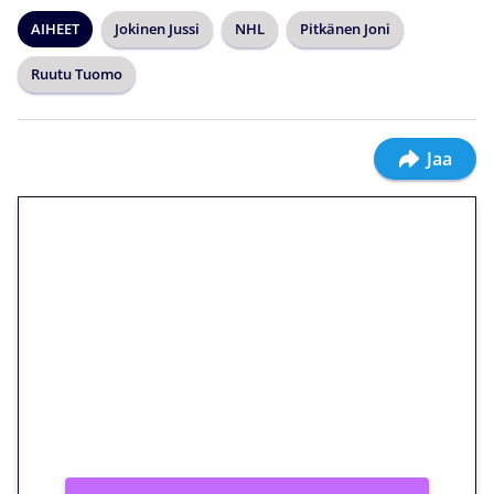
AIHEET
Jokinen Jussi
NHL
Pitkänen Joni
Ruutu Tuomo
Jaa
🎁 Huipputarjous jatkuu: 10
euron kierrätysvapaa
megakierros Reactoonz-
peliin – vain 1 eurolla!
Peli: Reactoonz
Vain uusille asiakkaille!