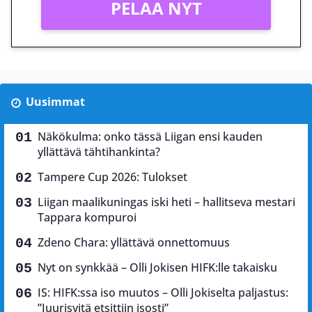
PELAA NYT
Uusimmat
Näkökulma: onko tässä Liigan ensi kauden
yllättävä tähtihankinta?
Tampere Cup 2026: Tulokset
Liigan maalikuningas iski heti – hallitseva mestari
Tappara kompuroi
Zdeno Chara: yllättävä onnettomuus
Nyt on synkkää – Olli Jokisen HIFK:lle takaisku
IS: HIFK:ssa iso muutos – Olli Jokiselta paljastus:
”Juurisyitä etsittiin isosti”