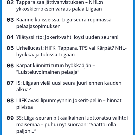
Tappara saa jättivahvistuksen – NHL:n
ykköskierroksen varaus palaa Liigaan
Käänne kulisseissa: Liiga-seura repimässä
pelaajasopimuksen
Yllätyssiirto: Jokerit-vahti löysi uuden seuran!
Urheilucast: HIFK, Tappara, TPS vai Kärpät? NHL-
hyökkääjä tulossa Liigaan
Kärpät kiinnitti tutun hyökkääjän –
”Luisteluvoimainen pelaaja”
IS: Liigaan vielä uusi seura juuri ennen kauden
alkua?
HIFK avasi lipunmyynnin Jokerit-peliin – hinnat
pilvissä
SS: Liiga-seuran pitkäaikainen luottoratsu vaihtoi
maisemaa – puhui nyt suoraan: ”Saattoi olla
paljon…”