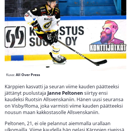
Kuva:
All Over Press
Kärppien kasvatti ja seuran viime kauden päätteeksi
jättänyt puolustaja
Janne Peltonen
siirtyy ensi
kaudeksi Ruotsin Allsvenskaniin. Hänen uusi seuransa
on Visby/Roma, joka varmisti viime kauden päätteeksi
nousun maan kakkostasolle Allsvenskaniin.
Peltonen, 21, ei ole pelannut aiemmalla urallaan
ulkomailla. Viime kaudella hän pelasi Kärppien riveissä