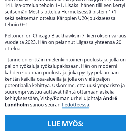
14 Liiga-ottelua tehoin 1+1. Lisäksi hänen tililleen kertyi
seitsemän Mestis-ottelua Hermeksessä pistein 1+1
sekä seitsemän ottelua Kärppien U20-joukkueessa
tehoin 0+1.
Peltonen on Chicago Blackhawksin 7. kierroksen varaus
vuodelta 2023. Hän on pelannut Liigassa yhteensä 20
ottelua.
– Janne on erittäin mielenkiintoinen puolustaja, jolla on
paljon työkaluja työkalupakissaan. Hän on moderni
kahden suunnan puolustaja, joka pystyy pelaamaan
kentän kaikilla osa-alueilla ja jolla on vielä paljon
potentiaalia kehittyä. Uskomme, että uusi ympäristö ja
suurempi vastuu auttavat häntä ottamaan askelia
kehityksessään, Visby/Roman urheilujohtaja
André
Lundholm
sanoo seuran
tiedotteessa
.
LUE MYÖS: