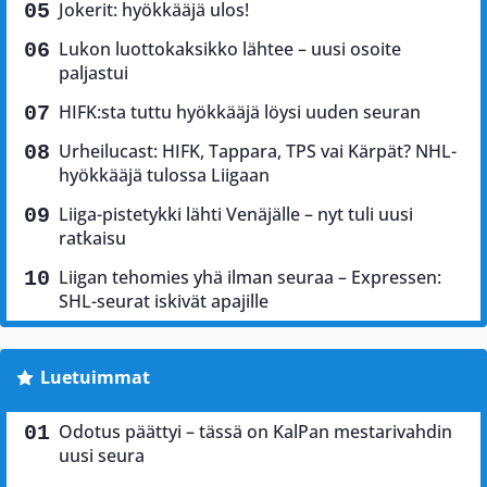
Jokerit: hyökkääjä ulos!
Lukon luottokaksikko lähtee – uusi osoite
paljastui
HIFK:sta tuttu hyökkääjä löysi uuden seuran
Urheilucast: HIFK, Tappara, TPS vai Kärpät? NHL-
hyökkääjä tulossa Liigaan
Liiga-pistetykki lähti Venäjälle – nyt tuli uusi
ratkaisu
Liigan tehomies yhä ilman seuraa – Expressen:
SHL-seurat iskivät apajille
Luetuimmat
Odotus päättyi – tässä on KalPan mestarivahdin
uusi seura