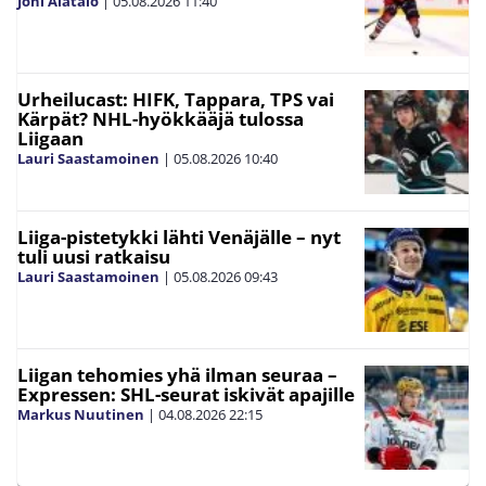
Joni Alatalo
|
05.08.2026
11:40
Urheilucast: HIFK, Tappara, TPS vai
Kärpät? NHL-hyökkääjä tulossa
Liigaan
Lauri Saastamoinen
|
05.08.2026
10:40
Liiga-pistetykki lähti Venäjälle – nyt
tuli uusi ratkaisu
Lauri Saastamoinen
|
05.08.2026
09:43
Liigan tehomies yhä ilman seuraa –
Expressen: SHL-seurat iskivät apajille
Markus Nuutinen
|
04.08.2026
22:15