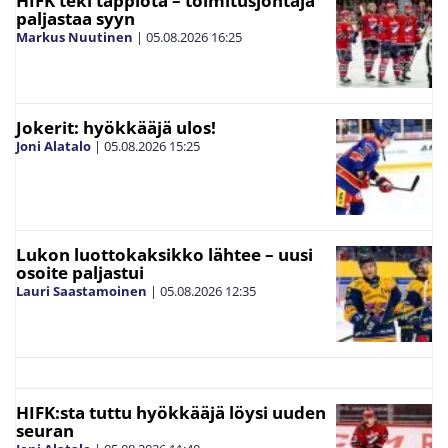
HIFK teki tappiota – toimitusjohtaja
paljastaa syyn
Markus Nuutinen
|
05.08.2026
16:25
Jokerit: hyökkääjä ulos!
Joni Alatalo
|
05.08.2026
15:25
Lukon luottokaksikko lähtee – uusi
osoite paljastui
Lauri Saastamoinen
|
05.08.2026
12:35
HIFK:sta tuttu hyökkääjä löysi uuden
seuran