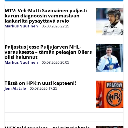
MTV: Veli-Matti Savinainen paljasti
karun diagnoosin vammastaan –
lääkäriltä pysäyttävä arvio
Markus Nuutinen
|
05.08.2026
22:25
Paljastus Jesse Puljujärven NHL-
varauksesta – tämän pelaajan Oilers
olisi halunnut
Markus Nuutinen
|
05.08.2026
20:05
Tässä on HPK:n uusi kapteeni!
Joni Alatalo
|
05.08.2026
17:25