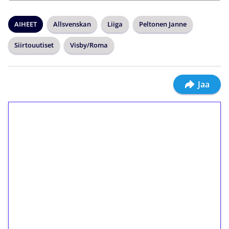
AIHEET
Allsvenskan
Liiga
Peltonen Janne
Siirtouutiset
Visby/Roma
Jaa
1€ = 10€ arvosta
ilmaiskierroksia ilman
kierrätystä!
Talleta 1€
Saat heti 50 ilmaiskierrosta Tuohi 1000 -
peliin (arvo 0,20€ per kierros)!
Ei kierrätysvaatimusta!