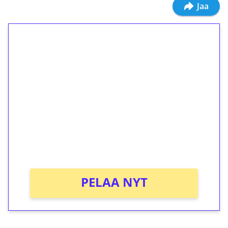
Jaa
1€ = 10€ arvosta
ilmaiskierroksia ilman
kierrätystä!
Talleta 1€
Saat heti 50 ilmaiskierrosta Tuohi 1000 -
peliin (arvo 0,20€ per kierros)!
Ei kierrätysvaatimusta!
PELAA NYT