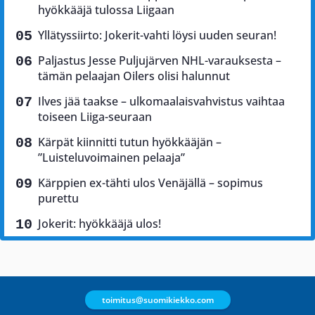
hyökkääjä tulossa Liigaan
Yllätyssiirto: Jokerit-vahti löysi uuden seuran!
Paljastus Jesse Puljujärven NHL-varauksesta –
tämän pelaajan Oilers olisi halunnut
Ilves jää taakse – ulkomaalaisvahvistus vaihtaa
toiseen Liiga-seuraan
Kärpät kiinnitti tutun hyökkääjän –
”Luisteluvoimainen pelaaja”
Kärppien ex-tähti ulos Venäjällä – sopimus
purettu
Jokerit: hyökkääjä ulos!
toimitus@suomikiekko.com