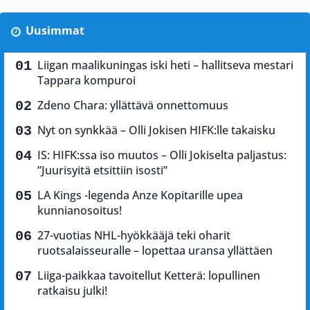
Uusimmat
Liigan maalikuningas iski heti – hallitseva mestari
Tappara kompuroi
Zdeno Chara: yllättävä onnettomuus
Nyt on synkkää – Olli Jokisen HIFK:lle takaisku
IS: HIFK:ssa iso muutos – Olli Jokiselta paljastus:
”Juurisyitä etsittiin isosti”
LA Kings -legenda Anze Kopitarille upea
kunnianosoitus!
27-vuotias NHL-hyökkääjä teki oharit
ruotsalaisseuralle – lopettaa uransa yllättäen
Liiga-paikkaa tavoitellut Ketterä: lopullinen
ratkaisu julki!