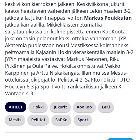
keskiviikon kierroksen jälkeen. Keskiviikkona Jukurit
kaatoi haastavien vaiheiden jälkeen LeKin maalein 3-2
jatkoajalla. Jukurit nappasi voiton
Markus Poukkulan
jatkoaikamaalilla. Mikkeliläisten etumatka
sarjataulukossa on kolme pistettä ennen KooKoota,
joka on tosin pelannut kaksi ottelua vähemmän. JYP
Akatemia puolestaan nousi Mestiksessä kolmanneksi
peittoamalla Kajaanin Hokin vieraskentällä maalein 3-2.
JYPin maaleista vastasivat Markus Nenonen, Riku
Pitkänen ja Oula Palve. Hokilta onnistuivat Veikko
Karppinen ja Arttu Niskakangas. Illan muissa Mestis-
otteluissa Jokipojat löi Peliitat 4-2, SaPKo rökitti TUTO
Hockeyn 6-3 ja Sport voitti rankkarikisan jälkeen K-
Vantaan 4-3.
AIHEET
Hokki
Jukurit
KooKoo
LeKi
Mestis
Peliitat
SaPKo
Sport