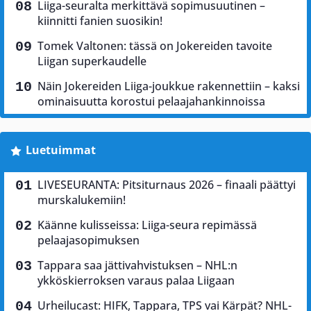
Liiga-seuralta merkittävä sopimusuutinen –
kiinnitti fanien suosikin!
Tomek Valtonen: tässä on Jokereiden tavoite
Liigan superkaudelle
Näin Jokereiden Liiga-joukkue rakennettiin – kaksi
ominaisuutta korostui pelaajahankinnoissa
Luetuimmat
LIVESEURANTA: Pitsiturnaus 2026 – finaali päättyi
murskalukemiin!
Käänne kulisseissa: Liiga-seura repimässä
pelaajasopimuksen
Tappara saa jättivahvistuksen – NHL:n
ykköskierroksen varaus palaa Liigaan
Urheilucast: HIFK, Tappara, TPS vai Kärpät? NHL-