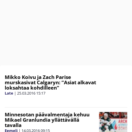
Mikko Koivu ja Zach Parise
murskasivat Calgaryn: ”Asiat alkavat
loksahtaa kohdilleen”
Late
|
25.03.2016
15:17
Minnesotan päävalmentaja kehuu
Mikael Granlundia yllättävällä
tavalla
Eemeli
|
14.03.2016
09:15