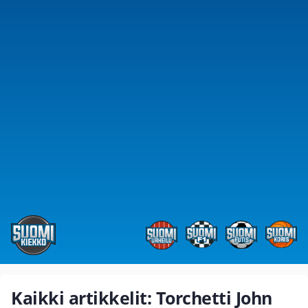
Kaikki artikkelit: Torchetti John