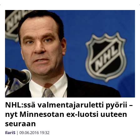
NHL:ssä valmentajaruletti pyörii –
nyt Minnesotan ex-luotsi uuteen
seuraan
IlariS
|
09.06.2016
19:32