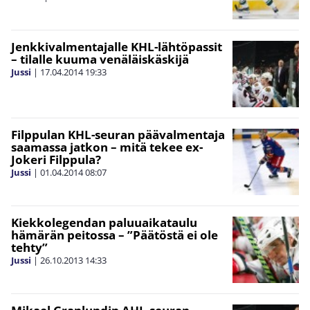
Jenkkivalmentajalle KHL-lähtöpassit
– tilalle kuuma venäläiskäskijä
Jussi
|
17.04.2014
19:33
Filppulan KHL-seuran päävalmentaja
saamassa jatkon – mitä tekee ex-
Jokeri Filppula?
Jussi
|
01.04.2014
08:07
Kiekkolegendan paluuaikataulu
hämärän peitossa – ”Päätöstä ei ole
tehty”
Jussi
|
26.10.2013
14:33