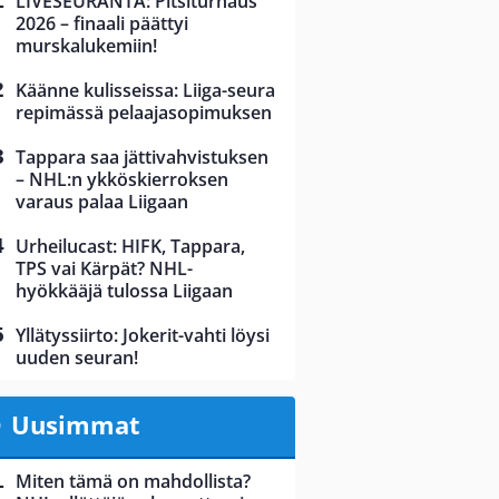
LIVESEURANTA: Pitsiturnaus
2026 – finaali päättyi
murskalukemiin!
Käänne kulisseissa: Liiga-seura
repimässä pelaajasopimuksen
Tappara saa jättivahvistuksen
– NHL:n ykköskierroksen
varaus palaa Liigaan
Urheilucast: HIFK, Tappara,
TPS vai Kärpät? NHL-
hyökkääjä tulossa Liigaan
Yllätyssiirto: Jokerit-vahti löysi
uuden seuran!
Uusimmat
Miten tämä on mahdollista?