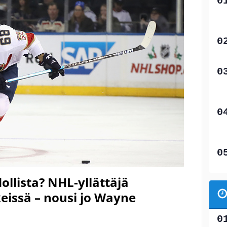
llista? NHL-yllättäjä
eissä – nousi jo Wayne