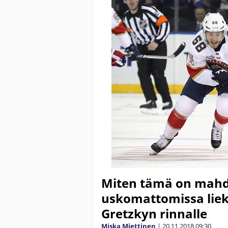
Miten tämä on mahdo
uskomattomissa liek
Gretzkyn rinnalle
Miska Miettinen
|
20.11.2018
09:30