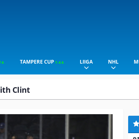
TAMPERE CUP
LIIGA
NHL
M
7.8.
7.-8.8.
ith Clint