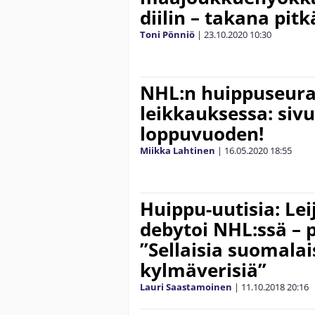
diilin – takana pit
Toni Pönniö
|
23.10.2020
10:30
NHL:n huippuseuran
leikkauksessa: siv
loppuvuoden!
Miikka Lahtinen
|
16.05.2020
18:55
Huippu-uutisia: Lei
debytoi NHL:ssä – p
”Sellaisia suomalai
kylmäverisiä”
Lauri Saastamoinen
|
11.10.2018
20:16