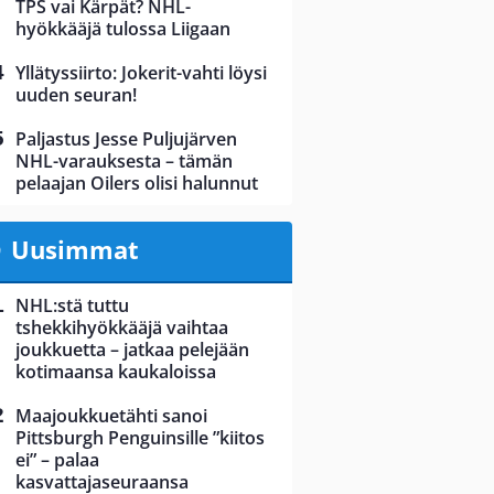
TPS vai Kärpät? NHL-
hyökkääjä tulossa Liigaan
Yllätyssiirto: Jokerit-vahti löysi
uuden seuran!
Paljastus Jesse Puljujärven
NHL-varauksesta – tämän
pelaajan Oilers olisi halunnut
Uusimmat
NHL:stä tuttu
tshekkihyökkääjä vaihtaa
joukkuetta – jatkaa pelejään
kotimaansa kaukaloissa
Maajoukkuetähti sanoi
Pittsburgh Penguinsille ”kiitos
ei” – palaa
kasvattajaseuraansa