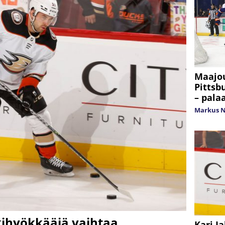
Maajou
Pittsb
– pala
Markus 
kihyökkääjä vaihtaa
Kari J