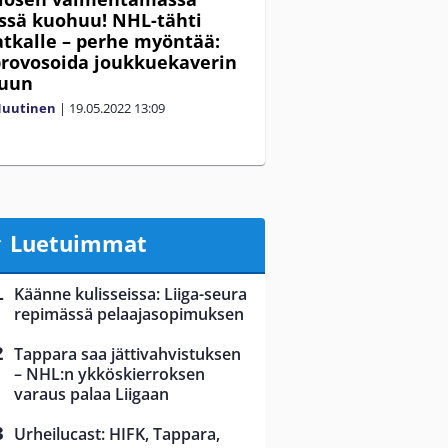
ssä kuohuu! NHL-tähti
tkalle – perhe myöntää:
 provosoida joukkuekaverin
luun
Nuutinen
|
19.05.2022
13:09
Luetuimmat
Käänne kulisseissa: Liiga-seura
repimässä pelaajasopimuksen
Tappara saa jättivahvistuksen
– NHL:n ykköskierroksen
varaus palaa Liigaan
Urheilucast: HIFK, Tappara,