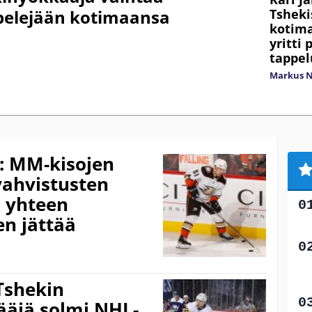
Tsheki
 pelejään kotimaansa
kotima
yritti
tappe
Markus 
: MM-kisojen
ahvistusten
n yhteen
en jättää
 Tshekin
äjä solmi NHL-