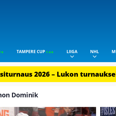
TAMPERE CUP
LIIGA
NHL
M
7.8.
7.-8.8.
iturnaus 2026 – Lukon turnauksel
imon Dominik