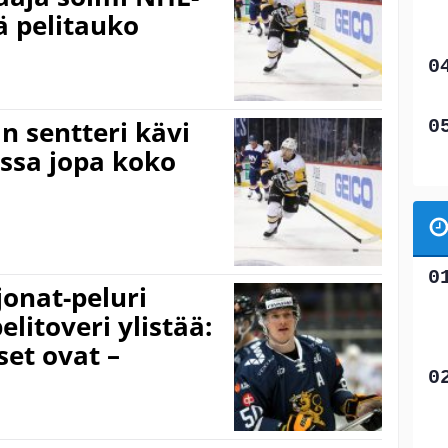
kä pelitauko
 sentteri kävi
ussa jopa koko
jonat-peluri
elitoveri ylistää:
set ovat –