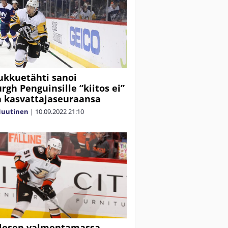
kkuetähti sanoi
urgh Penguinsille ”kiitos ei”
a kasvattajaseuraansa
Nuutinen
|
10.09.2022
21:10
alosen valmentamassa