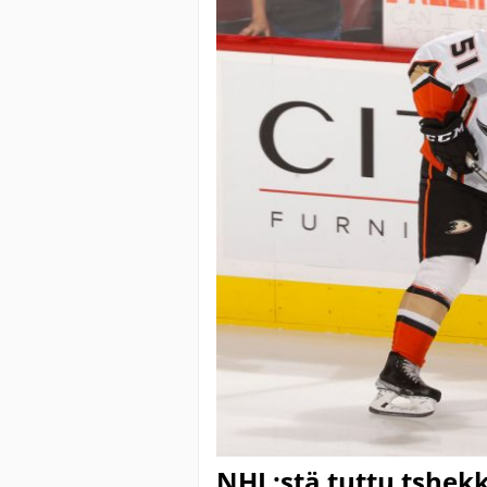
NHL:stä tuttu tshek