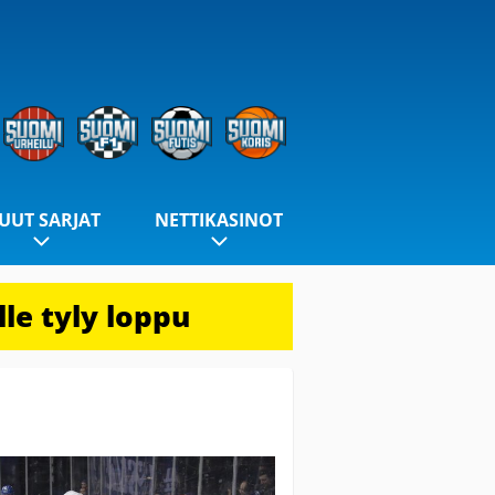
UUT SARJAT
NETTIKASINOT
le tyly loppu