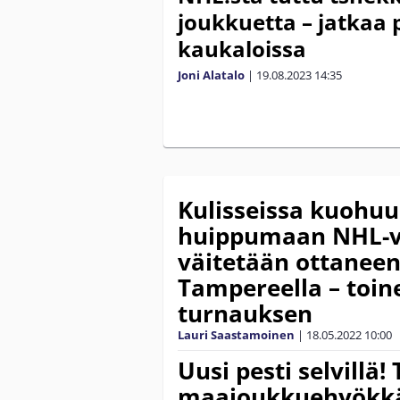
joukkuetta – jatkaa
kaukaloissa
Joni Alatalo
|
19.08.2023
14:35
Kulisseissa kuohuu
huippumaan NHL-v
väitetään ottanee
Tampereella – toin
turnauksen
Lauri Saastamoinen
|
18.05.2022
10:00
Uusi pesti selvillä!
maajoukkuehyökkä