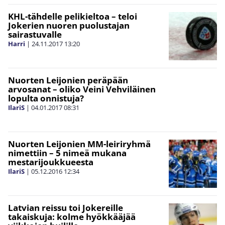
KHL-tähdelle pelikieltoa – teloi
Jokerien nuoren puolustajan
sairastuvalle
Harri
|
24.11.2017
13:20
Nuorten Leijonien peräpään
arvosanat – oliko Veini Vehviläinen
lopulta onnistuja?
IlariS
|
04.01.2017
08:31
Nuorten Leijonien MM-leiriryhmä
nimettiin – 5 nimeä mukana
mestarijoukkueesta
IlariS
|
05.12.2016
12:34
Latvian reissu toi Jokereille
takaiskuja: kolme hyökkääjää