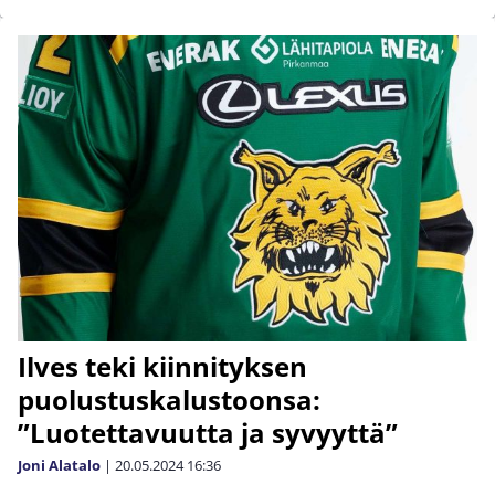
Ilves teki kiinnityksen
puolustuskalustoonsa:
”Luotettavuutta ja syvyyttä”
Joni Alatalo
|
20.05.2024
16:36