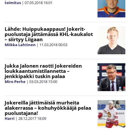
toimitus
|
07.05.2018
16:01
Lähde: Huippukaappaus! Jokerit-
puolustaja jättämässä KHL-kaukalot
– siirtyy Liigaan
Miikka Lahtinen
|
11.03.2018
00:03
Jukka Jalonen raotti Jokereiden
loukkaantumistilannetta –
jenkkipakki tuskin palaa
Miro Perhe
|
03.03.2018
15:00
Jokereilla jättimäisiä murheita
alakerrassa – kohuhyökkääjä pelaa
puolustajana!
Harri
|
28.12.2017
18:09