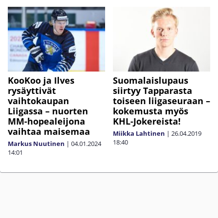
KooKoo ja Ilves
Suomalaislupaus
rysäyttivät
siirtyy Tapparasta
vaihtokaupan
toiseen liigaseuraan –
Liigassa – nuorten
kokemusta myös
MM-hopealeijona
KHL-Jokereista!
vaihtaa maisemaa
Miikka Lahtinen
|
26.04.2019
18:40
Markus Nuutinen
|
04.01.2024
14:01