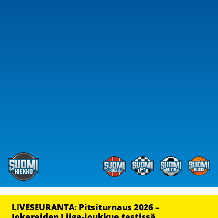
LIVESEURANTA: Pitsiturnaus 2026 –
Jokereiden Liiga-joukkue testissä