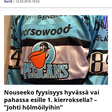
IlariS
|
12.03.2016
14:52
Nouseeko fyysisyys hyvässä vai
pahassa esille 1. kierroksella? –
”Johti hölmöilyihin”