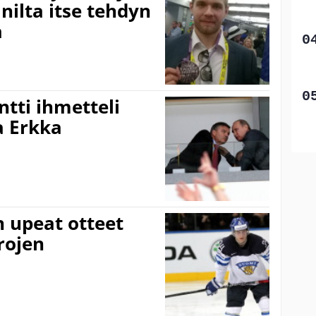
anilta itse tehdyn
a
ntti ihmetteli
a Erkka
 upeat otteet
rojen