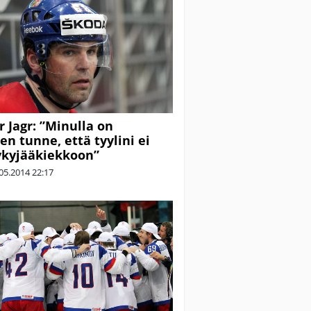
r Jagr: ”Minulla on
en tunne, että tyylini ei
ykyjääkiekkoon”
05.2014
22:17