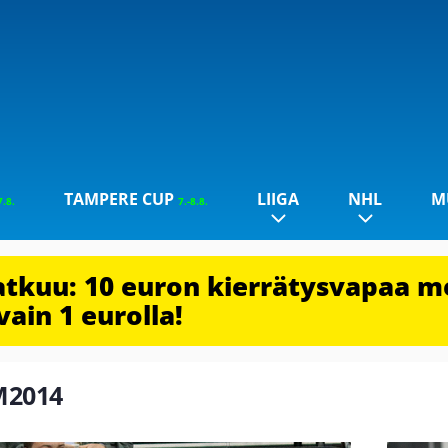
TAMPERE CUP
LIIGA
NHL
M
7.8.
7.-8.8.
jatkuu: 10 euron kierrätysvapaa m
vain 1 eurolla!
MM2014