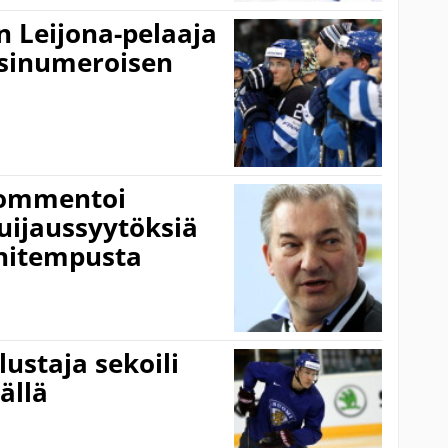
n Leijona-pelaaja
iisinumeroisen
 kommentoi
huijaussyytöksiä
nitempusta
lustaja sekoili
ällä