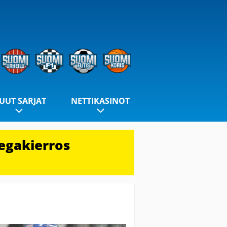
UUT SARJAT
NETTIKASINOT
egakierros