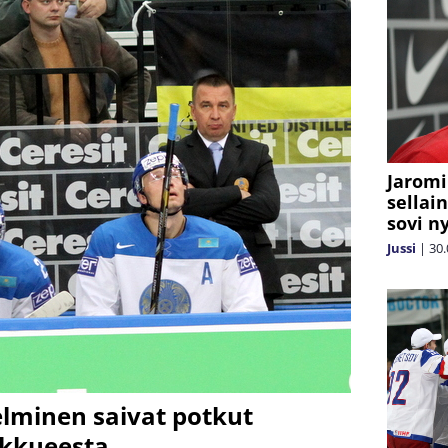
Jaromi
sellain
sovi n
Jussi
|
30.
elminen saivat potkut
kkueesta