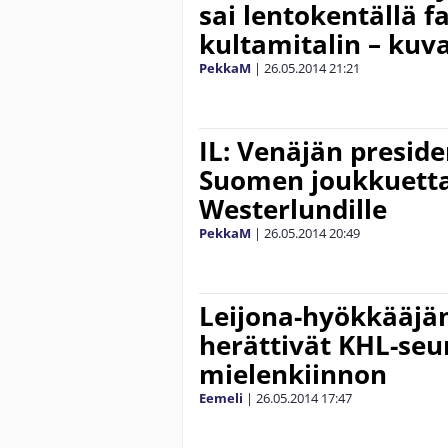
sai lentokentällä f
kultamitalin – kuv
PekkaM
|
26.05.2014
21:21
IL: Venäjän preside
Suomen joukkuett
Westerlundille
PekkaM
|
26.05.2014
20:49
Leijona-hyökkääjän
herättivät KHL-seu
mielenkiinnon
Eemeli
|
26.05.2014
17:47