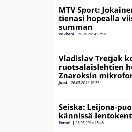
MTV Sport: Jokaine
tienasi hopealla v
summan
PekkaM
|
26.05.2014
17:19
Vladislav Tretjak
ruotsalaislehtien 
Znaroksin mikrofo
Jussi
|
26.05.2014
16:33
Seiska: Leijona-puo
kännissä lentokent
Eemeli
|
26.05.2014
15:48