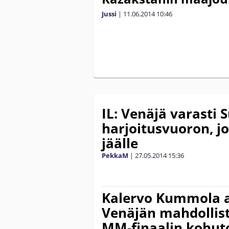
Jussi
|
11.06.2014
10:46
IL: Venäjä varasti
harjoitusvuoron, j
jäälle
PekkaM
|
27.05.2014
15:36
Kalervo Kummola ar
Venäjän mahdollist
MM-finaalin kohut