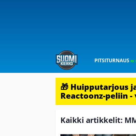
PITSITURNAUS
PE 
🎁 Huipputarjous 
Reactoonz-peliin - 
Kaikki artikkelit: 