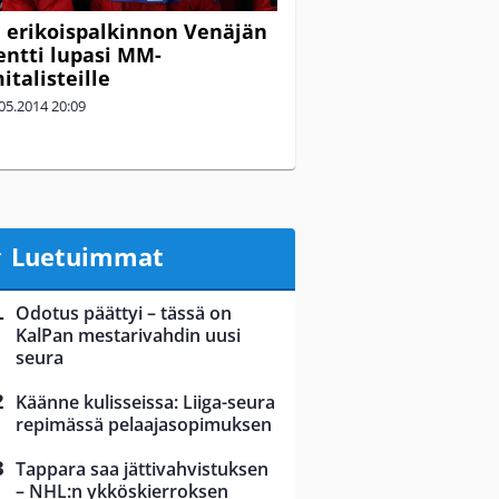
erikoispalkinnon Venäjän
entti lupasi MM-
italisteille
05.2014
20:09
Luetuimmat
Odotus päättyi – tässä on
KalPan mestarivahdin uusi
seura
Käänne kulisseissa: Liiga-seura
repimässä pelaajasopimuksen
Tappara saa jättivahvistuksen
– NHL:n ykköskierroksen