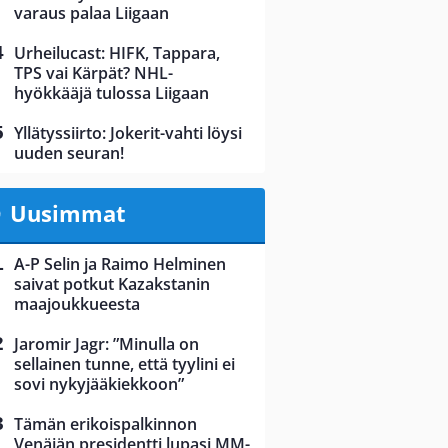
varaus palaa Liigaan
Urheilucast: HIFK, Tappara,
TPS vai Kärpät? NHL-
hyökkääjä tulossa Liigaan
Yllätyssiirto: Jokerit-vahti löysi
uuden seuran!
Uusimmat
A-P Selin ja Raimo Helminen
saivat potkut Kazakstanin
maajoukkueesta
Jaromir Jagr: ”Minulla on
sellainen tunne, että tyylini ei
sovi nykyjääkiekkoon”
Tämän erikoispalkinnon
Venäjän presidentti lupasi MM-