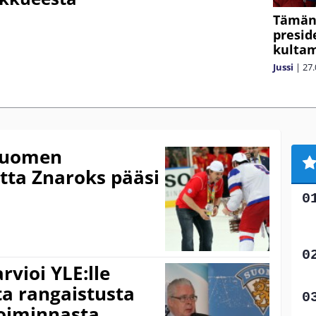
Tämän 
presid
kultam
Jussi
|
27.
 Suomen
otta Znaroks pääsi
vioi YLE:lle
a rangaistusta
oiminnasta