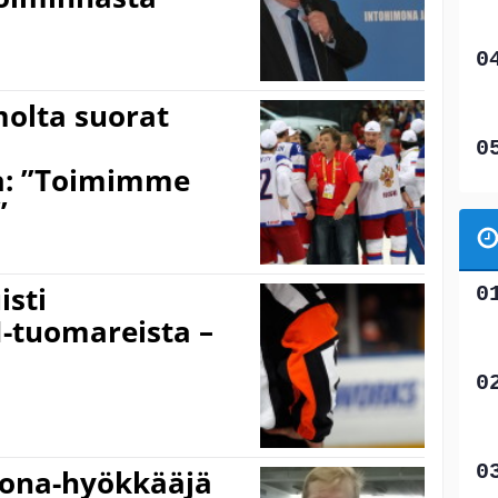
olta suorat
a: ”Toimimme
”
isti
tuomareista –
ijona-hyökkääjä