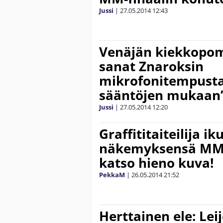
Jussi
|
27.05.2014
12:43
Venäjän kiekkopom
sanat Znaroksin
mikrofonitempust
sääntöjen mukaan
Jussi
|
27.05.2014
12:20
Graffititaiteilija iku
näkemyksensä MM-
katso hieno kuva!
PekkaM
|
26.05.2014
21:52
Herttainen ele: Le