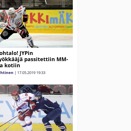
ohtalo! JYPin
yökkääjä passitettiin MM-
a kotiin
ahtinen
|
17.05.2019
19:33