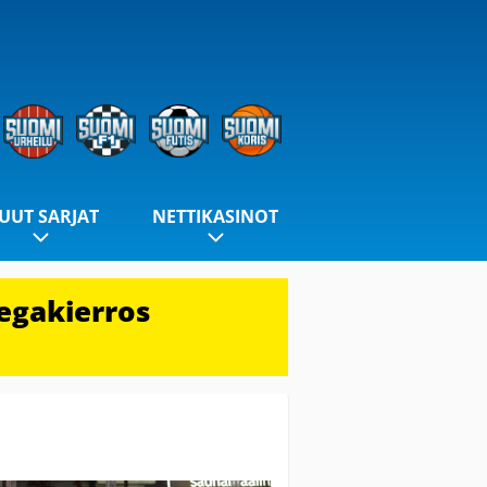
UUT SARJAT
NETTIKASINOT
egakierros