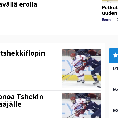
ävällä erolla
Potkut
uuden 
Eemeli
|
 tshekkiflopin
onoa Tshekin
äjälle