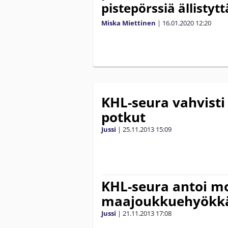
pistepörssiä ällistytt
Miska Miettinen
|
16.01.2020
12:20
KHL-seura vahvisti
potkut
Jussi
|
25.11.2013
15:09
KHL-seura antoi m
maajoukkuehyökkä
Jussi
|
21.11.2013
17:08