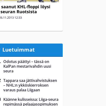
 saanut KHL-floppi löysi
seuran Ruotsista
26.11.2013
12:33
Luetuimmat
Odotus päättyi – tässä on
KalPan mestarivahdin uusi
seura
Tappara saa jättivahvistuksen
– NHL:n ykköskierroksen
varaus palaa Liigaan
Käänne kulisseissa: Liiga-seura
repimässä pelaajasopimuksen