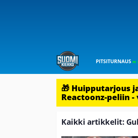
PITSITURNAUS
PE 
🎁 Huipputarjous 
Reactoonz-peliin - 
Kaikki artikkelit: Gu