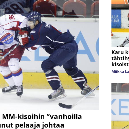
Karu k
tähtih
kisoist
Miikka L
 MM-kisoihin ”vanhoilla
nut pelaaja johtaa