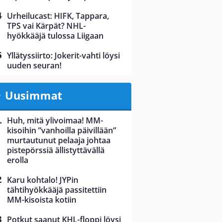
Urheilucast: HIFK, Tappara,
TPS vai Kärpät? NHL-
hyökkääjä tulossa Liigaan
Yllätyssiirto: Jokerit-vahti löysi
uuden seuran!
Uusimmat
Huh, mitä ylivoimaa! MM-
kisoihin ”vanhoilla päivillään”
murtautunut pelaaja johtaa
pistepörssiä ällistyttävällä
erolla
Karu kohtalo! JYPin
tähtihyökkääjä passitettiin
MM-kisoista kotiin
Potkut saanut KHL-floppi löysi