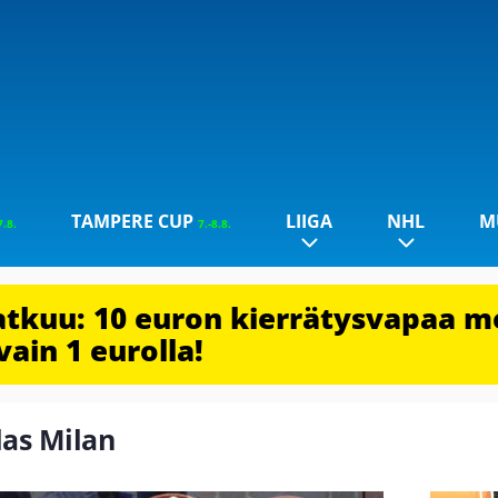
TAMPERE CUP
LIIGA
NHL
M
7.8.
7.-8.8.
jatkuu: 10 euron kierrätysvapaa m
vain 1 eurolla!
las Milan