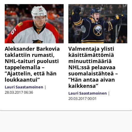
Aleksander Barkovia
Valmentaja ylisti
taklattiin rumasti,
käsittämättömiä
NHL-taituri puolusti
minuuttimääriä
tappelemalla –
NHL:ssä pelaavaa
”Ajattelin, että hän
suomalaistähteä –
loukkaantui”
”Hän antaa aivan
kaikkensa”
Lauri Saastamoinen
|
28.03.2017
06:36
Lauri Saastamoinen
|
20.03.2017
00:01