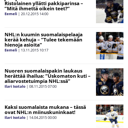
Ristolainen yllätti pakkiparinsa –
”Mitä ihmettä oikein teet?”
Eemeli
|
20.12.2015
14:00
NHL:n kuumin suomalaispelaaja
kerää kehuja – ”Tulee tekemään
hienoja asioita”
Eemeli
|
13.11.2015
10:17
Nuoren suomalaispakin laukaus
herättää ihailua: ”Uskomaton kuti –
aliarvostetuimpia NHL:ssä”
Ilari Isotalo
|
08.11.2015
07:00
Kaksi suomalaista mukana – tässä
ovat NHL:n miinuskuninkaat!
Ilari Isotalo
|
14.04.2015
00:00