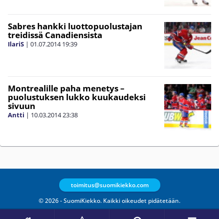
Sabres hankki luottopuolustajan
treidissä Canadiensista
IlariS
|
01.07.2014
19:39
Montrealille paha menetys –
puolustuksen lukko kuukaudeksi
sivuun
Antti
|
10.03.2014
23:38
toimitus@suomikiekko.com
© 2026 - SuomiKiekko. Kaikki oikeudet pidätetään.