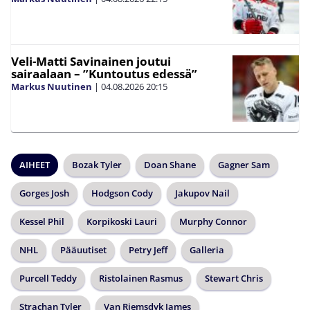
Veli-Matti Savinainen joutui
sairaalaan – ”Kuntoutus edessä”
Markus Nuutinen
|
04.08.2026
20:15
AIHEET
Bozak Tyler
Doan Shane
Gagner Sam
Gorges Josh
Hodgson Cody
Jakupov Nail
Kessel Phil
Korpikoski Lauri
Murphy Connor
NHL
Pääuutiset
Petry Jeff
Galleria
Purcell Teddy
Ristolainen Rasmus
Stewart Chris
Strachan Tyler
Van Riemsdyk James