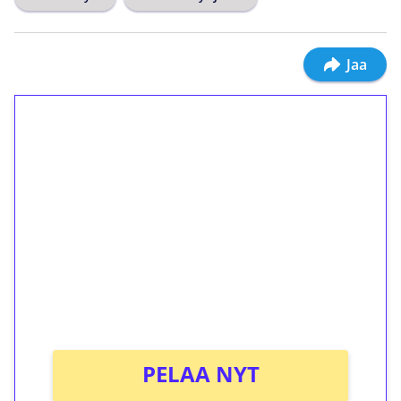
Jaa
1€ = 10€ arvosta
ilmaiskierroksia ilman
kierrätystä!
Talleta 1€
Saat heti 50 ilmaiskierrosta Tuohi 1000 -
peliin (arvo 0,20€ per kierros)!
Ei kierrätysvaatimusta!
PELAA NYT