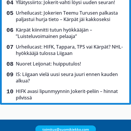
Yllätyssiirto: Jokerit-vahti löysi uuden seuran!
Urheilucast: Jokerien Teemu Turusen palkasta
paljastui hurja tieto – Kärpät jäi kakkoseksi
Kärpät kiinnitti tutun hyökkääjän –
”Luisteluvoimainen pelaaja”
Urheilucast: HIFK, Tappara, TPS vai Kärpät? NHL-
hyökkääjä tulossa Liigaan
Nuoret Leijonat: huipputulos!
IS: Liigaan vielä uusi seura juuri ennen kauden
alkua?
HIFK avasi lipunmyynnin Jokerit-peliin – hinnat
pilvissä
toimitus@suomikiekko.com