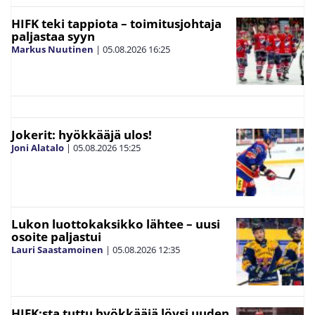
HIFK teki tappiota – toimitusjohtaja
paljastaa syyn
Markus Nuutinen
|
05.08.2026
16:25
Jokerit: hyökkääjä ulos!
Joni Alatalo
|
05.08.2026
15:25
Lukon luottokaksikko lähtee – uusi
osoite paljastui
Lauri Saastamoinen
|
05.08.2026
12:35
HIFK:sta tuttu hyökkääjä löysi uuden