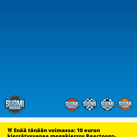
🚨 Enää tänään voimassa: 10 euron
kierrätysvapaa megakierros Reactoonz-