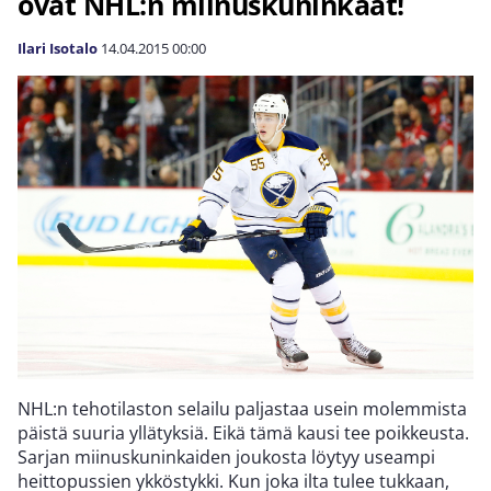
ovat NHL:n miinuskuninkaat!
Ilari Isotalo
14.04.2015
00:00
NHL:n tehotilaston selailu paljastaa usein molemmista
päistä suuria yllätyksiä. Eikä tämä kausi tee poikkeusta.
Sarjan miinuskuninkaiden joukosta löytyy useampi
heittopussien ykköstykki. Kun joka ilta tulee tukkaan,