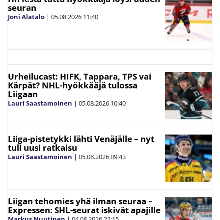
seuran
Joni Alatalo
|
05.08.2026
11:40
Urheilucast: HIFK, Tappara, TPS vai
Kärpät? NHL-hyökkääjä tulossa
Liigaan
Lauri Saastamoinen
|
05.08.2026
10:40
Liiga-pistetykki lähti Venäjälle – nyt
tuli uusi ratkaisu
Lauri Saastamoinen
|
05.08.2026
09:43
Liigan tehomies yhä ilman seuraa –
Expressen: SHL-seurat iskivät apajille
Markus Nuutinen
|
04.08.2026
22:15