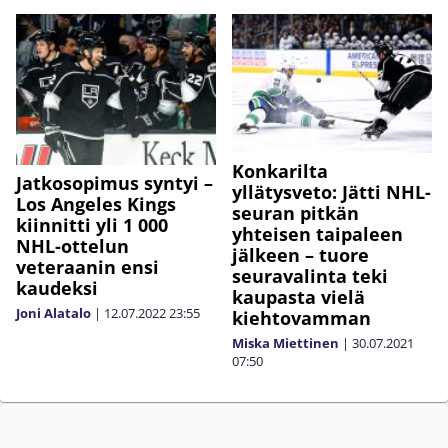
Konkarilta
Jatkosopimus syntyi –
yllätysveto: Jätti NHL-
Los Angeles Kings
seuran pitkän
kiinnitti yli 1 000
yhteisen taipaleen
NHL-ottelun
jälkeen – tuore
veteraanin ensi
seuravalinta teki
kaudeksi
kaupasta vielä
Joni Alatalo
|
12.07.2022
23:55
kiehtovamman
Miska Miettinen
|
30.07.2021
07:50