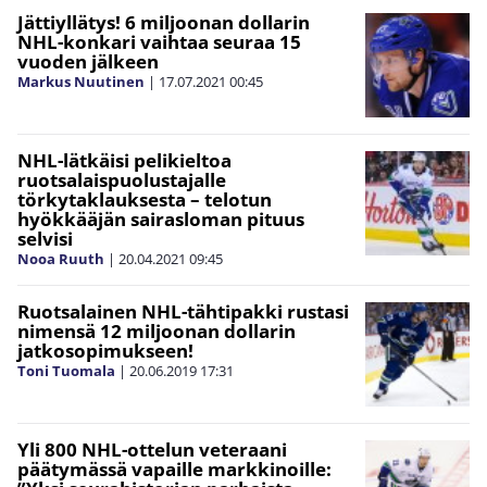
Jättiyllätys! 6 miljoonan dollarin
NHL-konkari vaihtaa seuraa 15
vuoden jälkeen
Markus Nuutinen
|
17.07.2021
00:45
NHL-lätkäisi pelikieltoa
ruotsalaispuolustajalle
törkytaklauksesta – telotun
hyökkääjän sairasloman pituus
selvisi
Nooa Ruuth
|
20.04.2021
09:45
Ruotsalainen NHL-tähtipakki rustasi
nimensä 12 miljoonan dollarin
jatkosopimukseen!
Toni Tuomala
|
20.06.2019
17:31
Yli 800 NHL-ottelun veteraani
päätymässä vapaille markkinoille: