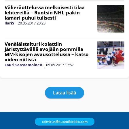
Välieräottelussa melkoisesti tilaa
lehtereillä – Ruotsin NHL-pakin
lämäri puhui tulisesti
IlariS
|
20.05.2017
20:23
Venäläistaituri kolattiin
järistyttävällä avojään pommilla
MM-kisojen avausottelussa – katso
video niitistä
Lauri Saastamoinen
|
05.05.2017
17:57
Lataa lisää
toimitus@suomikiekko.com