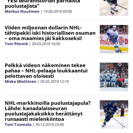
”Yksi seurahistorian parhaista
puolustajista”
Markus Nuutinen
|
19.06.2019
05:00
Viiden miljoonan dollarin NHL-
tähtipakki iski historiallisen osuman
– oma maamies jäi kakkoseksi!
Toni Pönniö
|
29.03.2019
16:50
Pelkkä videon näkeminen tekee
pahaa – NHL-pelaaja loukkaantui
pelottavan oloisesti
Miska Miettinen
|
05.02.2019
12:10
NHL-markkinoilla puolustajapula?
Lähde: kanadalaisseuran
puolustajakaksikko herättänyt
runsaasti mielenkiintoa
Toni Tuomala
|
30.12.2018
23:40