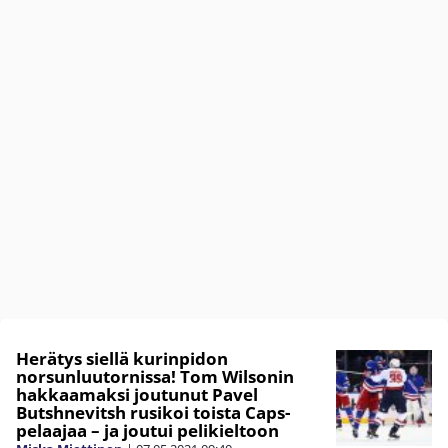
Herätys siellä kurinpidon
norsunluutornissa! Tom Wilsonin
hakkaamaksi joutunut Pavel
Butshnevitsh rusikoi toista Caps-
pelaajaa – ja joutui pelikieltoon