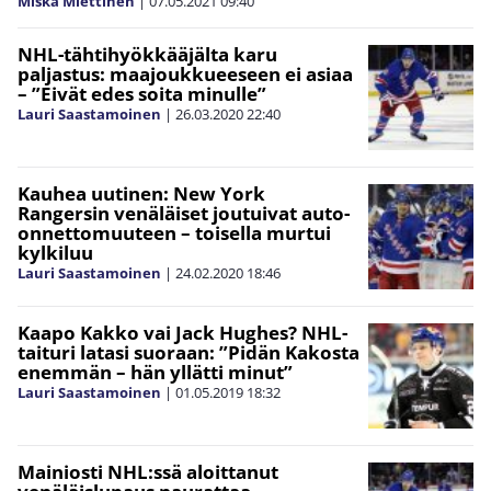
Miska Miettinen
|
07.05.2021
09:40
NHL-tähtihyökkääjälta karu
paljastus: maajoukkueeseen ei asiaa
– ”Eivät edes soita minulle”
Lauri Saastamoinen
|
26.03.2020
22:40
Kauhea uutinen: New York
Rangersin venäläiset joutuivat auto-
onnettomuuteen – toisella murtui
kylkiluu
Lauri Saastamoinen
|
24.02.2020
18:46
Kaapo Kakko vai Jack Hughes? NHL-
taituri latasi suoraan: ”Pidän Kakosta
enemmän – hän yllätti minut”
Lauri Saastamoinen
|
01.05.2019
18:32
Mainiosti NHL:ssä aloittanut