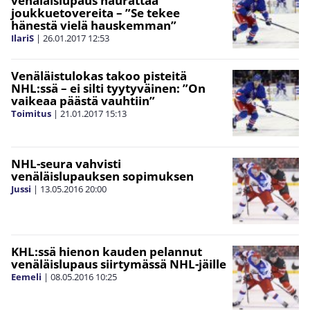
venäläislupaus naurattaa
joukkuetovereita – ”Se tekee
hänestä vielä hauskemman”
IlariS
|
26.01.2017
12:53
Venäläistulokas takoo pisteitä
NHL:ssä – ei silti tyytyväinen: ”On
vaikeaa päästä vauhtiin”
Toimitus
|
21.01.2017
15:13
NHL-seura vahvisti
venäläislupauksen sopimuksen
Jussi
|
13.05.2016
20:00
KHL:ssä hienon kauden pelannut
venäläislupaus siirtymässä NHL-jäille
Eemeli
|
08.05.2016
10:25