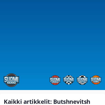
Kaikki artikkelit: Butshnevitsh