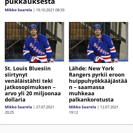
pukkauksesta
Mikko Saarela
|
19.10.2021
08:33
St. Louis Bluesiin
Lähde: New York
siirtynyt
Rangers pyrkii eroon
venäläistähti teki
huippuhyökkääjästää
jatkosopimuksen –
n – saamassa
arvo yli 20 miljoonaa
muhkeaa
dollaria
palkankorotusta
Mikko Saarela
|
27.07.2021
Mikko Saarela
|
12.07.2021
20:25
19:12