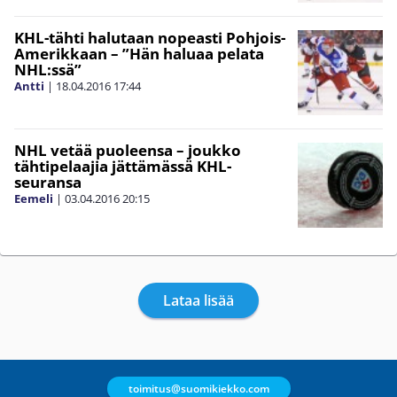
KHL-tähti halutaan nopeasti Pohjois-
Amerikkaan – ”Hän haluaa pelata
NHL:ssä”
Antti
|
18.04.2016
17:44
NHL vetää puoleensa – joukko
tähtipelaajia jättämässä KHL-
seuransa
Eemeli
|
03.04.2016
20:15
Lataa lisää
toimitus@suomikiekko.com