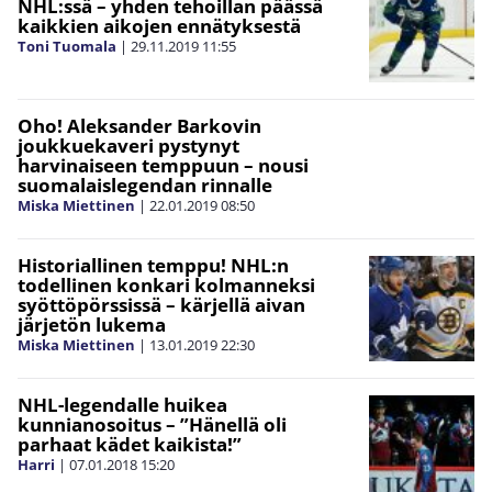
NHL:ssä – yhden tehoillan päässä
kaikkien aikojen ennätyksestä
Toni Tuomala
|
29.11.2019
11:55
Oho! Aleksander Barkovin
joukkuekaveri pystynyt
harvinaiseen temppuun – nousi
suomalaislegendan rinnalle
Miska Miettinen
|
22.01.2019
08:50
Historiallinen temppu! NHL:n
todellinen konkari kolmanneksi
syöttöpörssissä – kärjellä aivan
järjetön lukema
Miska Miettinen
|
13.01.2019
22:30
NHL-legendalle huikea
kunnianosoitus – ”Hänellä oli
parhaat kädet kaikista!”
Harri
|
07.01.2018
15:20