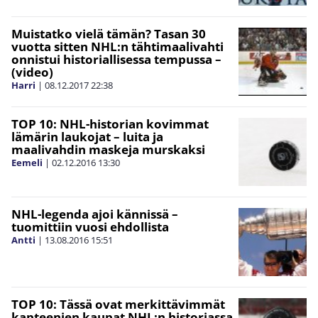
Muistatko vielä tämän? Tasan 30
vuotta sitten NHL:n tähtimaalivahti
onnistui historiallisessa tempussa –
(video)
Harri
|
08.12.2017
22:38
TOP 10: NHL-historian kovimmat
lämärin laukojat – luita ja
maalivahdin maskeja murskaksi
Eemeli
|
02.12.2016
13:30
NHL-legenda ajoi kännissä –
tuomittiin vuosi ehdollista
Antti
|
13.08.2016
15:51
TOP 10: Tässä ovat merkittävimmät
kapteenien kaupat NHL:n historiassa