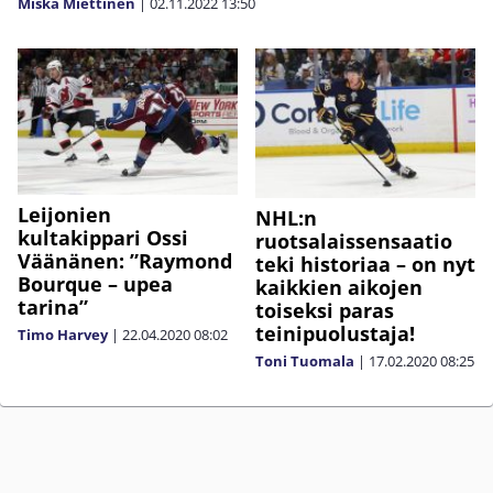
Miska Miettinen
|
02.11.2022
13:50
Leijonien
NHL:n
kultakippari Ossi
ruotsalaissensaatio
Väänänen: ”Raymond
teki historiaa – on nyt
Bourque – upea
kaikkien aikojen
tarina”
toiseksi paras
teinipuolustaja!
Timo Harvey
|
22.04.2020
08:02
Toni Tuomala
|
17.02.2020
08:25