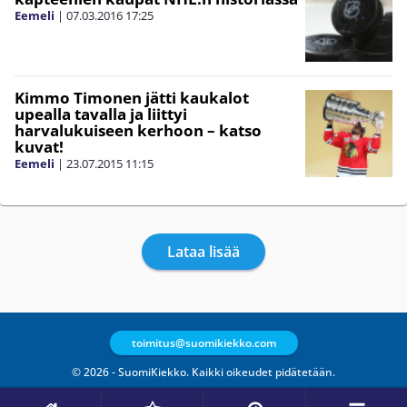
Eemeli
|
07.03.2016
17:25
Kimmo Timonen jätti kaukalot
upealla tavalla ja liittyi
harvalukuiseen kerhoon – katso
kuvat!
Eemeli
|
23.07.2015
11:15
Lataa lisää
toimitus@suomikiekko.com
© 2026 - SuomiKiekko. Kaikki oikeudet pidätetään.