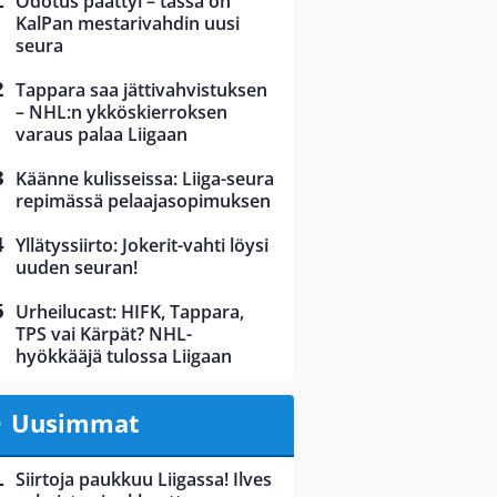
Odotus päättyi – tässä on
KalPan mestarivahdin uusi
seura
Tappara saa jättivahvistuksen
– NHL:n ykköskierroksen
varaus palaa Liigaan
Käänne kulisseissa: Liiga-seura
repimässä pelaajasopimuksen
Yllätyssiirto: Jokerit-vahti löysi
uuden seuran!
Urheilucast: HIFK, Tappara,
TPS vai Kärpät? NHL-
hyökkääjä tulossa Liigaan
Uusimmat
Siirtoja paukkuu Liigassa! Ilves