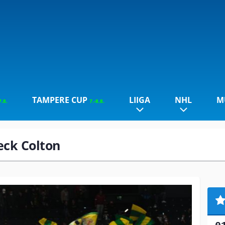
TAMPERE CUP
LIIGA
NHL
M
7.8.
7.-8.8.
eeck Colton