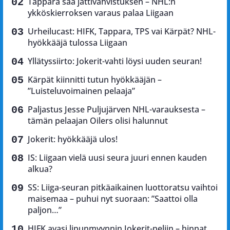
Tappara saa jättivahvistuksen – NHL:n
ykköskierroksen varaus palaa Liigaan
Urheilucast: HIFK, Tappara, TPS vai Kärpät? NHL-
hyökkääjä tulossa Liigaan
Yllätyssiirto: Jokerit-vahti löysi uuden seuran!
Kärpät kiinnitti tutun hyökkääjän –
”Luisteluvoimainen pelaaja”
Paljastus Jesse Puljujärven NHL-varauksesta –
tämän pelaajan Oilers olisi halunnut
Jokerit: hyökkääjä ulos!
IS: Liigaan vielä uusi seura juuri ennen kauden
alkua?
SS: Liiga-seuran pitkäaikainen luottoratsu vaihtoi
maisemaa – puhui nyt suoraan: ”Saattoi olla
paljon…”
HIFK avasi lipunmyynnin Jokerit-peliin – hinnat