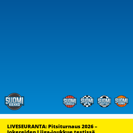
LIVESEURANTA: Pitsiturnaus 2026 –
Jokereiden Liiga-joukkue testissä