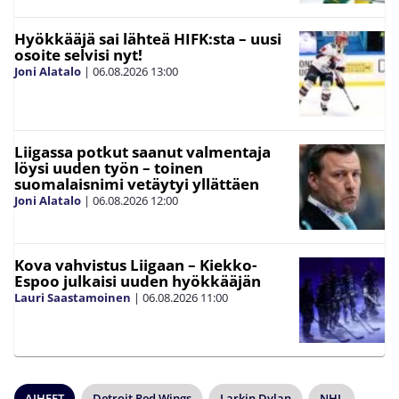
Hyökkääjä sai lähteä HIFK:sta – uusi
osoite selvisi nyt!
Joni Alatalo
|
06.08.2026
13:00
Liigassa potkut saanut valmentaja
löysi uuden työn – toinen
suomalaisnimi vetäytyi yllättäen
Joni Alatalo
|
06.08.2026
12:00
Kova vahvistus Liigaan – Kiekko-
Espoo julkaisi uuden hyökkääjän
Lauri Saastamoinen
|
06.08.2026
11:00
AIHEET
Detroit Red Wings
Larkin Dylan
NHL