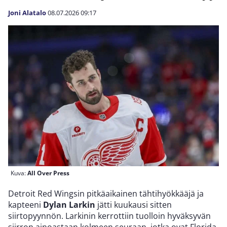
Joni Alatalo
08.07.2026
09:17
Kuva:
All Over Press
Detroit Red Wingsin pitkäaikainen tähtihyökkääjä ja
kapteeni
Dylan Larkin
jätti kuukausi sitten
siirtopyynnön. Larkinin kerrottiin tuolloin hyväksyvän
siirron ainoastaan kolmeen seuraan, jotka ovat Florida