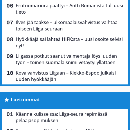
Erotuomariura päättyi – Antti Bomanista tuli uusi
tieto
Ilves jää taakse – ulkomaalaisvahvistus vaihtaa
toiseen Liiga-seuraan
Hyökkääjä sai lähteä HIFK:sta – uusi osoite selvisi
nyt!
Liigassa potkut saanut valmentaja löysi uuden
työn – toinen suomalaisnimi vetäytyi yllättäen
Kova vahvistus Liigaan – Kiekko-Espoo julkaisi
uuden hyökkääjän
Luetuimmat
Käänne kulisseissa: Liiga-seura repimässä
pelaajasopimuksen