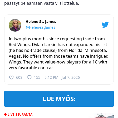
päässyt pelaamaan vasta viisi ottelua.
Helene St. James
@HeleneStJames
In two-plus months since requesting trade from
Red Wings, Dylan Larkin has not expanded his list
(he has no-trade clause) from Florida, Minnesota,
Vegas. No offers from those teams have intrigued
Wings. They want value-now players for a 1C with
very favorable contract.
608
155
5:12 PM · Jul 7, 2026
LUE MYÖS:
LIVE-SEURANTA