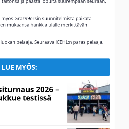
ää taitonsa ja päästä lopulta suurempaan seuraan,
i myös Graz99ersin suunnitelmista paikata
nen mukaansa hankkia tilalle merkittävän
luokan pelaaja. Seuraava ICEHL:n paras pelaaja,
LUE MYÖS:
iturnaus 2026 –
ukkue testissä