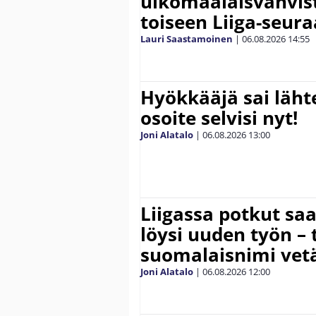
ulkomaalaisvahvis
toiseen Liiga-seur
Lauri Saastamoinen
|
06.08.2026
14:55
Hyökkääjä sai lähte
osoite selvisi nyt!
Joni Alatalo
|
06.08.2026
13:00
Liigassa potkut sa
löysi uuden työn – 
suomalaisnimi vetä
Joni Alatalo
|
06.08.2026
12:00