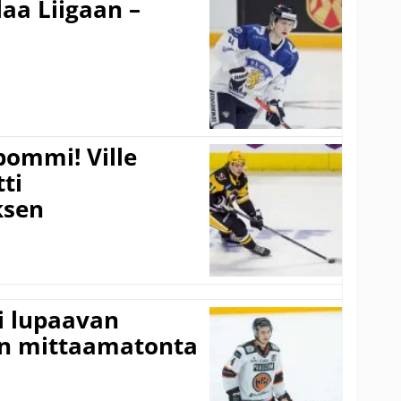
aa Liigaan –
pommi! Ville
tti
sen
ti lupaavan
on mittaamatonta