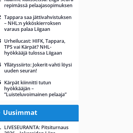
repimässä pelaajasopimuksen
Tappara saa jättivahvistuksen
– NHL:n ykköskierroksen
varaus palaa Liigaan
Urheilucast: HIFK, Tappara,
TPS vai Kärpät? NHL-
hyökkääjä tulossa Liigaan
Yllätyssiirto: Jokerit-vahti löysi
uuden seuran!
Kärpät kiinnitti tutun
hyökkääjän –
”Luisteluvoimainen pelaaja”
Uusimmat
LIVESEURANTA: Pitsiturnaus