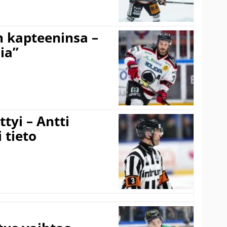
n kapteeninsa –
ia”
tyi – Antti
 tieto