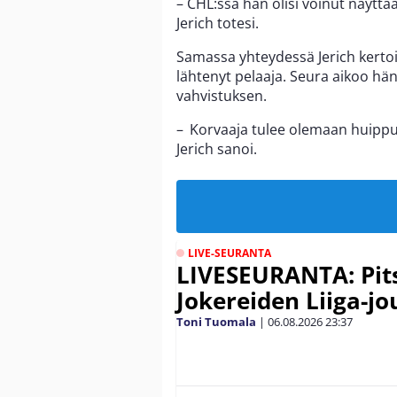
– CHL:ssä hän olisi voinut näytt
Jerich totesi.
Samassa yhteydessä Jerich kerto
lähtenyt pelaaja. Seura aikoo hä
vahvistuksen.
– Korvaaja tulee olemaan huippu
Jerich sanoi.
LIVE-SEURANTA
LIVESEURANTA: Pits
Jokereiden Liiga-jo
Toni Tuomala
|
06.08.2026
23:37