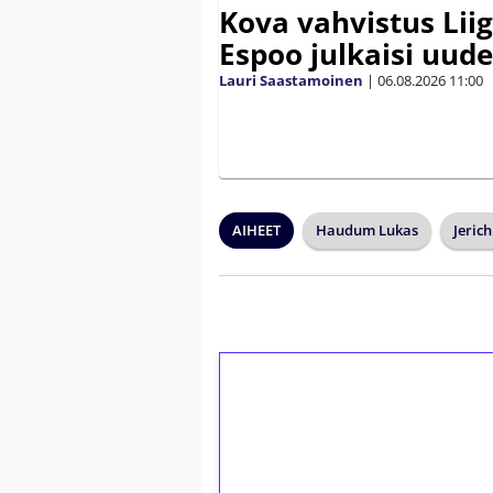
Kova vahvistus Lii
Espoo julkaisi uud
Lauri Saastamoinen
|
06.08.2026
11:00
AIHEET
Haudum Lukas
Jeric
1€ = 10€ arvosta 
kierrätystä!
Talleta 1€