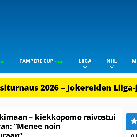
TAMPERE CUP
LIIGA
NHL
M
7.8.
7.-8.8.
iturnaus 2026 – Jokereiden Liiga-
ikkimaan – kiekkopomo raivostui
ran: ”Menee noin
uraan”