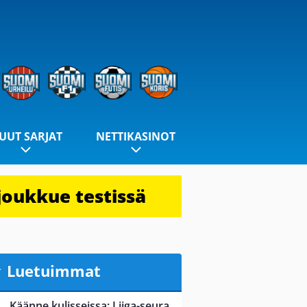
UUT SARJAT
NETTIKASINOT
joukkue testissä
Luetuimmat
Käänne kulisseissa: Liiga-seura