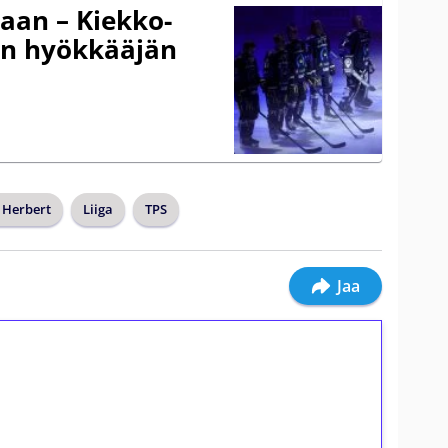
gaan – Kiekko-
en hyökkääjän
h Herbert
Liiga
TPS
Jaa
ilmaiskierroksia ilman