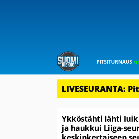
PITSITURNAUS
PE 
LIVESEURANTA: Pits
Ykköstähti lähti lu
ja haukkui Liiga-seu
keskinkertaiseen se