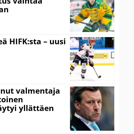
tus vaihtaa
aan
ä HIFK:sta – uusi
anut valmentaja
toinen
ytyi yllättäen