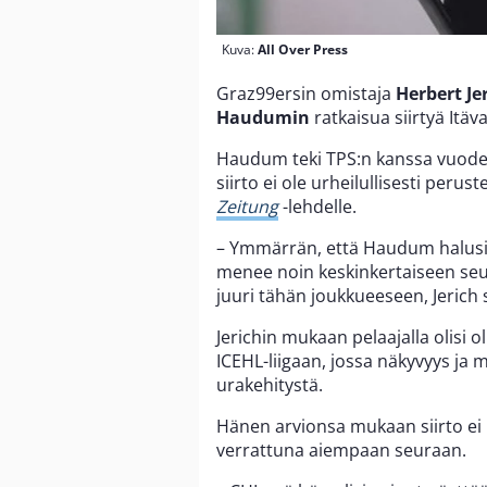
Kuva:
All Over Press
Graz99ersin omistaja
Herbert Je
Haudumin
ratkaisua siirtyä Itä
Haudum teki TPS:n kanssa vuode
siirto ei ole urheilullisesti peru
Zeitung
-lehdelle.
– Ymmärrän, että Haudum halusi 
menee noin keskinkertaiseen seura
juuri tähän joukkueeseen, Jerich 
Jerichin mukaan pelaajalla olisi
ICEHL-liigaan, jossa näkyvyys ja 
urakehitystä.
Hänen arvionsa mukaan siirto ei
verrattuna aiempaan seuraan.