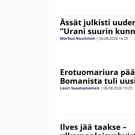
Ässät julkisti uude
”Urani suurin kunn
Markus Nuutinen
|
06.08.2026
16:25
Erotuomariura päät
Bomanista tuli uusi
Lauri Saastamoinen
|
06.08.2026
15:25
Ilves jää taakse –