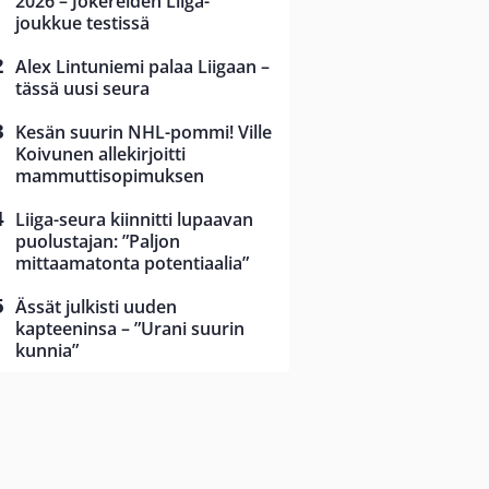
2026 – Jokereiden Liiga-
joukkue testissä
Alex Lintuniemi palaa Liigaan –
tässä uusi seura
Kesän suurin NHL-pommi! Ville
Koivunen allekirjoitti
mammuttisopimuksen
Liiga-seura kiinnitti lupaavan
puolustajan: ”Paljon
mittaamatonta potentiaalia”
Ässät julkisti uuden
kapteeninsa – ”Urani suurin
kunnia”