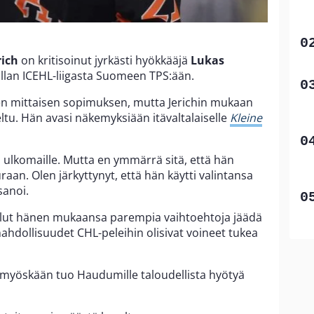
rich
on kritisoinut jyrkästi hyökkääjä
Lukas
vallan ICEHL-liigasta Suomeen TPS:ään.
n mittaisen sopimuksen, mutta Jerichin mukaan
steltu. Hän avasi näkemyksiään itävaltalaiselle
Kleine
ulkomaille. Mutta en ymmärrä sitä, että hän
an. Olen järkyttynyt, että hän käytti valintansa
sanoi.
 ollut hänen mukaansa parempia vaihtoehtoja jäädä
mahdollisuudet CHL-peleihin olisivat voineet tukea
 myöskään tuo Haudumille taloudellista hyötyä