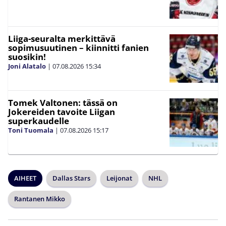
Liiga-seuralta merkittävä
sopimusuutinen – kiinnitti fanien
suosikin!
Joni Alatalo
|
07.08.2026
15:34
Tomek Valtonen: tässä on
Jokereiden tavoite Liigan
superkaudelle
Toni Tuomala
|
07.08.2026
15:17
AIHEET
Dallas Stars
Leijonat
NHL
Rantanen Mikko