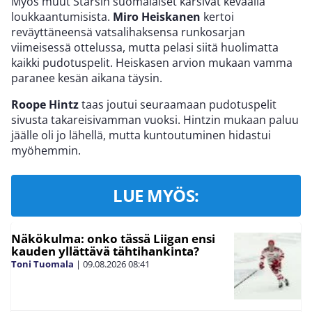
Myös muut Starsin suomalaiset kärsivät keväällä
loukkaantumisista.
Miro Heiskanen
kertoi
reväyttäneensä vatsalihaksensa runkosarjan
viimeisessä ottelussa, mutta pelasi siitä huolimatta
kaikki pudotuspelit. Heiskasen arvion mukaan vamma
paranee kesän aikana täysin.
Roope Hintz
taas joutui seuraamaan pudotuspelit
sivusta takareisivamman vuoksi. Hintzin mukaan paluu
jäälle oli jo lähellä, mutta kuntoutuminen hidastui
myöhemmin.
LUE MYÖS:
Näkökulma: onko tässä Liigan ensi
kauden yllättävä tähtihankinta?
Toni Tuomala
|
09.08.2026
08:41