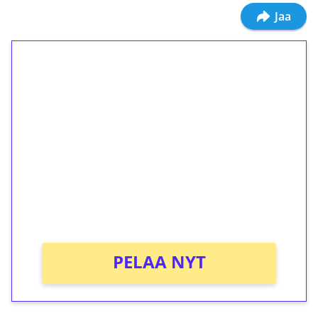
Jaa
1€ = 10€ arvosta
ilmaiskierroksia ilman
kierrätystä!
Talleta 1€
Saat heti 50 ilmaiskierrosta Tuohi 1000 -
peliin (arvo 0,20€ per kierros)!
Ei kierrätysvaatimusta!
PELAA NYT