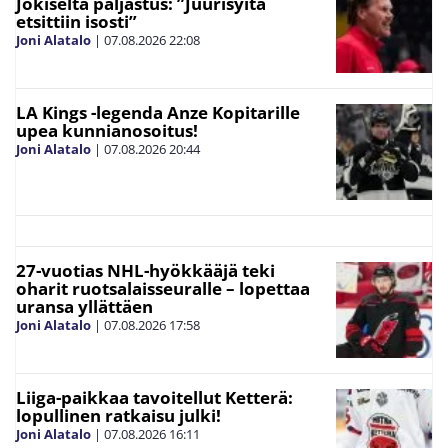
Jokiselta paljastus: ”Juurisyitä
etsittiin isosti”
Joni Alatalo
|
07.08.2026
22:08
LA Kings -legenda Anze Kopitarille
upea kunnianosoitus!
Joni Alatalo
|
07.08.2026
20:44
27-vuotias NHL-hyökkääjä teki
oharit ruotsalaisseuralle – lopettaa
uransa yllättäen
Joni Alatalo
|
07.08.2026
17:58
Liiga-paikkaa tavoitellut Ketterä:
lopullinen ratkaisu julki!
Joni Alatalo
|
07.08.2026
16:11