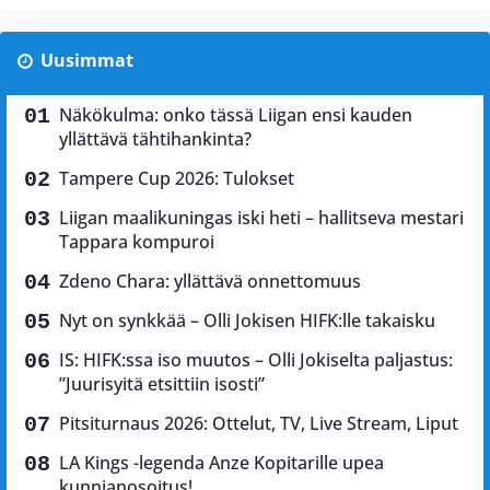
Uusimmat
Näkökulma: onko tässä Liigan ensi kauden
yllättävä tähtihankinta?
Tampere Cup 2026: Tulokset
Liigan maalikuningas iski heti – hallitseva mestari
Tappara kompuroi
Zdeno Chara: yllättävä onnettomuus
Nyt on synkkää – Olli Jokisen HIFK:lle takaisku
IS: HIFK:ssa iso muutos – Olli Jokiselta paljastus:
”Juurisyitä etsittiin isosti”
Pitsiturnaus 2026: Ottelut, TV, Live Stream, Liput
LA Kings -legenda Anze Kopitarille upea
kunnianosoitus!