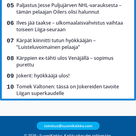
Paljastus Jesse Puljujärven NHL-varauksesta –
tämän pelaajan Oilers olisi halunnut
Ilves jää taakse – ulkomaalaisvahvistus vaihtaa
toiseen Liiga-seuraan
Kärpät kiinnitti tutun hyökkääjän –
”Luisteluvoimainen pelaaja”
Kärppien ex-tähti ulos Venäjällä – sopimus
purettu
Jokerit: hyökkääjä ulos!
Tomek Valtonen: tässä on Jokereiden tavoite
Liigan superkaudelle
toimitus@suomikiekko.com
© 2026 - SuomiKiekko. Kaikki oikeudet pidätetään.