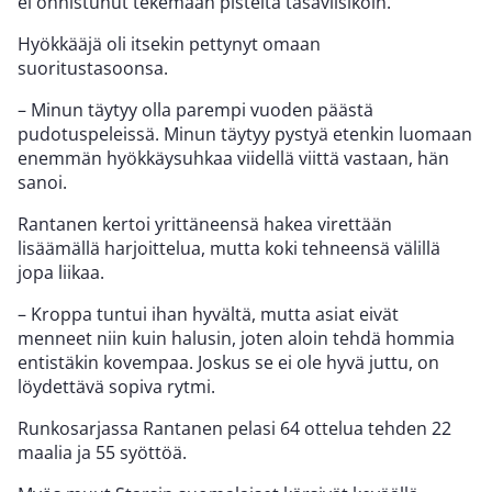
ei onnistunut tekemään pisteitä tasaviisikoin.
Hyökkääjä oli itsekin pettynyt omaan
suoritustasoonsa.
– Minun täytyy olla parempi vuoden päästä
pudotuspeleissä. Minun täytyy pystyä etenkin luomaan
enemmän hyökkäysuhkaa viidellä viittä vastaan, hän
sanoi.
Rantanen kertoi yrittäneensä hakea virettään
lisäämällä harjoittelua, mutta koki tehneensä välillä
jopa liikaa.
– Kroppa tuntui ihan hyvältä, mutta asiat eivät
menneet niin kuin halusin, joten aloin tehdä hommia
entistäkin kovempaa. Joskus se ei ole hyvä juttu, on
löydettävä sopiva rytmi.
Runkosarjassa Rantanen pelasi 64 ottelua tehden 22
maalia ja 55 syöttöä.