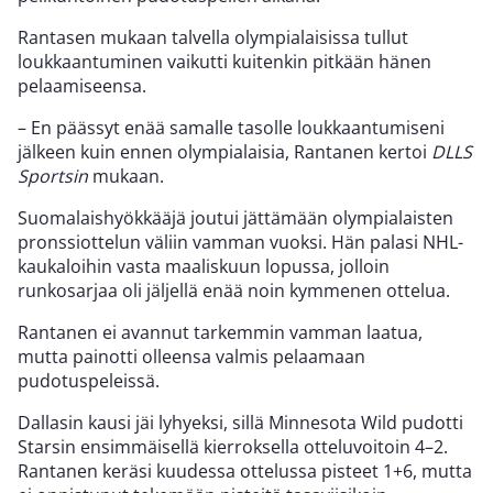
Rantasen mukaan talvella olympialaisissa tullut
loukkaantuminen vaikutti kuitenkin pitkään hänen
pelaamiseensa.
– En päässyt enää samalle tasolle loukkaantumiseni
jälkeen kuin ennen olympialaisia, Rantanen kertoi
DLLS
Sportsin
mukaan.
Suomalaishyökkääjä joutui jättämään olympialaisten
pronssiottelun väliin vamman vuoksi. Hän palasi NHL-
kaukaloihin vasta maaliskuun lopussa, jolloin
runkosarjaa oli jäljellä enää noin kymmenen ottelua.
Rantanen ei avannut tarkemmin vamman laatua,
mutta painotti olleensa valmis pelaamaan
pudotuspeleissä.
Dallasin kausi jäi lyhyeksi, sillä Minnesota Wild pudotti
Starsin ensimmäisellä kierroksella otteluvoitoin 4–2.
Rantanen keräsi kuudessa ottelussa pisteet 1+6, mutta