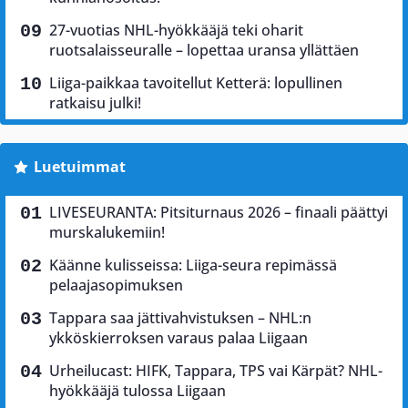
27-vuotias NHL-hyökkääjä teki oharit
ruotsalaisseuralle – lopettaa uransa yllättäen
Liiga-paikkaa tavoitellut Ketterä: lopullinen
ratkaisu julki!
Luetuimmat
LIVESEURANTA: Pitsiturnaus 2026 – finaali päättyi
murskalukemiin!
Käänne kulisseissa: Liiga-seura repimässä
pelaajasopimuksen
Tappara saa jättivahvistuksen – NHL:n
ykköskierroksen varaus palaa Liigaan
Urheilucast: HIFK, Tappara, TPS vai Kärpät? NHL-
hyökkääjä tulossa Liigaan