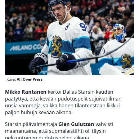
Kuva:
All Over Press
Mikko Rantanen
kertoi Dallas Starsin kauden
päätyttyä, että kevään pudotuspelit sujuivat ilman
uusia vammoja, vaikka hänen tilanteestaan liikkui
paljon huhuja kevään aikana.
Starsin päävalmentaja
Glen
Gulutzan
vahvisti
maanantaina, että suomalaistähti oli täysin
pelikuntoinen pudotuspelien aikana.