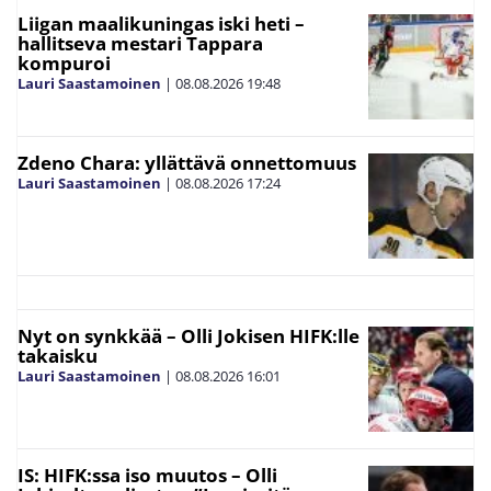
Liigan maalikuningas iski heti –
hallitseva mestari Tappara
kompuroi
Lauri Saastamoinen
|
08.08.2026
19:48
Zdeno Chara: yllättävä onnettomuus
Lauri Saastamoinen
|
08.08.2026
17:24
Nyt on synkkää – Olli Jokisen HIFK:lle
takaisku
Lauri Saastamoinen
|
08.08.2026
16:01
IS: HIFK:ssa iso muutos – Olli