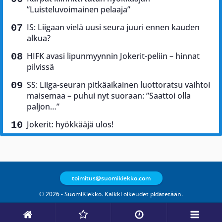
”Luisteluvoimainen pelaaja”
IS: Liigaan vielä uusi seura juuri ennen kauden
alkua?
HIFK avasi lipunmyynnin Jokerit-peliin – hinnat
pilvissä
SS: Liiga-seuran pitkäaikainen luottoratsu vaihtoi
maisemaa – puhui nyt suoraan: ”Saattoi olla
paljon…”
Jokerit: hyökkääjä ulos!
toimitus@suomikiekko.com
© 2026 - SuomiKiekko. Kaikki oikeudet pidätetään.