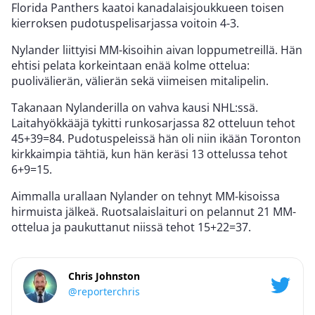
Florida Panthers kaatoi kanadalaisjoukkueen toisen
kierroksen pudotuspelisarjassa voitoin 4-3.
Nylander liittyisi MM-kisoihin aivan loppumetreillä. Hän
ehtisi pelata korkeintaan enää kolme ottelua:
puolivälierän, välierän sekä viimeisen mitalipelin.
Takanaan Nylanderilla on vahva kausi NHL:ssä.
Laitahyökkääjä tykitti runkosarjassa 82 otteluun tehot
45+39=84. Pudotuspeleissä hän oli niin ikään Toronton
kirkkaimpia tähtiä, kun hän keräsi 13 ottelussa tehot
6+9=15.
Aimmalla urallaan Nylander on tehnyt MM-kisoissa
hirmuista jälkeä. Ruotsalaislaituri on pelannut 21 MM-
ottelua ja paukuttanut niissä tehot 15+22=37.
Chris Johnston
@reporterchris