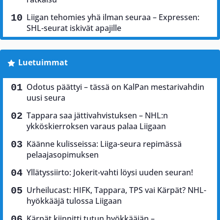
Liigan tehomies yhä ilman seuraa – Expressen:
SHL-seurat iskivät apajille
Luetuimmat
Odotus päättyi – tässä on KalPan mestarivahdin
uusi seura
Tappara saa jättivahvistuksen – NHL:n
ykköskierroksen varaus palaa Liigaan
Käänne kulisseissa: Liiga-seura repimässä
pelaajasopimuksen
Yllätyssiirto: Jokerit-vahti löysi uuden seuran!
Urheilucast: HIFK, Tappara, TPS vai Kärpät? NHL-
hyökkääjä tulossa Liigaan
Kärpät kiinnitti tutun hyökkääjän –