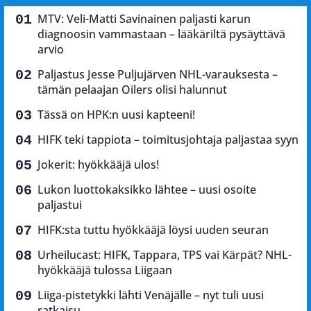
MTV: Veli-Matti Savinainen paljasti karun
diagnoosin vammastaan – lääkäriltä pysäyttävä
arvio
Paljastus Jesse Puljujärven NHL-varauksesta –
tämän pelaajan Oilers olisi halunnut
Tässä on HPK:n uusi kapteeni!
HIFK teki tappiota – toimitusjohtaja paljastaa syyn
Jokerit: hyökkääjä ulos!
Lukon luottokaksikko lähtee – uusi osoite
paljastui
HIFK:sta tuttu hyökkääjä löysi uuden seuran
Urheilucast: HIFK, Tappara, TPS vai Kärpät? NHL-
hyökkääjä tulossa Liigaan
Liiga-pistetykki lähti Venäjälle – nyt tuli uusi
ratkaisu