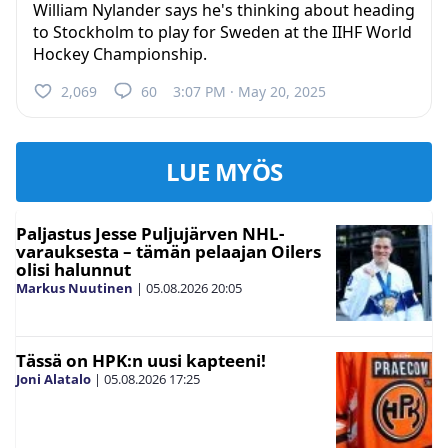
William Nylander says he's thinking about heading
to Stockholm to play for Sweden at the IIHF World
Hockey Championship.
2,069
60
3:07 PM · May 20, 2025
LUE MYÖS
Paljastus Jesse Puljujärven NHL-
varauksesta – tämän pelaajan Oilers
olisi halunnut
Markus Nuutinen
|
05.08.2026
20:05
Tässä on HPK:n uusi kapteeni!
Joni Alatalo
|
05.08.2026
17:25