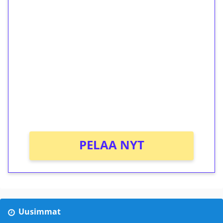
1€ = 10€ arvosta
ilmaiskierroksia ilman
kierrätystä!
Talleta 1€
Saat heti 50 ilmaiskierrosta Tuohi 1000 -
peliin (arvo 0,20€ per kierros)!
Ei kierrätysvaatimusta!
PELAA NYT
Uusimmat