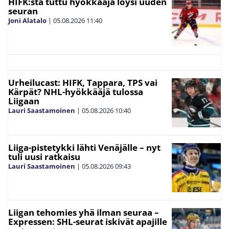
HIFK:sta tuttu hyökkääjä löysi uuden
seuran
Joni Alatalo
|
05.08.2026
11:40
Urheilucast: HIFK, Tappara, TPS vai
Kärpät? NHL-hyökkääjä tulossa
Liigaan
Lauri Saastamoinen
|
05.08.2026
10:40
Liiga-pistetykki lähti Venäjälle – nyt
tuli uusi ratkaisu
Lauri Saastamoinen
|
05.08.2026
09:43
Liigan tehomies yhä ilman seuraa –
Expressen: SHL-seurat iskivät apajille