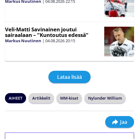
Markus Nuutinen
|
04.08.2026
22:15
Veli-Matti Savinainen joutui
sairaalaan – ”Kuntoutus edessä”
Markus Nuutinen
|
04.08.2026
20:15
Lataa lisää
AIHEET
Artikkelit
MM-kisat
Nylander William
Jaa