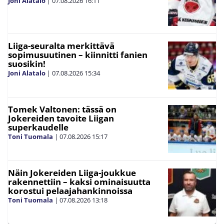
Joni Alatalo
|
07.08.2026
16:11
Liiga-seuralta merkittävä
sopimusuutinen – kiinnitti fanien
suosikin!
Joni Alatalo
|
07.08.2026
15:34
Tomek Valtonen: tässä on
Jokereiden tavoite Liigan
superkaudelle
Toni Tuomala
|
07.08.2026
15:17
Näin Jokereiden Liiga-joukkue
rakennettiin – kaksi ominaisuutta
korostui pelaajahankinnoissa
Toni Tuomala
|
07.08.2026
13:18