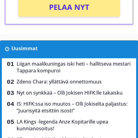
PELAA NYT
Uusimmat
Liigan maalikuningas iski heti – hallitseva mestari
Tappara kompuroi
Zdeno Chara: yllättävä onnettomuus
Nyt on synkkää – Olli Jokisen HIFK:lle takaisku
IS: HIFK:ssa iso muutos – Olli Jokiselta paljastus:
”Juurisyitä etsittiin isosti”
LA Kings -legenda Anze Kopitarille upea
kunnianosoitus!