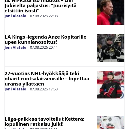
IS: HIFK:ssa iso muutos – Olli
Jokiselta paljastus: ”Juurisyitä
etsittiin isosti”
Joni Alatalo
|
07.08.2026
22:08
LA Kings -legenda Anze Kopitarille
upea kunnianosoitus!
Joni Alatalo
|
07.08.2026
20:44
27-vuotias NHL-hyökkääjä teki
oharit ruotsalaisseuralle – lopettaa
uransa yllättäen
Joni Alatalo
|
07.08.2026
17:58
Liiga-paikkaa tavoitellut Ketterä:
lopullinen ratkaisu julki!