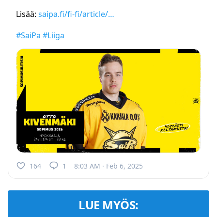
Lisää:
saipa.fi/fi-fi/article/…
#SaiPa
#Liiga
164
1
8:03 AM · Feb 6, 2025
LUE MYÖS: