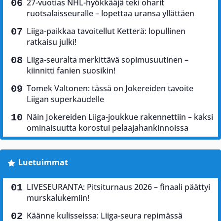
27-vuotias NHL-hyökkääjä teki oharit
ruotsalaisseuralle – lopettaa uransa yllättäen
Liiga-paikkaa tavoitellut Ketterä: lopullinen
ratkaisu julki!
Liiga-seuralta merkittävä sopimusuutinen –
kiinnitti fanien suosikin!
Tomek Valtonen: tässä on Jokereiden tavoite
Liigan superkaudelle
Näin Jokereiden Liiga-joukkue rakennettiin – kaksi
ominaisuutta korostui pelaajahankinnoissa
Luetuimmat
LIVESEURANTA: Pitsiturnaus 2026 – finaali päättyi
murskalukemiin!
Käänne kulisseissa: Liiga-seura repimässä