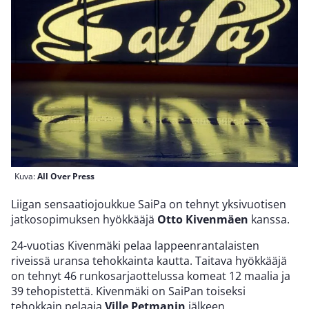
Kuva:
All Over Press
Liigan sensaatiojoukkue SaiPa on tehnyt yksivuotisen
jatkosopimuksen hyökkääjä
Otto Kivenmäen
kanssa.
24-vuotias Kivenmäki pelaa lappeenrantalaisten
riveissä uransa tehokkainta kautta. Taitava hyökkääjä
on tehnyt 46 runkosarjaottelussa komeat 12 maalia ja
39 tehopistettä. Kivenmäki on SaiPan toiseksi
tehokkain pelaaja
Ville Petmanin
jälkeen.