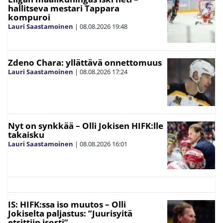
hallitseva mestari Tappara
kompuroi
Lauri Saastamoinen
|
08.08.2026
19:48
Zdeno Chara: yllättävä onnettomuus
Lauri Saastamoinen
|
08.08.2026
17:24
Nyt on synkkää – Olli Jokisen HIFK:lle
takaisku
Lauri Saastamoinen
|
08.08.2026
16:01
IS: HIFK:ssa iso muutos – Olli
Jokiselta paljastus: ”Juurisyitä
etsittiin isosti”