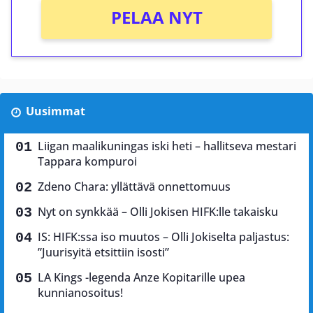
PELAA NYT
Uusimmat
Liigan maalikuningas iski heti – hallitseva mestari
Tappara kompuroi
Zdeno Chara: yllättävä onnettomuus
Nyt on synkkää – Olli Jokisen HIFK:lle takaisku
IS: HIFK:ssa iso muutos – Olli Jokiselta paljastus:
”Juurisyitä etsittiin isosti”
LA Kings -legenda Anze Kopitarille upea
kunnianosoitus!