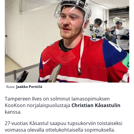
Kuva:
Jaakko Perttilä
Tampereen Ilves on solminut lainasopimuksen
KooKoon norjalaispuolustaja
Christian Kåsastulin
kanssa.
27-vuotias Kåsastul saapuu tupsukorviin toistaiseksi
voimassa olevalla ottelukohtaisella sopimuksella.