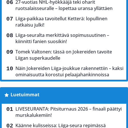
27-vuotias NHL-hyökkääjä teki oharit
ruotsalaisseuralle – lopettaa uransa yllättäen
Liiga-paikkaa tavoitellut Ketterä: lopullinen
ratkaisu julki!
Liiga-seuralta merkittävä sopimusuutinen –
kiinnitti fanien suosikin!
Tomek Valtonen: tässä on Jokereiden tavoite
Liigan superkaudelle
Näin Jokereiden Liiga-joukkue rakennettiin – kaksi
ominaisuutta korostui pelaajahankinnoissa
Luetuimmat
LIVESEURANTA: Pitsiturnaus 2026 – finaali päättyi
murskalukemiin!
Käänne kulisseissa: Liiga-seura repimässä