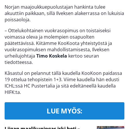
Norjan maajoukkuepuolustajan hankinta tulee
akuuttiin paikkaan, sillä Ilveksen alakerrassa on lukuisia
poissaoloja.
– Ottelukohtainen vuokrasopimus on toistaiseksi
voimassa oleva ja molempien osapuolten
päätettävissä. Kiitämme KooKoota yhteistyöstä ja
vuokrasopimuksen mahdollistamisesta, Ilveksen
urheilujohtaja
Timo Koskela
kertoo seuran
tiedotteessa.
Kåsastul on pelannut tällä kaudella KooKoon paidassa
19 ottelua tehopistein 1+3. Viime kaudella hän edusti
ICHL:ssä HC Pustertalia ja sitä edeltäneellä kaudella
HIFK:ta.
LUE MYÖS:
Liigan maalikuningas iski heti –