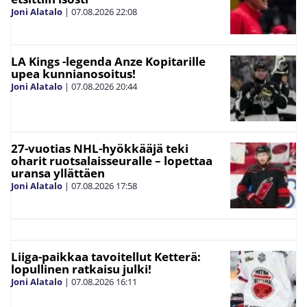
Joni Alatalo
|
07.08.2026
22:08
LA Kings -legenda Anze Kopitarille
upea kunnianosoitus!
Joni Alatalo
|
07.08.2026
20:44
27-vuotias NHL-hyökkääjä teki
oharit ruotsalaisseuralle – lopettaa
uransa yllättäen
Joni Alatalo
|
07.08.2026
17:58
Liiga-paikkaa tavoitellut Ketterä:
lopullinen ratkaisu julki!
Joni Alatalo
|
07.08.2026
16:11