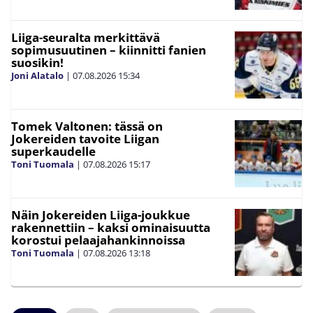
Liiga-seuralta merkittävä
sopimusuutinen – kiinnitti fanien
suosikin!
Joni Alatalo
|
07.08.2026
15:34
Tomek Valtonen: tässä on
Jokereiden tavoite Liigan
superkaudelle
Toni Tuomala
|
07.08.2026
15:17
Näin Jokereiden Liiga-joukkue
rakennettiin – kaksi ominaisuutta
korostui pelaajahankinnoissa
Toni Tuomala
|
07.08.2026
13:18