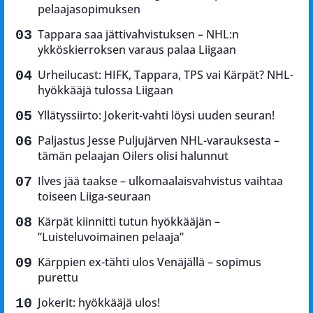
pelaajasopimuksen
Tappara saa jättivahvistuksen – NHL:n
ykköskierroksen varaus palaa Liigaan
Urheilucast: HIFK, Tappara, TPS vai Kärpät? NHL-
hyökkääjä tulossa Liigaan
Yllätyssiirto: Jokerit-vahti löysi uuden seuran!
Paljastus Jesse Puljujärven NHL-varauksesta –
tämän pelaajan Oilers olisi halunnut
Ilves jää taakse – ulkomaalaisvahvistus vaihtaa
toiseen Liiga-seuraan
Kärpät kiinnitti tutun hyökkääjän –
”Luisteluvoimainen pelaaja”
Kärppien ex-tähti ulos Venäjällä – sopimus
purettu
Jokerit: hyökkääjä ulos!