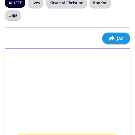
AIHEET
Ilves
Kåsastul Christian
KooKoo
Liiga
Jaa
1€ = 10€ arvosta
ilmaiskierroksia ilman
kierrätystä!
Talleta 1€
Saat heti 50 ilmaiskierrosta Tuohi 1000 -
peliin (arvo 0,20€ per kierros)!
Ei kierrätysvaatimusta!