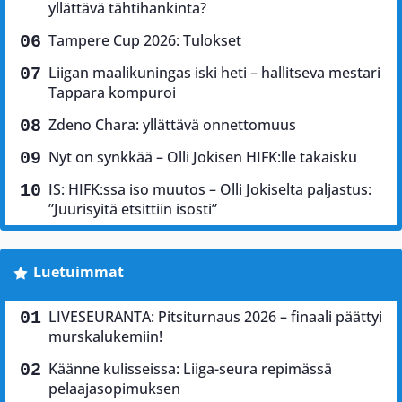
yllättävä tähtihankinta?
Tampere Cup 2026: Tulokset
Liigan maalikuningas iski heti – hallitseva mestari
Tappara kompuroi
Zdeno Chara: yllättävä onnettomuus
Nyt on synkkää – Olli Jokisen HIFK:lle takaisku
IS: HIFK:ssa iso muutos – Olli Jokiselta paljastus:
”Juurisyitä etsittiin isosti”
Luetuimmat
LIVESEURANTA: Pitsiturnaus 2026 – finaali päättyi
murskalukemiin!
Käänne kulisseissa: Liiga-seura repimässä
pelaajasopimuksen