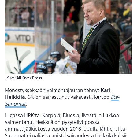
Kuva:
All Over Press
Menestyksekkään valmentajauran tehnyt
Kari
Heikkilä
, 64, on sairastunut vakavasti, kertoo
Ilta-
Sanomat
.
Liigassa HPK:ta, Kärppiä, Bluesia, Ilvestä ja Lukkoa
valmentanut Heikkilä on pysytellyt poissa
ammattijääkiekosta vuoden 2018 lopulta lähtien. Ilta-
Sanomat ei paljasta, mistä sairaudesta Heikkilä kärsii,