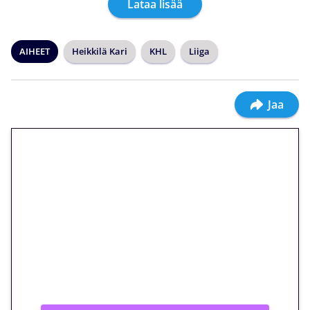
Lataa lisää
AIHEET
Heikkilä Kari
KHL
Liiga
Jaa
🎁 Huipputarjous jatkuu: 10
euron kierrätysvapaa
megakierros Reactoonz-
peliin – vain 1 eurolla!
Peli: Reactoonz
Vain uusille asiakkaille!