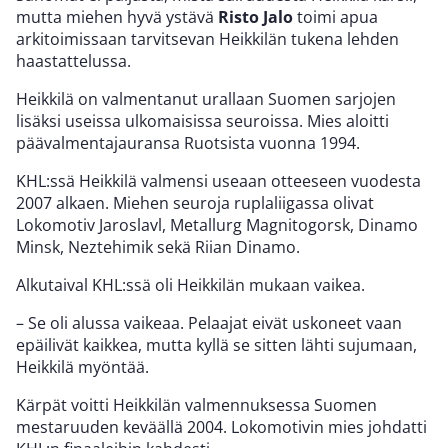
mutta miehen hyvä ystävä
Risto Jalo
toimi apua
arkitoimissaan tarvitsevan Heikkilän tukena lehden
haastattelussa.
Heikkilä on valmentanut urallaan Suomen sarjojen
lisäksi useissa ulkomaisissa seuroissa. Mies aloitti
päävalmentajauransa Ruotsista vuonna 1994.
KHL:ssä Heikkilä valmensi useaan otteeseen vuodesta
2007 alkaen. Miehen seuroja ruplaliigassa olivat
Lokomotiv Jaroslavl, Metallurg Magnitogorsk, Dinamo
Minsk, Neztehimik sekä Riian Dinamo.
Alkutaival KHL:ssä oli Heikkilän mukaan vaikea.
– Se oli alussa vaikeaa. Pelaajat eivät uskoneet vaan
epäilivät kaikkea, mutta kyllä se sitten lähti sujumaan,
Heikkilä myöntää.
Kärpät voitti Heikkilän valmennuksessa Suomen
mestaruuden keväällä 2004. Lokomotivin mies johdatti