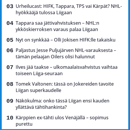
Urheilucast: HIFK, Tappara, TPS vai Kärpät? NHL-
hyökkääjä tulossa Liigaan
Tappara saa jättivahvistuksen – NHL:n
ykköskierroksen varaus palaa Liigaan
Nyt on synkkää – Olli Jokisen HIFK:lle takaisku
Paljastus Jesse Puljujärven NHL-varauksesta –
tämän pelaajan Oilers olisi halunnut
Ilves jää taakse – ulkomaalaisvahvistus vaihtaa
toiseen Liiga-seuraan
Tomek Valtonen: tässä on Jokereiden tavoite
Liigan superkaudelle
Näkökulma: onko tässä Liigan ensi kauden
yllättävä tähtihankinta?
Kärppien ex-tähti ulos Venäjällä – sopimus
purettu