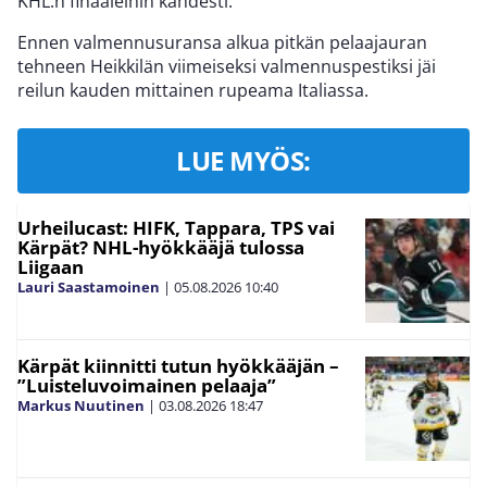
KHL:n finaaleihin kahdesti.
Ennen valmennusuransa alkua pitkän pelaajauran
tehneen Heikkilän viimeiseksi valmennuspestiksi jäi
reilun kauden mittainen rupeama Italiassa.
LUE MYÖS:
Urheilucast: HIFK, Tappara, TPS vai
Kärpät? NHL-hyökkääjä tulossa
Liigaan
Lauri Saastamoinen
|
05.08.2026
10:40
Kärpät kiinnitti tutun hyökkääjän –
”Luisteluvoimainen pelaaja”
Markus Nuutinen
|
03.08.2026
18:47