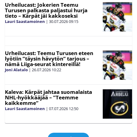
Urheilucast: Jokerien Teemu
Turusen palkasta paljastui hurja
tieto – Kärpät jäi kakkoseksi
Lauri Saastamoinen
|
30.07.2026
09:15
Urheilucast: Teemu Turusen eteen
lyötiin ”täysin hävytön” tarjous –
nämä Liiga-seurat kintereillä!
Joni Alatalo
|
26.07.2026
10:22
Kaleva: Kärpät jahtaa suomalaista
NHL-hyökkääjää – ”Teemme
kaikkemme”
Lauri Saastamoinen
|
07.07.2026
12:50