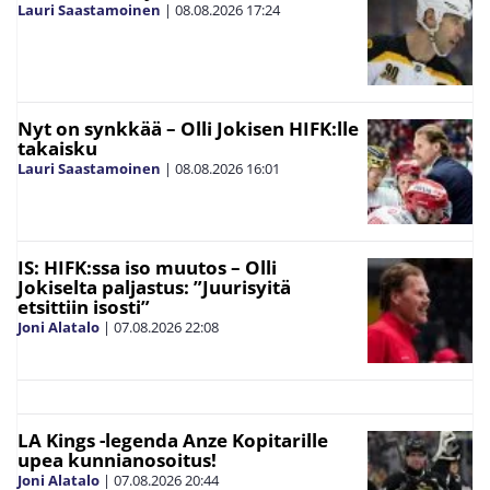
Lauri Saastamoinen
|
08.08.2026
17:24
Nyt on synkkää – Olli Jokisen HIFK:lle
takaisku
Lauri Saastamoinen
|
08.08.2026
16:01
IS: HIFK:ssa iso muutos – Olli
Jokiselta paljastus: ”Juurisyitä
etsittiin isosti”
Joni Alatalo
|
07.08.2026
22:08
LA Kings -legenda Anze Kopitarille
upea kunnianosoitus!
Joni Alatalo
|
07.08.2026
20:44