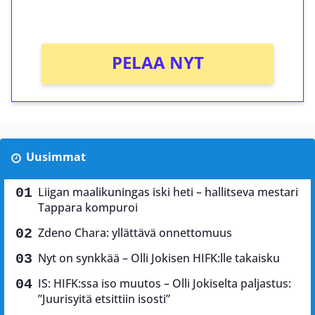
Ei kierrätysvaatimusta!
PELAA NYT
Uusimmat
Liigan maalikuningas iski heti – hallitseva mestari
Tappara kompuroi
Zdeno Chara: yllättävä onnettomuus
Nyt on synkkää – Olli Jokisen HIFK:lle takaisku
IS: HIFK:ssa iso muutos – Olli Jokiselta paljastus:
”Juurisyitä etsittiin isosti”