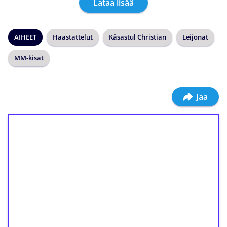
Lataa lisää
AIHEET
Haastattelut
Kåsastul Christian
Leijonat
MM-kisat
Jaa
1€ = 10€ arvosta
ilmaiskierroksia ilman
kierrätystä!
Talleta 1€
Saat heti 50 ilmaiskierrosta Tuohi 1000 -
peliin (arvo 0,20€ per kierros)!