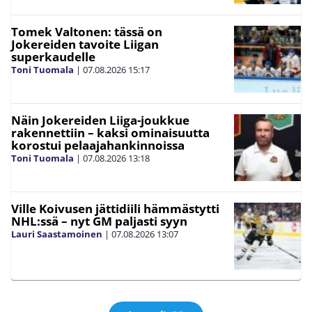
Tomek Valtonen: tässä on
Jokereiden tavoite Liigan
superkaudelle
Toni Tuomala
|
07.08.2026
15:17
Näin Jokereiden Liiga-joukkue
rakennettiin – kaksi ominaisuutta
korostui pelaajahankinnoissa
Toni Tuomala
|
07.08.2026
13:18
Ville Koivusen jättidiili hämmästytti
NHL:ssä – nyt GM paljasti syyn
Lauri Saastamoinen
|
07.08.2026
13:07