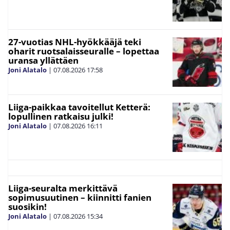
27-vuotias NHL-hyökkääjä teki
oharit ruotsalaisseuralle – lopettaa
uransa yllättäen
Joni Alatalo
|
07.08.2026
17:58
Liiga-paikkaa tavoitellut Ketterä:
lopullinen ratkaisu julki!
Joni Alatalo
|
07.08.2026
16:11
Liiga-seuralta merkittävä
sopimusuutinen – kiinnitti fanien
suosikin!
Joni Alatalo
|
07.08.2026
15:34