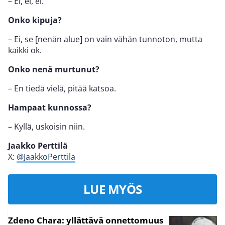
– Ei, ei, ei.
Onko kipuja?
– Ei, se [nenän alue] on vain vähän tunnoton, mutta
kaikki ok.
Onko nenä murtunut?
– En tiedä vielä, pitää katsoa.
Hampaat kunnossa?
– Kyllä, uskoisin niin.
Jaakko Perttilä
X:
@JaakkoPerttila
LUE MYÖS
Zdeno Chara: yllättävä onnettomuus