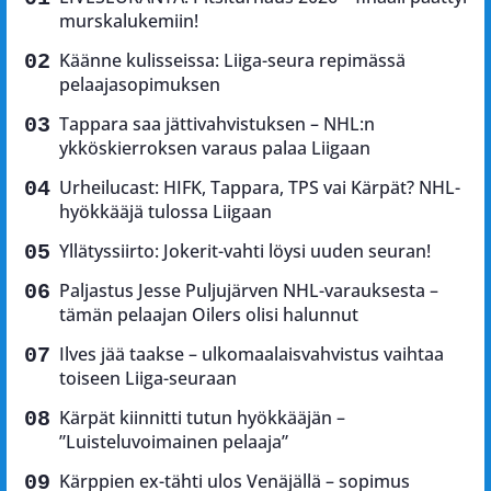
murskalukemiin!
Käänne kulisseissa: Liiga-seura repimässä
pelaajasopimuksen
Tappara saa jättivahvistuksen – NHL:n
ykköskierroksen varaus palaa Liigaan
Urheilucast: HIFK, Tappara, TPS vai Kärpät? NHL-
hyökkääjä tulossa Liigaan
Yllätyssiirto: Jokerit-vahti löysi uuden seuran!
Paljastus Jesse Puljujärven NHL-varauksesta –
tämän pelaajan Oilers olisi halunnut
Ilves jää taakse – ulkomaalaisvahvistus vaihtaa
toiseen Liiga-seuraan
Kärpät kiinnitti tutun hyökkääjän –
”Luisteluvoimainen pelaaja”
Kärppien ex-tähti ulos Venäjällä – sopimus