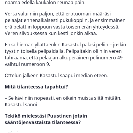
naama edellä kaukalon reunaa päin.
Verta valui niin paljon, että erotuomari määräsi
pelaajat ennenaikaisesti pukukoppiin, ja ensimmäinen
erä pelattiin loppuun vasta toisen erän yhteydessä.
Veren siivouksessa kun kesti jonkin aikaa.
Ehkä hieman yllättäenkin Kasastul palasi peliin – joskin
tyystin toisella pelipaidalla. Pelipaitakin oli niin veren
tahraama, että pelaajan alkuperäinen pelinumero 49
vaihtui numeroon 9.
Ottelun jälkeen Kasastul saapui median eteen.
Mitä tilanteessa tapahtui?
– Se kävi niin nopeasti, en oikein muista siitä mitään,
Kasastul sanoi.
Tekikö mielestäsi Puustinen jotain
sääntöjenvastaista tilanteessa?