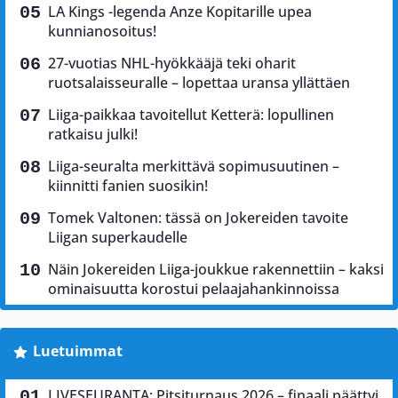
LA Kings -legenda Anze Kopitarille upea
kunnianosoitus!
27-vuotias NHL-hyökkääjä teki oharit
ruotsalaisseuralle – lopettaa uransa yllättäen
Liiga-paikkaa tavoitellut Ketterä: lopullinen
ratkaisu julki!
Liiga-seuralta merkittävä sopimusuutinen –
kiinnitti fanien suosikin!
Tomek Valtonen: tässä on Jokereiden tavoite
Liigan superkaudelle
Näin Jokereiden Liiga-joukkue rakennettiin – kaksi
ominaisuutta korostui pelaajahankinnoissa
Luetuimmat
LIVESEURANTA: Pitsiturnaus 2026 – finaali päättyi