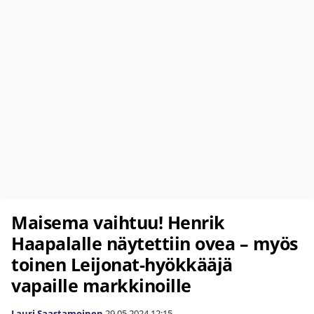
Maisema vaihtuu! Henrik
Haapalalle näytettiin ovea – myös
toinen Leijonat-hyökkääjä
vapaille markkinoille
Lauri Saastamoinen
29.05.2024
12:15