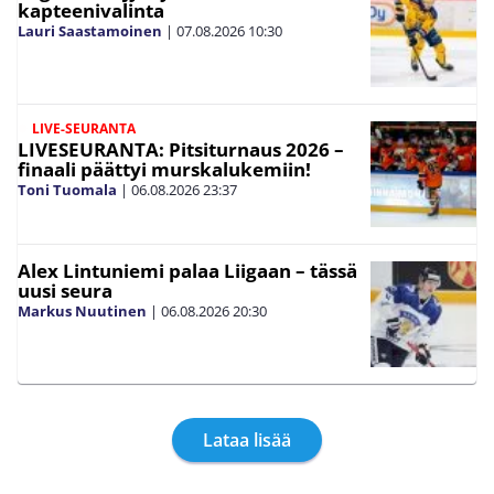
kapteenivalinta
Lauri Saastamoinen
|
07.08.2026
10:30
LIVE-SEURANTA
LIVESEURANTA: Pitsiturnaus 2026 –
finaali päättyi murskalukemiin!
Toni Tuomala
|
06.08.2026
23:37
Alex Lintuniemi palaa Liigaan – tässä
uusi seura
Markus Nuutinen
|
06.08.2026
20:30
Lataa lisää