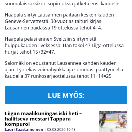
suomalaiskaksikon sopimuksia jatketa ensi kaudelle.
Haapala siirtyi Lausannen paitaan kesken kauden
Genève-Servettestä. 30-vuotias taituri kirjasi
Lausannen paidassa 19 ottelussa tehot 4+4.
Haapala pelasi ennen Sveitsiin siirtymistä
huippukauden Ilveksessä. Hän takoi 47 Liiga-ottelussa
hurjat tehot 15+32=47.
Salomäki on edustanut Lausannea kahden kauden
ajan. Työteliäs voimahyökkääjä summasi päättyneellä
kaudella 37 runkosarjaottelussa tehot 11+14=25.
LUE MYÖS:
Liigan maalikuningas iski heti –
hallitseva mestari Tappara
kompuroi
Lauri Saastamoinen
|
08.08.2026
19:48