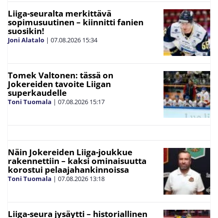
Liiga-seuralta merkittävä
sopimusuutinen – kiinnitti fanien
suosikin!
Joni Alatalo
|
07.08.2026
15:34
Tomek Valtonen: tässä on
Jokereiden tavoite Liigan
superkaudelle
Toni Tuomala
|
07.08.2026
15:17
Näin Jokereiden Liiga-joukkue
rakennettiin – kaksi ominaisuutta
korostui pelaajahankinnoissa
Toni Tuomala
|
07.08.2026
13:18
Liiga-seura jysäytti – historiallinen