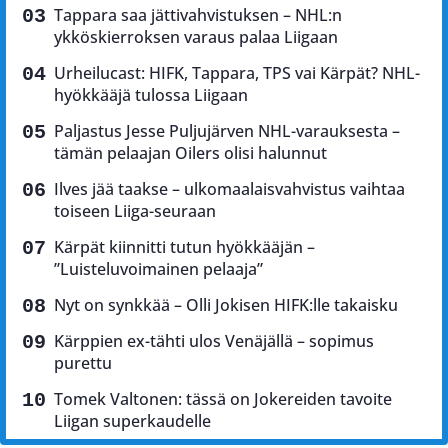
Tappara saa jättivahvistuksen – NHL:n
ykköskierroksen varaus palaa Liigaan
Urheilucast: HIFK, Tappara, TPS vai Kärpät? NHL-
hyökkääjä tulossa Liigaan
Paljastus Jesse Puljujärven NHL-varauksesta –
tämän pelaajan Oilers olisi halunnut
Ilves jää taakse – ulkomaalaisvahvistus vaihtaa
toiseen Liiga-seuraan
Kärpät kiinnitti tutun hyökkääjän –
”Luisteluvoimainen pelaaja”
Nyt on synkkää – Olli Jokisen HIFK:lle takaisku
Kärppien ex-tähti ulos Venäjällä – sopimus
purettu
Tomek Valtonen: tässä on Jokereiden tavoite
Liigan superkaudelle