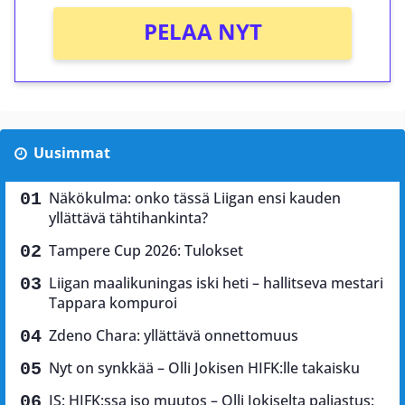
PELAA NYT
Uusimmat
Näkökulma: onko tässä Liigan ensi kauden
yllättävä tähtihankinta?
Tampere Cup 2026: Tulokset
Liigan maalikuningas iski heti – hallitseva mestari
Tappara kompuroi
Zdeno Chara: yllättävä onnettomuus
Nyt on synkkää – Olli Jokisen HIFK:lle takaisku
IS: HIFK:ssa iso muutos – Olli Jokiselta paljastus: