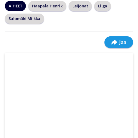
AIHEET
Haapala Henrik
Leijonat
Liiga
Salomäki Miikka
Jaa
1€ = 10€ arvosta
ilmaiskierroksia ilman
kierrätystä!
Talleta 1€
Saat heti 50 ilmaiskierrosta Tuohi 1000 -
peliin (arvo 0,20€ per kierros)!
Ei kierrätysvaatimusta!