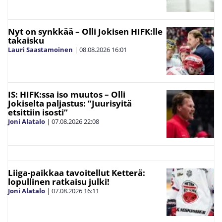
Nyt on synkkää – Olli Jokisen HIFK:lle
takaisku
Lauri Saastamoinen
|
08.08.2026
16:01
IS: HIFK:ssa iso muutos – Olli
Jokiselta paljastus: ”Juurisyitä
etsittiin isosti”
Joni Alatalo
|
07.08.2026
22:08
Liiga-paikkaa tavoitellut Ketterä:
lopullinen ratkaisu julki!
Joni Alatalo
|
07.08.2026
16:11