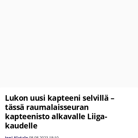
Lukon uusi kapteeni selvillä –
tässä raumalaisseuran
kapteenisto alkavalle Liiga-
kaudelle
Joni Alatalo
08.08.2023
18:10