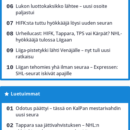
Lukon luottokaksikko lähtee – uusi osoite
paljastui
HIFK:sta tuttu hyökkääjä löysi uuden seuran
Urheilucast: HIFK, Tappara, TPS vai Kärpät? NHL-
hyökkääjä tulossa Liigaan
Liiga-pistetykki lähti Venäjälle – nyt tuli uusi
ratkaisu
Liigan tehomies yhä ilman seuraa – Expressen:
SHL-seurat iskivät apajille
Luetuimmat
Odotus päättyi – tässä on KalPan mestarivahdin
uusi seura
Tappara saa jättivahvistuksen – NHL:n