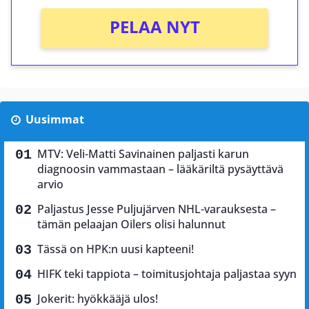
PELAA NYT
Uusimmat
MTV: Veli-Matti Savinainen paljasti karun
diagnoosin vammastaan – lääkäriltä pysäyttävä
arvio
Paljastus Jesse Puljujärven NHL-varauksesta –
tämän pelaajan Oilers olisi halunnut
Tässä on HPK:n uusi kapteeni!
HIFK teki tappiota – toimitusjohtaja paljastaa syyn
Jokerit: hyökkääjä ulos!