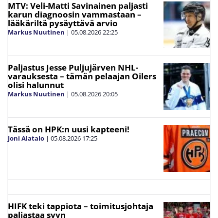
MTV: Veli-Matti Savinainen paljasti
karun diagnoosin vammastaan –
lääkäriltä pysäyttävä arvio
Markus Nuutinen
|
05.08.2026
22:25
Paljastus Jesse Puljujärven NHL-
varauksesta – tämän pelaajan Oilers
olisi halunnut
Markus Nuutinen
|
05.08.2026
20:05
Tässä on HPK:n uusi kapteeni!
Joni Alatalo
|
05.08.2026
17:25
HIFK teki tappiota – toimitusjohtaja
paljastaa syyn