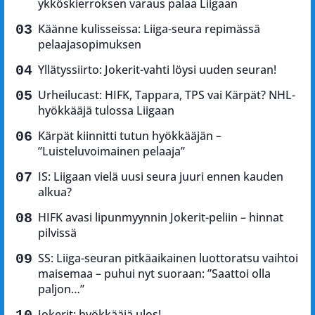
ykköskierroksen varaus palaa Liigaan
Käänne kulisseissa: Liiga-seura repimässä
pelaajasopimuksen
Yllätyssiirto: Jokerit-vahti löysi uuden seuran!
Urheilucast: HIFK, Tappara, TPS vai Kärpät? NHL-
hyökkääjä tulossa Liigaan
Kärpät kiinnitti tutun hyökkääjän –
”Luisteluvoimainen pelaaja”
IS: Liigaan vielä uusi seura juuri ennen kauden
alkua?
HIFK avasi lipunmyynnin Jokerit-peliin – hinnat
pilvissä
SS: Liiga-seuran pitkäaikainen luottoratsu vaihtoi
maisemaa – puhui nyt suoraan: ”Saattoi olla
paljon…”
Jokerit: hyökkääjä ulos!