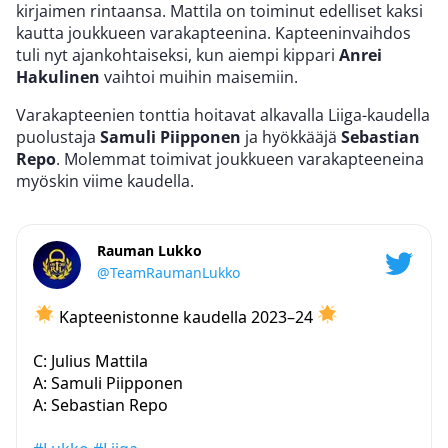
kirjaimen rintaansa. Mattila on toiminut edelliset kaksi
kautta joukkueen varakapteenina. Kapteeninvaihdos
tuli nyt ajankohtaiseksi, kun aiempi kippari
Anrei
Hakulinen
vaihtoi muihin maisemiin.
Varakapteenien tonttia hoitavat alkavalla Liiga-kaudella
puolustaja
Samuli Piipponen
ja hyökkääjä
Sebastian
Repo
. Molemmat toimivat joukkueen varakapteeneina
myöskin viime kaudella.
Rauman Lukko
@TeamRaumanLukko
Kapteenistonne kaudella 2023–24
C: Julius Mattila
A: Samuli Piipponen
A: Sebastian Repo