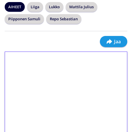
AIHEET
Liiga
Lukko
Mattila Julius
Piipponen Samuli
Repo Sebastian
Jaa
1€ = 10€ arvosta
ilmaiskierroksia ilman
kierrätystä!
Talleta 1€
Saat heti 50 ilmaiskierrosta Tuohi 1000 -
peliin (arvo 0,20€ per kierros)!
Ei kierrätysvaatimusta!