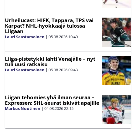
Urheilucast: HIFK, Tappara, TPS vai
Kärpät? NHL-hyökkääjä tulossa
Liigaan
Lauri Saastamoinen
|
05.08.2026
10:40
Liiga-pistetykki lähti Venäjälle – nyt
tuli uusi ratkaisu
Lauri Saastamoinen
|
05.08.2026
09:43
Liigan tehomies yhä ilman seuraa –
Expressen: SHL-seurat iskivät apajille
Markus Nuutinen
|
04.08.2026
22:15