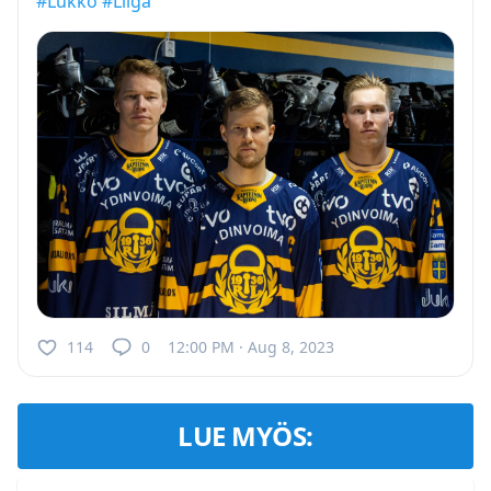
#Lukko
#Liiga
114
0
12:00 PM · Aug 8, 2023
LUE MYÖS: