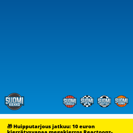
🎁 Huipputarjous jatkuu: 10 euron
kierrätysvapaa megakierros Reactoonz-