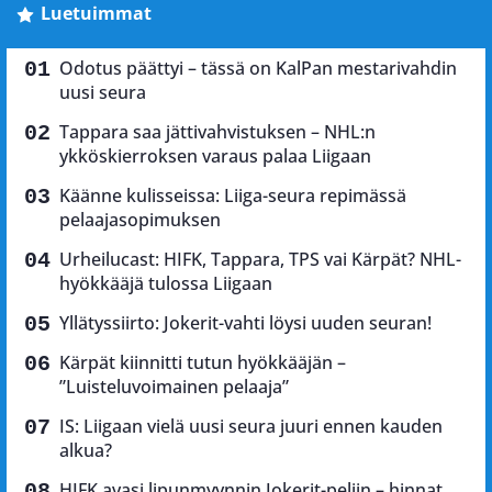
Luetuimmat
Odotus päättyi – tässä on KalPan mestarivahdin
uusi seura
Tappara saa jättivahvistuksen – NHL:n
ykköskierroksen varaus palaa Liigaan
Käänne kulisseissa: Liiga-seura repimässä
pelaajasopimuksen
Urheilucast: HIFK, Tappara, TPS vai Kärpät? NHL-
hyökkääjä tulossa Liigaan
Yllätyssiirto: Jokerit-vahti löysi uuden seuran!
Kärpät kiinnitti tutun hyökkääjän –
”Luisteluvoimainen pelaaja”
IS: Liigaan vielä uusi seura juuri ennen kauden
alkua?
HIFK avasi lipunmyynnin Jokerit-peliin – hinnat