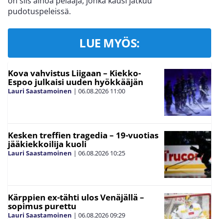
on siis ainoa pelaaja, jonka kausi jatkuu
pudotuspeleissä.
LUE MYÖS:
Kova vahvistus Liigaan – Kiekko-
Espoo julkaisi uuden hyökkääjän
Lauri Saastamoinen
|
06.08.2026
11:00
Kesken treffien tragedia – 19-vuotias
jääkiekkoilija kuoli
Lauri Saastamoinen
|
06.08.2026
10:25
Kärppien ex-tähti ulos Venäjällä –
sopimus purettu
Lauri Saastamoinen
|
06.08.2026
09:29