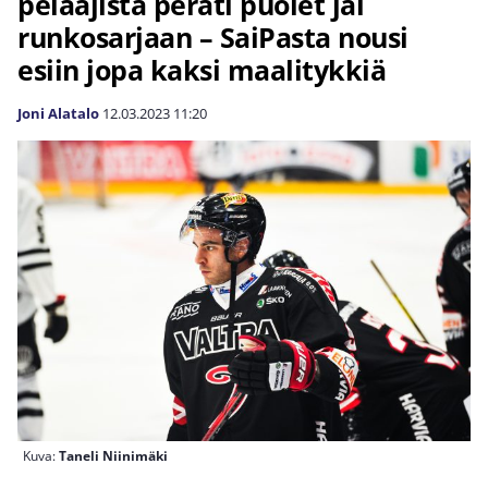
pelaajista peräti puolet jäi
runkosarjaan – SaiPasta nousi
esiin jopa kaksi maalitykkiä
Joni Alatalo
12.03.2023
11:20
Kuva:
Taneli Niinimäki