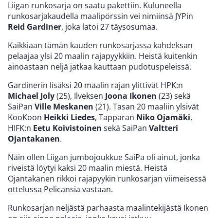
Liigan runkosarja on saatu pakettiin. Kuluneella
runkosarjakaudella maalipörssin vei nimiinsä JYPin
Reid Gardiner
, joka latoi 27 täysosumaa.
Kaikkiaan tämän kauden runkosarjassa kahdeksan
pelaajaa ylsi 20 maalin rajapyykkiin. Heistä kuitenkin
ainoastaan neljä jatkaa kauttaan pudotuspeleissä.
Gardinerin lisäksi 20 maalin rajan ylittivät HPK:n
Michael Joly
(25), Ilveksen
Joona Ikonen
(23) sekä
SaiPan
Ville Meskanen
(21). Tasan 20 maaliin ylsivät
KooKoon
Heikki Liedes
, Tapparan
Niko Ojamäki
,
HIFK:n
Eetu Koivistoinen
sekä SaiPan
Valtteri
Ojantakanen
.
Näin ollen Liigan jumbojoukkue SaiPa oli ainut, jonka
riveistä löytyi kaksi 20 maalin miestä. Heistä
Ojantakanen rikkoi rajapyykin runkosarjan viimeisessä
ottelussa Pelicansia vastaan.
Runkosarjan neljästä parhaasta maalintekijästä Ikonen