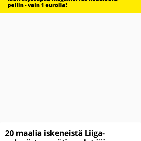
peliin - vain 1 eurolla!
20 maalia iskeneistä Liiga-