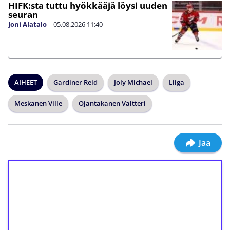
HIFK:sta tuttu hyökkääjä löysi uuden
seuran
Joni Alatalo
|
05.08.2026
11:40
AIHEET
Gardiner Reid
Joly Michael
Liiga
Meskanen Ville
Ojantakanen Valtteri
Jaa
1€ = 10€ arvosta
ilmaiskierroksia ilman
kierrätystä!