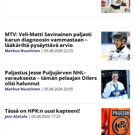
MTV: Veli-Matti Savinainen paljasti
karun diagnoosin vammastaan –
lääkäriltä pysäyttävä arvio
Markus Nuutinen
|
05.08.2026
22:25
Paljastus Jesse Puljujärven NHL-
varauksesta – tämän pelaajan Oilers
olisi halunnut
Markus Nuutinen
|
05.08.2026
20:05
Tässä on HPK:n uusi kapteeni!
Joni Alatalo
|
05.08.2026
17:25