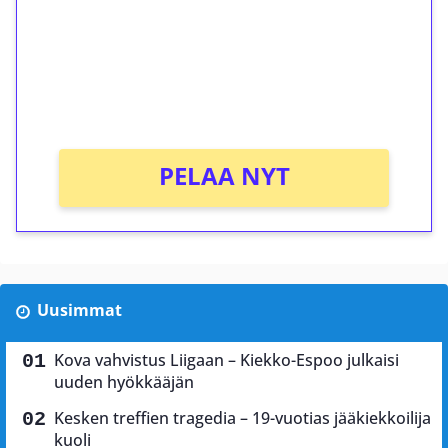
Talleta 1€
Saat heti 50 ilmaiskierrosta Tuohi 1000 -
peliin (arvo 0,20€ per kierros)!
Ei kierrätysvaatimusta!
PELAA NYT
Uusimmat
Kova vahvistus Liigaan – Kiekko-Espoo julkaisi
uuden hyökkääjän
Kesken treffien tragedia – 19-vuotias jääkiekkoilija
kuoli