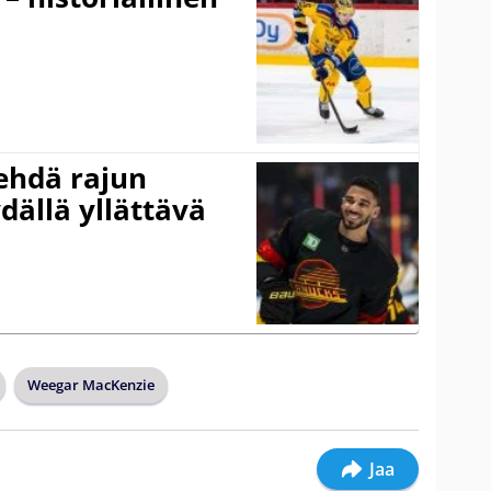
ehdä rajun
dällä yllättävä
Weegar MacKenzie
Jaa