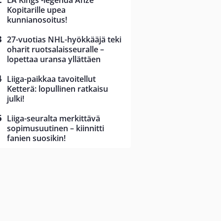
LA Kings -legenda Anze
Kopitarille upea
kunnianosoitus!
27-vuotias NHL-hyökkääjä teki
oharit ruotsalaisseuralle –
lopettaa uransa yllättäen
Liiga-paikkaa tavoitellut
Ketterä: lopullinen ratkaisu
julki!
Liiga-seuralta merkittävä
sopimusuutinen – kiinnitti
fanien suosikin!