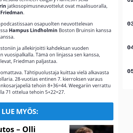
rin
jatkosopimusneuvottelut ovat maalisuoralla,
e Friedman
.
-podcastissaan osapuolten neuvottelevan
jassa
Hampus Lindholmin
Boston Bruinsin kanssa
kanssa.
stoniin ja allekirjoitti kahdeksan vuoden
n vuosipalkalla. Tämä on linjassa sen kanssa,
evat, Friedman paljastaa.
omattava. Tähtipuolustaja kuittaa vielä alkavasta
llaria. 28-vuotias entinen 7. kierroksen varaus
runkosarjapeliä tehoin 8+36=44. Weegariin verrattu
lla 71 ottelua tehoin 5+22=27.
LUE MYÖS:
tos – Olli