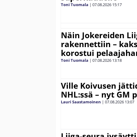
Toni Tuomala
|
07.08.2026
15:17
Näin Jokereiden Li
rakennettiin – kak
korostui pelaajaha
Toni Tuomala
|
07.08.2026
13:18
Ville Koivusen jätt
NHL:ssä – nyt GM p
Lauri Saastamoinen
|
07.08.2026
13:07
Liiga-seura jysäytti