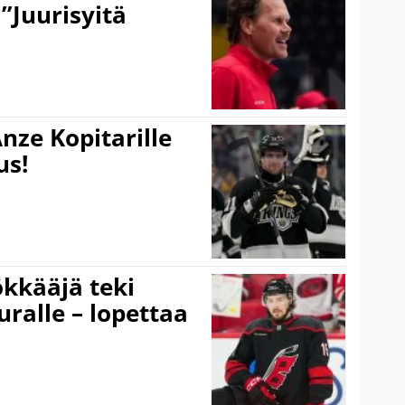
 ”Juurisyitä
nze Kopitarille
us!
kkääjä teki
uralle – lopettaa