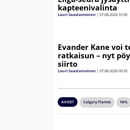
kapteenivalinta
Lauri Saastamoinen
|
07.08.2026
10:30
Evander Kane voi t
ratkaisun – nyt pöy
siirto
Lauri Saastamoinen
|
07.08.2026
09:35
AIHEET
Calgary Flames
NHL