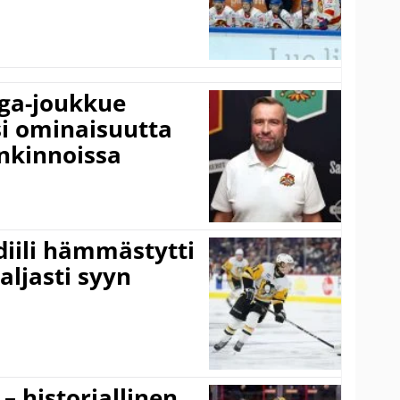
iga-joukkue
si ominaisuutta
nkinnoissa
idiili hämmästytti
aljasti syyn
 – historiallinen