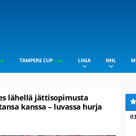
TAMPERE CUP
LIIGA
NHL
M
7.8.
7.-8.8.
s lähellä jättisopimusta
ansa kanssa – luvassa hurja