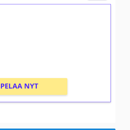
ilmaiskierroksia ilman
osta Tuohi 1000 -peliin (arvo 0,20€ per
PELAA NYT