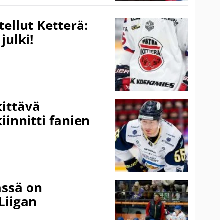
tellut Ketterä:
julki!
kittävä
innitti fanien
ässä on
Liigan