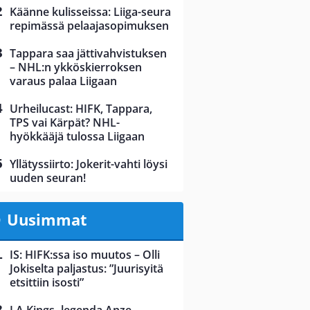
Käänne kulisseissa: Liiga-seura
repimässä pelaajasopimuksen
Tappara saa jättivahvistuksen
– NHL:n ykköskierroksen
varaus palaa Liigaan
Urheilucast: HIFK, Tappara,
TPS vai Kärpät? NHL-
hyökkääjä tulossa Liigaan
Yllätyssiirto: Jokerit-vahti löysi
uuden seuran!
Uusimmat
IS: HIFK:ssa iso muutos – Olli
Jokiselta paljastus: ”Juurisyitä
etsittiin isosti”