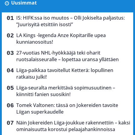
Uusimmat
IS: HIFK:ssa iso muutos – Olli Jokiselta paljastus:
”Juurisyitä etsittiin isosti”
LA Kings -legenda Anze Kopitarille upea
kunnianosoitus!
27-vuotias NHL-hyökkääjä teki oharit
ruotsalaisseuralle – lopettaa uransa yllättäen
Liiga-paikkaa tavoitellut Ketterä: lopullinen
ratkaisu julki!
Liiga-seuralta merkittävä sopimusuutinen –
kiinnitti fanien suosikin!
Tomek Valtonen: tässä on Jokereiden tavoite
Liigan superkaudelle
Näin Jokereiden Liiga-joukkue rakennettiin – kaksi
ominaisuutta korostui pelaajahankinnoissa