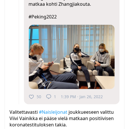
matkaa kohti Zhangjiakouta.
#Peking2022
50
1
1:39 PM · Jan 26, 2022
Valitettavasti
#Naisleijonat
joukkueeseen valittu
Viivi Vainikka ei pääse vielä matkaan positiivisen
koronatestituloksen takia.