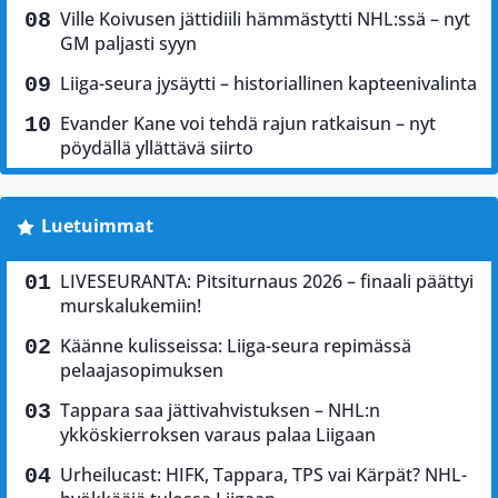
Ville Koivusen jättidiili hämmästytti NHL:ssä – nyt
GM paljasti syyn
Liiga-seura jysäytti – historiallinen kapteenivalinta
Evander Kane voi tehdä rajun ratkaisun – nyt
pöydällä yllättävä siirto
Luetuimmat
LIVESEURANTA: Pitsiturnaus 2026 – finaali päättyi
murskalukemiin!
Käänne kulisseissa: Liiga-seura repimässä
pelaajasopimuksen
Tappara saa jättivahvistuksen – NHL:n
ykköskierroksen varaus palaa Liigaan
Urheilucast: HIFK, Tappara, TPS vai Kärpät? NHL-