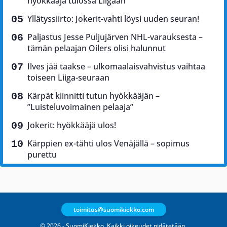
hyökkääjä tulossa Liigaan
Yllätyssiirto: Jokerit-vahti löysi uuden seuran!
Paljastus Jesse Puljujärven NHL-varauksesta –
tämän pelaajan Oilers olisi halunnut
Ilves jää taakse – ulkomaalaisvahvistus vaihtaa
toiseen Liiga-seuraan
Kärpät kiinnitti tutun hyökkääjän –
”Luisteluvoimainen pelaaja”
Jokerit: hyökkääjä ulos!
Kärppien ex-tähti ulos Venäjällä – sopimus
purettu
toimitus@suomikiekko.com
© 2026 - SuomiKiekko. Kaikki oikeudet pidätetään.