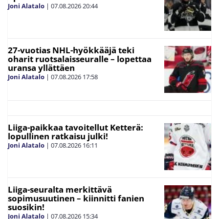
Joni Alatalo
|
07.08.2026
20:44
27-vuotias NHL-hyökkääjä teki
oharit ruotsalaisseuralle – lopettaa
uransa yllättäen
Joni Alatalo
|
07.08.2026
17:58
Liiga-paikkaa tavoitellut Ketterä:
lopullinen ratkaisu julki!
Joni Alatalo
|
07.08.2026
16:11
Liiga-seuralta merkittävä
sopimusuutinen – kiinnitti fanien
suosikin!
Joni Alatalo
|
07.08.2026
15:34