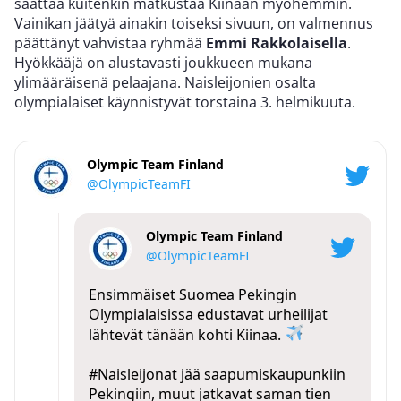
saattaa kuitenkin matkustaa Kiinaan myöhemmin.
Vainikan jäätyä ainakin toiseksi sivuun, on valmennus
päättänyt vahvistaa ryhmää
Emmi Rakkolaisella
.
Hyökkääjä on alustavasti joukkueen mukana
ylimääräisenä pelaajana. Naisleijonien osalta
olympialaiset käynnistyvät torstaina 3. helmikuuta.
Olympic Team Finland
@OlympicTeamFI
Olympic Team Finland
@OlympicTeamFI
Ensimmäiset Suomea Pekingin
Olympialaisissa edustavat urheilijat
lähtevät tänään kohti Kiinaa.
#Naisleijonat
jää saapumiskaupunkiin
Pekingiin, muut jatkavat saman tien