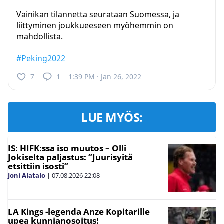
Vainikan tilannetta seurataan Suomessa, ja
liittyminen joukkueeseen myöhemmin on
mahdollista.
#Peking2022
7
1
1:39 PM · Jan 26, 2022
LUE MYÖS:
IS: HIFK:ssa iso muutos – Olli
Jokiselta paljastus: ”Juurisyitä
etsittiin isosti”
Joni Alatalo
|
07.08.2026
22:08
LA Kings -legenda Anze Kopitarille
upea kunnianosoitus!