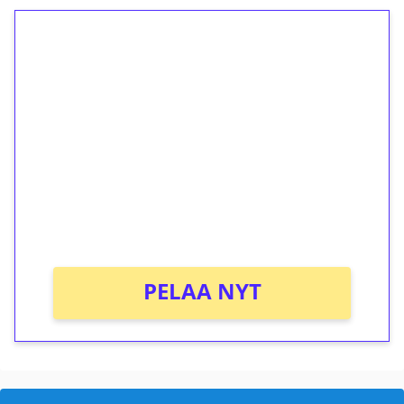
1€ = 10€ arvosta
ilmaiskierroksia ilman
kierrätystä!
Talleta 1€
Saat heti 50 ilmaiskierrosta Tuohi 1000 -
peliin (arvo 0,20€ per kierros)!
Ei kierrätysvaatimusta!
PELAA NYT