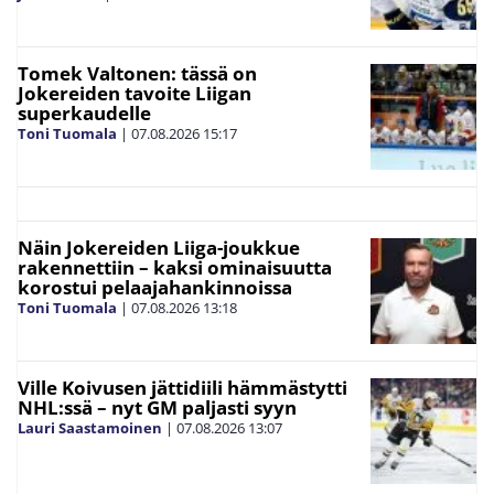
Tomek Valtonen: tässä on
Jokereiden tavoite Liigan
superkaudelle
Toni Tuomala
|
07.08.2026
15:17
Näin Jokereiden Liiga-joukkue
rakennettiin – kaksi ominaisuutta
korostui pelaajahankinnoissa
Toni Tuomala
|
07.08.2026
13:18
Ville Koivusen jättidiili hämmästytti
NHL:ssä – nyt GM paljasti syyn
Lauri Saastamoinen
|
07.08.2026
13:07