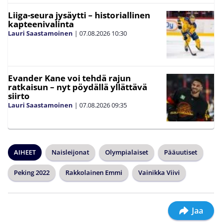
Liiga-seura jysäytti – historiallinen
kapteenivalinta
Lauri Saastamoinen
|
07.08.2026
10:30
Evander Kane voi tehdä rajun
ratkaisun – nyt pöydällä yllättävä
siirto
Lauri Saastamoinen
|
07.08.2026
09:35
AIHEET
Naisleijonat
Olympialaiset
Pääuutiset
Peking 2022
Rakkolainen Emmi
Vainikka Viivi
Jaa