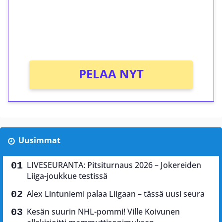
Saat heti 50 ilmaiskierrosta Tuohi 1000 -
peliin (arvo 0,20€ per kierros)!
Ei kierrätysvaatimusta!
PELAA NYT
Uusimmat
LIVESEURANTA: Pitsiturnaus 2026 – Jokereiden
Liiga-joukkue testissä
Alex Lintuniemi palaa Liigaan – tässä uusi seura
Kesän suurin NHL-pommi! Ville Koivunen