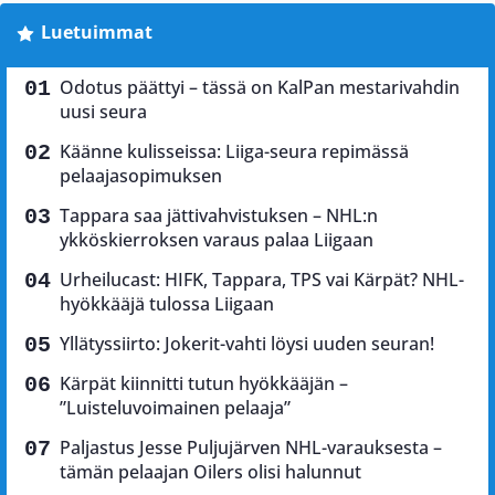
Luetuimmat
Odotus päättyi – tässä on KalPan mestarivahdin
uusi seura
Käänne kulisseissa: Liiga-seura repimässä
pelaajasopimuksen
Tappara saa jättivahvistuksen – NHL:n
ykköskierroksen varaus palaa Liigaan
Urheilucast: HIFK, Tappara, TPS vai Kärpät? NHL-
hyökkääjä tulossa Liigaan
Yllätyssiirto: Jokerit-vahti löysi uuden seuran!
Kärpät kiinnitti tutun hyökkääjän –
”Luisteluvoimainen pelaaja”
Paljastus Jesse Puljujärven NHL-varauksesta –
tämän pelaajan Oilers olisi halunnut