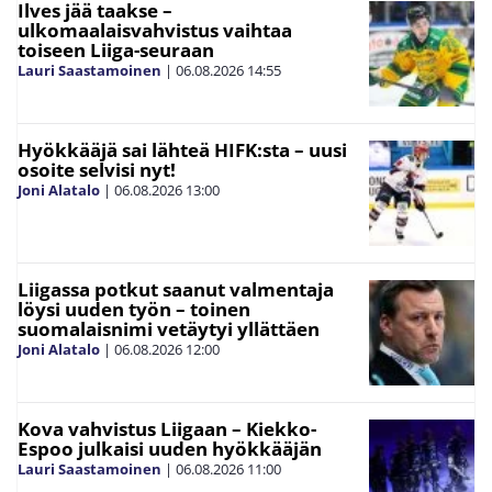
Ilves jää taakse –
ulkomaalaisvahvistus vaihtaa
toiseen Liiga-seuraan
Lauri Saastamoinen
|
06.08.2026
14:55
Hyökkääjä sai lähteä HIFK:sta – uusi
osoite selvisi nyt!
Joni Alatalo
|
06.08.2026
13:00
Liigassa potkut saanut valmentaja
löysi uuden työn – toinen
suomalaisnimi vetäytyi yllättäen
Joni Alatalo
|
06.08.2026
12:00
Kova vahvistus Liigaan – Kiekko-
Espoo julkaisi uuden hyökkääjän
Lauri Saastamoinen
|
06.08.2026
11:00