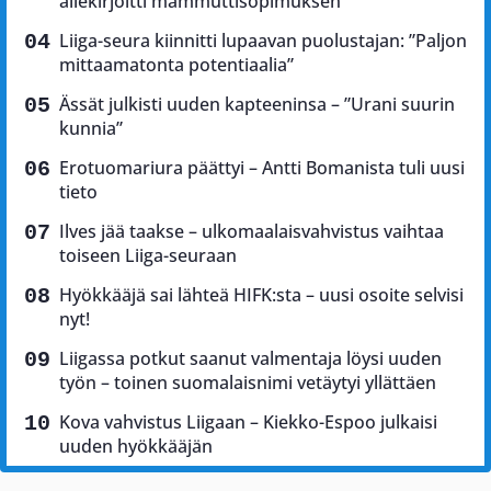
allekirjoitti mammuttisopimuksen
Liiga-seura kiinnitti lupaavan puolustajan: ”Paljon
mittaamatonta potentiaalia”
Ässät julkisti uuden kapteeninsa – ”Urani suurin
kunnia”
Erotuomariura päättyi – Antti Bomanista tuli uusi
tieto
Ilves jää taakse – ulkomaalaisvahvistus vaihtaa
toiseen Liiga-seuraan
Hyökkääjä sai lähteä HIFK:sta – uusi osoite selvisi
nyt!
Liigassa potkut saanut valmentaja löysi uuden
työn – toinen suomalaisnimi vetäytyi yllättäen
Kova vahvistus Liigaan – Kiekko-Espoo julkaisi
uuden hyökkääjän