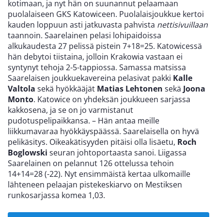
kotimaan, ja nyt hän on suunannut pelaamaan
puolalaiseen GKS Katowiceen. Puolalaisjoukkue kertoi
kauden loppuun asti jatkuvasta pahvista
nettisivuillaan
taannoin. Saarelainen pelasi lohipaidoissa
alkukaudesta 27 pelissä pistein 7+18=25. Katowicessä
hän debytoi tiistaina, jolloin Krakowia vastaan ei
syntynyt tehoja 2-5-tappiossa. Samassa matsissa
Saarelaisen joukkuekavereina pelasivat pakki
Kalle
Valtola
sekä hyökkääjät
Matias Lehtonen
sekä
Joona
Monto
. Katowice on yhdeksän joukkueen sarjassa
kakkosena, ja se on jo varmistanut
pudotuspelipaikkansa. – Hän antaa meille
liikkumavaraa hyökkäyspäässä. Saarelaisella on hyvä
pelikäsitys. Oikeakätisyyden pitäisi olla lisäetu,
Roch
Boglowski
seuran johtoportaasta sanoi. Liigassa
Saarelainen on pelannut 126 ottelussa tehoin
14+14=28 (-22). Nyt ensimmäistä kertaa ulkomaille
lähteneen pelaajan pistekeskiarvo on Mestiksen
runkosarjassa komea 1,03.