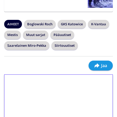
AIHEET
Boglowski Roch
GKS Katowice
K-Vantaa
Mestis
Muut sarjat
Pääuutiset
Saarelainen Miro-Pekka
Siirtouutiset
Jaa
1€ = 10€ arvosta
ilmaiskierroksia ilman
kierrätystä!
Talleta 1€