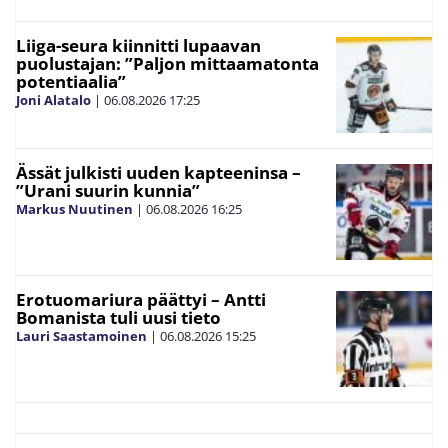
Liiga-seura kiinnitti lupaavan
puolustajan: ”Paljon mittaamatonta
potentiaalia”
Joni Alatalo
|
06.08.2026
17:25
Ässät julkisti uuden kapteeninsa –
”Urani suurin kunnia”
Markus Nuutinen
|
06.08.2026
16:25
Erotuomariura päättyi – Antti
Bomanista tuli uusi tieto
Lauri Saastamoinen
|
06.08.2026
15:25