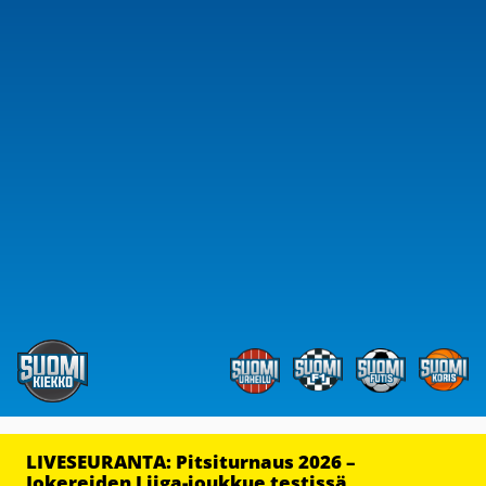
LIVESEURANTA: Pitsiturnaus 2026 –
Jokereiden Liiga-joukkue testissä