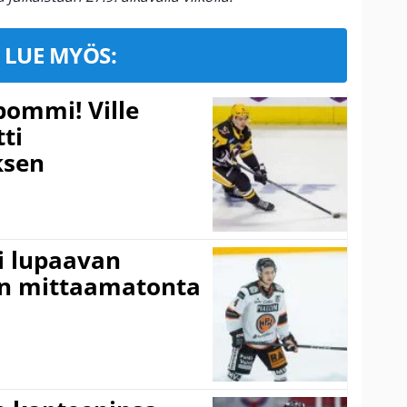
LUE MYÖS:
pommi! Ville
tti
sen
ti lupaavan
on mittaamatonta