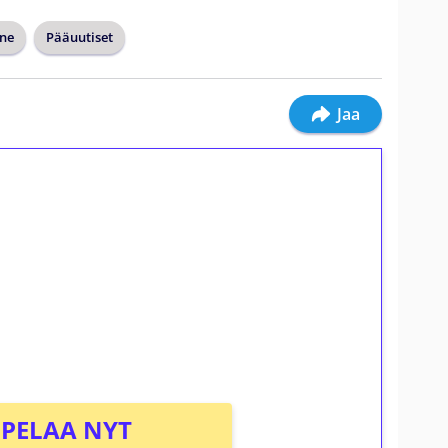
ne
Pääuutiset
Jaa
ilmaiskierroksia ilman
osta Tuohi 1000 -peliin (arvo 0,20€ per
PELAA NYT