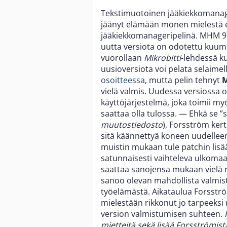
Tekstimuotoinen jääkiekkomanag
jäänyt elämään monen mielestä e
jääkiekkomanageripelinä. MHM 97
uutta versiota on odotettu kuumeis
vuorollaan
Mikrobitti
-lehdessä ku
uusioversiota voi pelata selaimel
osoitteessa
, mutta pelin tehnyt
M
vielä valmis. Uudessa versiossa on
käyttöjärjestelmä, joka toimii my
saattaa olla tulossa. — Ehkä se ”
muutostiedosto
), Forsström kert
sitä käännettyä koneen uudelleen
muistin mukaan tule patchin lis
satunnaisesti vaihteleva ulkomaa
saattaa sanojensa mukaan vielä r
sanoo olevan mahdollista valmis
työelämästä. Aikataulua Forsströ
mielestään rikkonut jo tarpeeks
version valmistumisen suhteen.
mietteitä sekä lisää Forsströmistä 