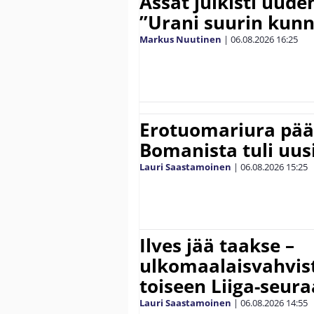
Ässät julkisti uude
”Urani suurin kunn
Markus Nuutinen
|
06.08.2026
16:25
Erotuomariura päät
Bomanista tuli uusi
Lauri Saastamoinen
|
06.08.2026
15:25
Ilves jää taakse –
ulkomaalaisvahvis
toiseen Liiga-seur
Lauri Saastamoinen
|
06.08.2026
14:55