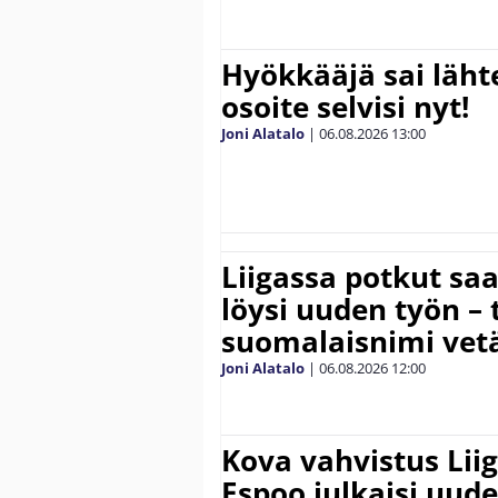
Hyökkääjä sai lähte
osoite selvisi nyt!
Joni Alatalo
|
06.08.2026
13:00
Liigassa potkut sa
löysi uuden työn – 
suomalaisnimi vetä
Joni Alatalo
|
06.08.2026
12:00
Kova vahvistus Lii
Espoo julkaisi uud