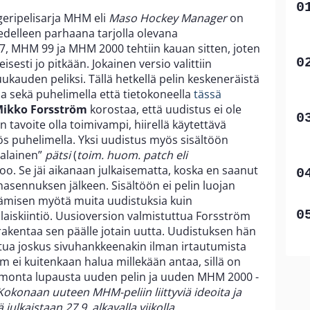
eripelisarja MHM eli
Maso Hockey Manager
on
delleen parhaana tarjolla olevana
, MHM 99 ja MHM 2000 tehtiin kauan sitten, joten
esti jo pitkään. Jokainen versio valittiin
ukauden peliksi. Tällä hetkellä pelin keskeneräistä
la sekä puhelimella että tietokoneella
tässä
ikko Forsström
korostaa, että uudistus ei ole
 tavoite olla toimivampi, hiirellä käytettävä
ös puhelimella. Yksi uudistus myös sisältöön
salainen”
pätsi
(
toim. huom. patch eli
oo. Se jäi aikanaan julkaisematta, koska en saanut
asennuksen jälkeen. Sisältöön ei pelin luojan
äämisen myötä muita uudistuksia kuin
laiskiintiö. Uusioversion valmistuttua Forsström
akentaa sen päälle jotain uutta. Uudistuksen hän
tua joskus sivuhankkeenakin ilman irtautumista
m ei kuitenkaan halua millekään antaa, sillä on
i monta lupausta uuden pelin ja uuden MHM 2000 -
Kokonaan uuteen MHM-peliin liittyviä ideoita ja
julkaistaan 27.9. alkavalla viikolla.