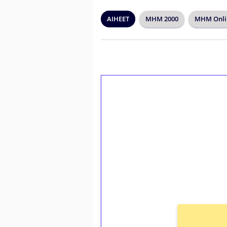
AIHEET
MHM 2000
MHM Onli
1€ = 10€ arvosta 
kierrätystä!
Talleta 1€
Saat heti 50 ilmaiskierr
kierros)!
Ei kierrätysvaatimusta!