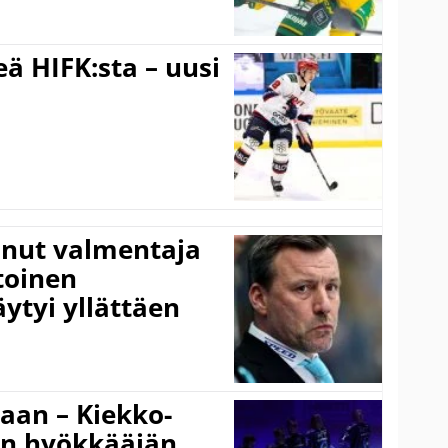
ä HIFK:sta – uusi
anut valmentaja
toinen
ytyi yllättäen
gaan – Kiekko-
en hyökkääjän