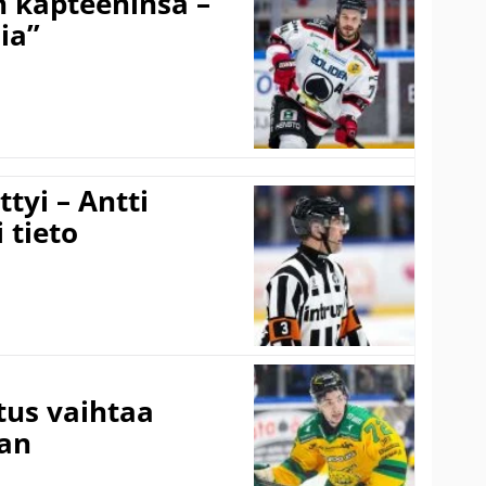
n kapteeninsa –
ia”
tyi – Antti
 tieto
tus vaihtaa
aan