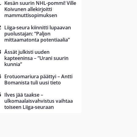
Kesän suurin NHL-pommi! Ville
Koivunen allekirjoitti
mammuttisopimuksen
Liiga-seura kiinnitti lupaavan
puolustajan: ”Paljon
mittaamatonta potentiaalia”
Ässät julkisti uuden
kapteeninsa – ”Urani suurin
kunnia”
Erotuomariura päättyi – Antti
Bomanista tuli uusi tieto
Ilves jää taakse –
ulkomaalaisvahvistus vaihtaa
toiseen Liiga-seuraan