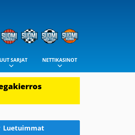
UUT SARJAT
NETTIKASINOT
egakierros
Luetuimmat