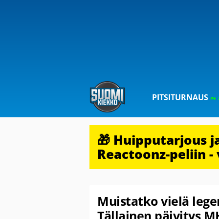
PITSITURNAUS
PE 
🎁 Huipputarjous 
Reactoonz-peliin - 
Muistatko vielä leg
Tällainen päivitys 