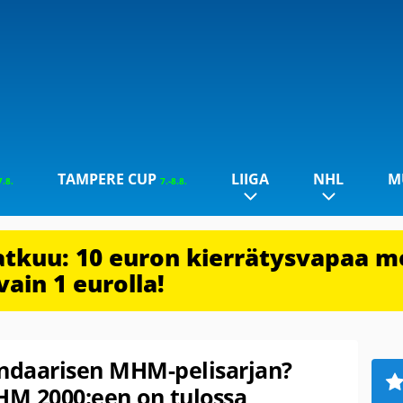
TAMPERE CUP
LIIGA
NHL
M
7.8.
7.-8.8.
jatkuu: 10 euron kierrätysvapaa m
vain 1 eurolla!
endaarisen MHM-pelisarjan?
MHM 2000:een on tulossa