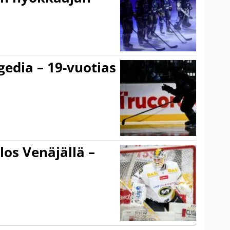
gedia – 19-vuotias
los Venäjällä –