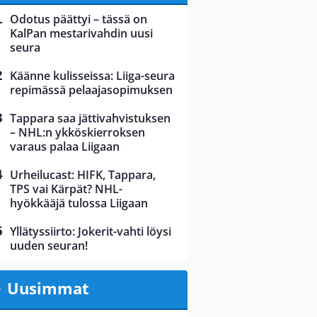
Odotus päättyi – tässä on
KalPan mestarivahdin uusi
seura
Käänne kulisseissa: Liiga-seura
repimässä pelaajasopimuksen
Tappara saa jättivahvistuksen
– NHL:n ykköskierroksen
varaus palaa Liigaan
Urheilucast: HIFK, Tappara,
TPS vai Kärpät? NHL-
hyökkääjä tulossa Liigaan
Yllätyssiirto: Jokerit-vahti löysi
uuden seuran!
Uusimmat