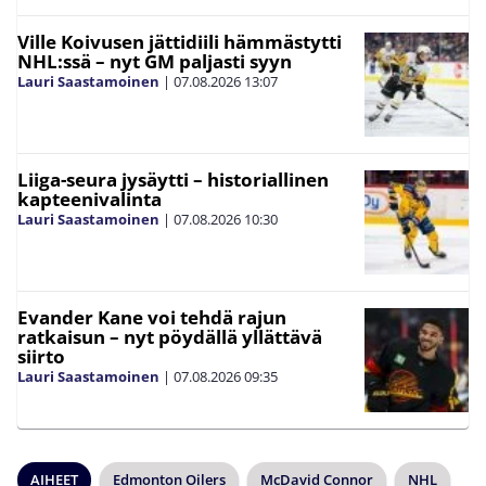
Ville Koivusen jättidiili hämmästytti
NHL:ssä – nyt GM paljasti syyn
Lauri Saastamoinen
|
07.08.2026
13:07
Liiga-seura jysäytti – historiallinen
kapteenivalinta
Lauri Saastamoinen
|
07.08.2026
10:30
Evander Kane voi tehdä rajun
ratkaisun – nyt pöydällä yllättävä
siirto
Lauri Saastamoinen
|
07.08.2026
09:35
AIHEET
Edmonton Oilers
McDavid Connor
NHL