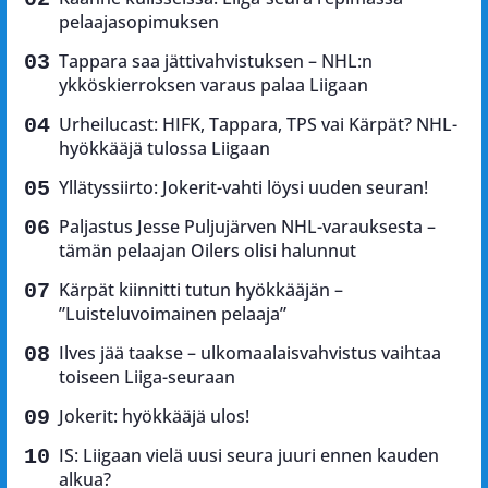
pelaajasopimuksen
Tappara saa jättivahvistuksen – NHL:n
ykköskierroksen varaus palaa Liigaan
Urheilucast: HIFK, Tappara, TPS vai Kärpät? NHL-
hyökkääjä tulossa Liigaan
Yllätyssiirto: Jokerit-vahti löysi uuden seuran!
Paljastus Jesse Puljujärven NHL-varauksesta –
tämän pelaajan Oilers olisi halunnut
Kärpät kiinnitti tutun hyökkääjän –
”Luisteluvoimainen pelaaja”
Ilves jää taakse – ulkomaalaisvahvistus vaihtaa
toiseen Liiga-seuraan
Jokerit: hyökkääjä ulos!
IS: Liigaan vielä uusi seura juuri ennen kauden
alkua?