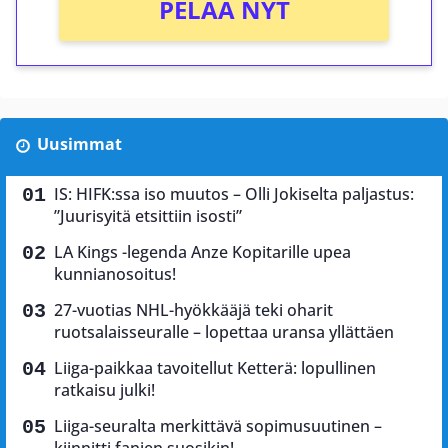
PELAA NYT
Uusimmat
IS: HIFK:ssa iso muutos – Olli Jokiselta paljastus:
”Juurisyitä etsittiin isosti”
LA Kings -legenda Anze Kopitarille upea
kunnianosoitus!
27-vuotias NHL-hyökkääjä teki oharit
ruotsalaisseuralle – lopettaa uransa yllättäen
Liiga-paikkaa tavoitellut Ketterä: lopullinen
ratkaisu julki!
Liiga-seuralta merkittävä sopimusuutinen –