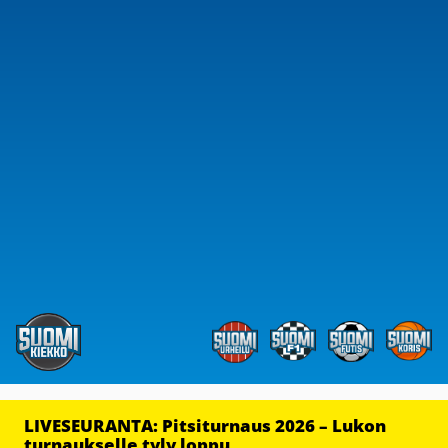
LIVESEURANTA: Pitsiturnaus 2026 – Lukon
turnaukselle tyly loppu