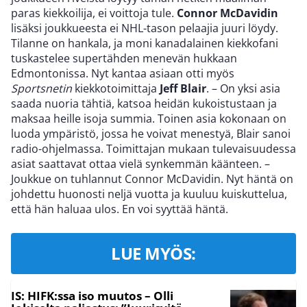
paras kiekkoilija, ei voittoja tule.
Connor McDavidin
lisäksi joukkueesta ei NHL-tason pelaajia juuri löydy.
Tilanne on hankala, ja moni kanadalainen kiekkofani
tuskastelee supertähden menevän hukkaan
Edmontonissa. Nyt kantaa asiaan otti myös
Sportsnetin
kiekkotoimittaja
Jeff Blair
. – On yksi asia
saada nuoria tähtiä, katsoa heidän kukoistustaan ja
maksaa heille isoja summia. Toinen asia kokonaan on
luoda ympäristö, jossa he voivat menestyä, Blair sanoi
radio-ohjelmassa. Toimittajan mukaan tulevaisuudessa
asiat saattavat ottaa vielä synkemmän käänteen. –
Joukkue on tuhlannut Connor McDavidin. Nyt häntä on
johdettu huonosti neljä vuotta ja kuuluu kuiskuttelua,
että hän haluaa ulos. En voi syyttää häntä.
LUE MYÖS:
IS: HIFK:ssa iso muutos – Olli