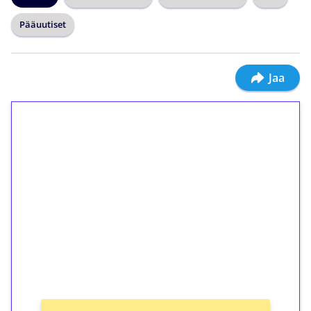
Pääuutiset
Jaa
1€ = 10€ arvosta
ilmaiskierroksia ilman
kierrätystä!
Talleta 1€
Saat heti 50 ilmaiskierrosta Tuohi 1000 -
peliin (arvo 0,20€ per kierros)!
Ei kierrätysvaatimusta!