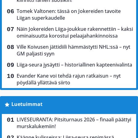
kiinnitti fanien suosikin!
Tomek Valtonen: tässä on Jokereiden tavoite
Liigan superkaudelle
Näin Jokereiden Liiga-joukkue rakennettiin – kaksi
ominaisuutta korostui pelaajahankinnoissa
Ville Koivusen jättidiili hämmästytti NHL:ssä – nyt
GM paljasti syyn
Liiga-seura jysäytti – historiallinen kapteenivalinta
Evander Kane voi tehdä rajun ratkaisun – nyt
pöydällä yllättävä siirto
Luetuimmat
LIVESEURANTA: Pitsiturnaus 2026 – finaali päättyi
murskalukemiin!
Käänne kulisseissa: Liiga-seura repimässä