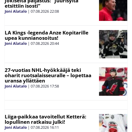
Jokiselta paljastus: ”Juurisyitä
etsittiin isosti”
Joni Alatalo
|
07.08.2026
22:08
LA Kings -legenda Anze Kopitarille
upea kunnianosoitus!
Joni Alatalo
|
07.08.2026
20:44
27-vuotias NHL-hyökkääjä teki
oharit ruotsalaisseuralle – lopettaa
uransa yllättäen
Joni Alatalo
|
07.08.2026
17:58
Liiga-paikkaa tavoitellut Ketterä:
lopullinen ratkaisu julki!
Joni Alatalo
|
07.08.2026
16:11