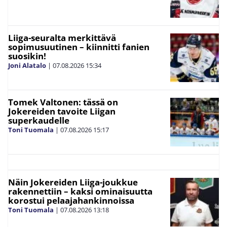
Liiga-seuralta merkittävä
sopimusuutinen – kiinnitti fanien
suosikin!
Joni Alatalo
|
07.08.2026
15:34
Tomek Valtonen: tässä on
Jokereiden tavoite Liigan
superkaudelle
Toni Tuomala
|
07.08.2026
15:17
Näin Jokereiden Liiga-joukkue
rakennettiin – kaksi ominaisuutta
korostui pelaajahankinnoissa
Toni Tuomala
|
07.08.2026
13:18