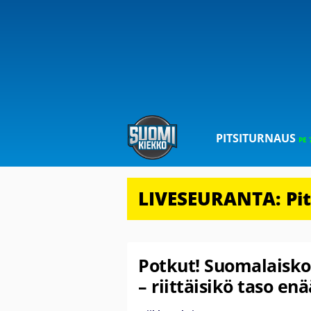
PITSITURNAUS
PE 
LIVESEURANTA: Pits
Potkut! Suomalaiskon
– riittäisikö taso en