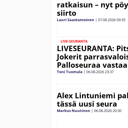
ratkaisun – nyt pöy
siirto
Lauri Saastamoinen
|
07.08.2026
09:35
LIVE-SEURANTA
LIVESEURANTA: Pits
Jokerit parrasvalo
Palloseuraa vasta
Toni Tuomala
|
06.08.2026
23:37
Alex Lintuniemi pal
tässä uusi seura
Markus Nuutinen
|
06.08.2026
20:30