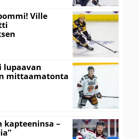
pommi! Ville
tti
sen
ti lupaavan
on mittaamatonta
n kapteeninsa –
ia”