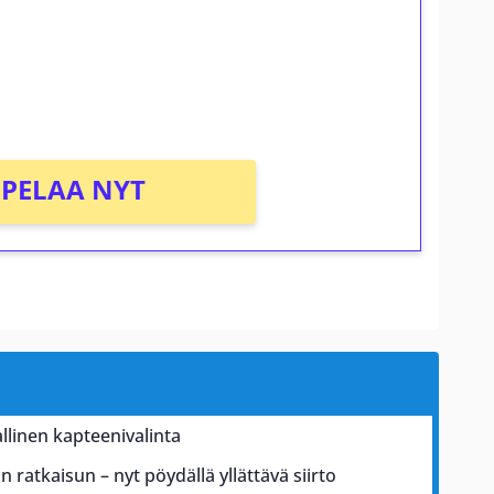
osta Tuohi 1000 -peliin (arvo 0,20€ per
PELAA NYT
iallinen kapteenivalinta
 ratkaisun – nyt pöydällä yllättävä siirto