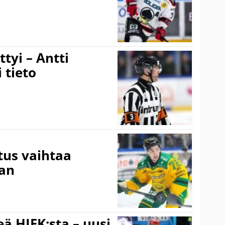
tyi – Antti
 tieto
tus vaihtaa
aan
ä HIFK:sta – uusi