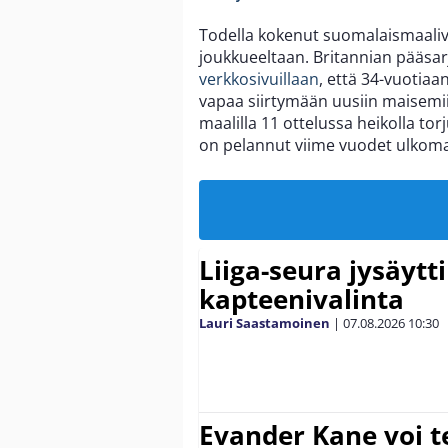
Todella kokenut suomalaismaali
joukkueeltaan. Britannian pääsa
verkkosivuillaan
, että 34-vuotia
vapaa siirtymään uusiin maisemii
maalilla 11 ottelussa heikolla tor
on pelannut viime vuodet ulkomai
Liiga-seura jysäytti
kapteenivalinta
Lauri Saastamoinen
|
07.08.2026
10:30
Evander Kane voi t