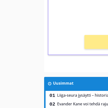
Talleta 1€
Saat heti 50 ilmaiskierr
kierros)!
Ei kierrätysvaatimusta!
Uusimmat
Liiga-seura jysäytti – histor
Evander Kane voi tehdä rajun