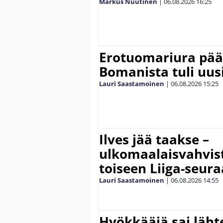
Markus Nuutinen
|
06.08.2026
16:25
Erotuomariura päät
Bomanista tuli uusi
Lauri Saastamoinen
|
06.08.2026
15:25
Ilves jää taakse –
ulkomaalaisvahvis
toiseen Liiga-seur
Lauri Saastamoinen
|
06.08.2026
14:55
Hyökkääjä sai lähte