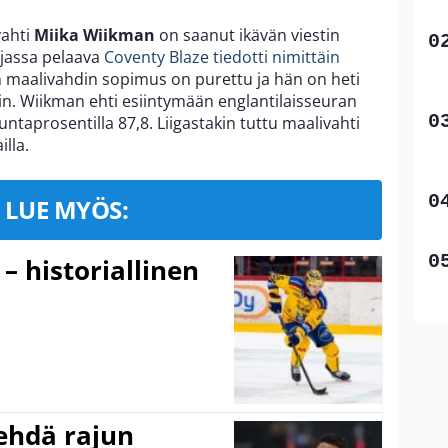
vahti
Miika Wiikman
on saanut ikävän viestin
rjassa pelaava
Coventy Blaze tiedotti nimittäin
an maalivahdin sopimus on purettu ja hän on heti
n. Wiikman ehti esiintymään englantilaisseuran
juntaprosentilla 87,8. Liigastakin tuttu maalivahti
lla.
LUE MYÖS:
 – historiallinen
ehdä rajun