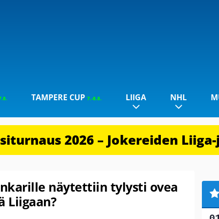
TAMPERE CUP
LIIGA
NHL
M
7.8.
7.-8.8.
iturnaus 2026 – Jokereiden Liiga-
karille näytettiin tylysti ovea
ää Liigaan?