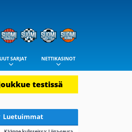
UUT SARJAT
NETTIKASINOT
joukkue testissä
Luetuimmat
Käänne kulisseissa: Liiga-seura