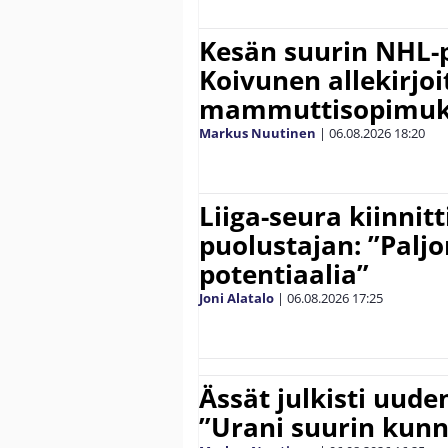
Kesän suurin NHL-
Koivunen allekirjoi
mammuttisopimuk
Markus Nuutinen
|
06.08.2026
18:20
Liiga-seura kiinnit
puolustajan: ”Palj
potentiaalia”
Joni Alatalo
|
06.08.2026
17:25
Ässät julkisti uude
”Urani suurin kunn