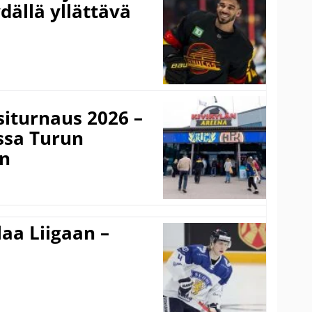
dällä yllättävä
iturnaus 2026 –
issa Turun
an
aa Liigaan –