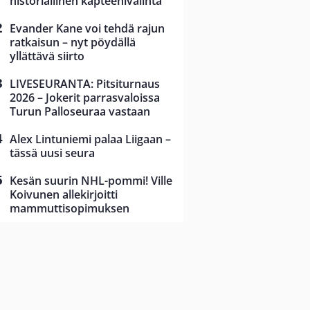
historiallinen kapteenivalinta
Evander Kane voi tehdä rajun
ratkaisun – nyt pöydällä
yllättävä siirto
LIVESEURANTA: Pitsiturnaus
2026 – Jokerit parrasvaloissa
Turun Palloseuraa vastaan
Alex Lintuniemi palaa Liigaan –
tässä uusi seura
Kesän suurin NHL-pommi! Ville
Koivunen allekirjoitti
mammuttisopimuksen