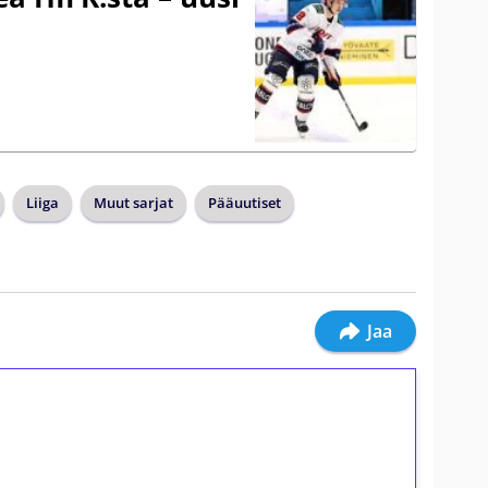
Liiga
Muut sarjat
Pääuutiset
Jaa
ilmaiskierroksia ilman