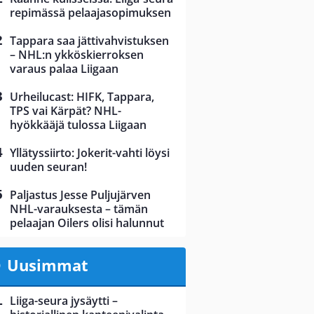
repimässä pelaajasopimuksen
Tappara saa jättivahvistuksen
– NHL:n ykköskierroksen
varaus palaa Liigaan
Urheilucast: HIFK, Tappara,
TPS vai Kärpät? NHL-
hyökkääjä tulossa Liigaan
Yllätyssiirto: Jokerit-vahti löysi
uuden seuran!
Paljastus Jesse Puljujärven
NHL-varauksesta – tämän
pelaajan Oilers olisi halunnut
Uusimmat
Liiga-seura jysäytti –