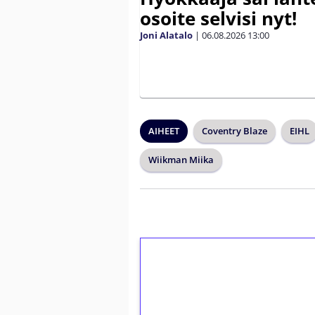
osoite selvisi nyt!
Joni Alatalo
|
06.08.2026
13:00
AIHEET
Coventry Blaze
EIHL
Wiikman Miika
1€ = 10€ arvosta 
kierrätystä!