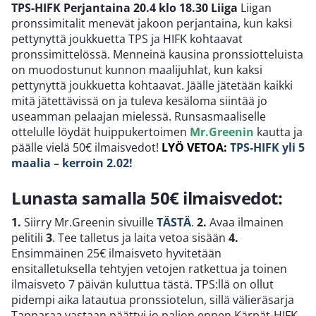
TPS-HIFK Perjantaina 20.4 klo 18.30 Liiga
Liigan
pronssimitalit menevät jakoon perjantaina, kun kaksi
pettynyttä joukkuetta TPS ja HIFK kohtaavat
pronssimittelössä. Menneinä kausina pronssiotteluista
on muodostunut kunnon maalijuhlat, kun kaksi
pettynyttä joukkuetta kohtaavat. Jäälle jätetään kaikki
mitä jätettävissä on ja tuleva kesäloma siintää jo
useamman pelaajan mielessä. Runsasmaaliselle
ottelulle löydät huippukertoimen
Mr.Greenin
kautta ja
päälle vielä 50€ ilmaisvedot!
LYÖ VETOA:
TPS-HIFK yli 5
maalia – kerroin 2.02!
Lunasta samalla 50€ ilmaisvedot:
1.
Siirry Mr.Greenin sivuille
TÄSTÄ
.
2.
Avaa ilmainen
pelitili
3
. Tee talletus ja laita vetoa sisään
4.
Ensimmäinen 25€ ilmaisveto hyvitetään
ensitalletuksella tehtyjen vetojen ratkettua ja toinen
ilmaisveto 7 päivän kuluttua tästä. TPS:llä on ollut
pidempi aika latautua pronssiotelun, sillä välieräsarja
Tapparaa vastaan päättyi jo paljon ennen Kärpät-HIFK