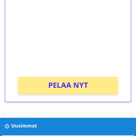
1€ = 10€ arvosta
ilmaiskierroksia ilman
kierrätystä!
Talleta 1€
Saat heti 50 ilmaiskierrosta Tuohi 1000 -
peliin (arvo 0,20€ per kierros)!
Ei kierrätysvaatimusta!
PELAA NYT
Uusimmat