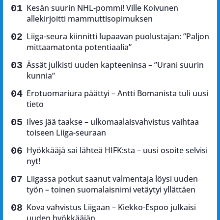
Kesän suurin NHL-pommi! Ville Koivunen
allekirjoitti mammuttisopimuksen
Liiga-seura kiinnitti lupaavan puolustajan: ”Paljon
mittaamatonta potentiaalia”
Ässät julkisti uuden kapteeninsa – ”Urani suurin
kunnia”
Erotuomariura päättyi – Antti Bomanista tuli uusi
tieto
Ilves jää taakse – ulkomaalaisvahvistus vaihtaa
toiseen Liiga-seuraan
Hyökkääjä sai lähteä HIFK:sta – uusi osoite selvisi
nyt!
Liigassa potkut saanut valmentaja löysi uuden
työn – toinen suomalaisnimi vetäytyi yllättäen
Kova vahvistus Liigaan – Kiekko-Espoo julkaisi
uuden hyökkääjän