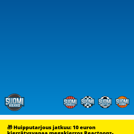
🎁 Huipputarjous jatkuu: 10 euron
kierrätysvapaa megakierros Reactoonz-