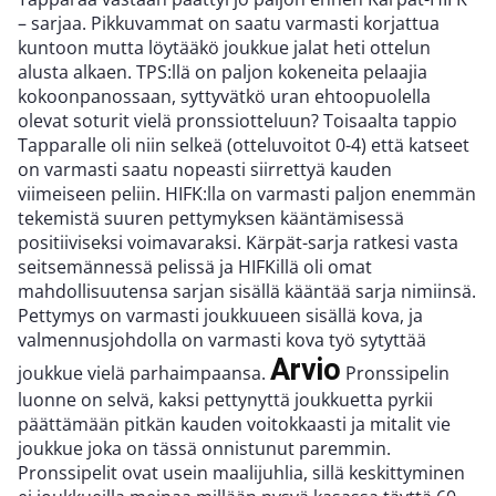
– sarjaa. Pikkuvammat on saatu varmasti korjattua
kuntoon mutta löytääkö joukkue jalat heti ottelun
alusta alkaen. TPS:llä on paljon kokeneita pelaajia
kokoonpanossaan, syttyvätkö uran ehtoopuolella
olevat soturit vielä pronssiotteluun? Toisaalta tappio
Tapparalle oli niin selkeä (otteluvoitot 0-4) että katseet
on varmasti saatu nopeasti siirrettyä kauden
viimeiseen peliin. HIFK:lla on varmasti paljon enemmän
tekemistä suuren pettymyksen kääntämisessä
positiiviseksi voimavaraksi. Kärpät-sarja ratkesi vasta
seitsemännessä pelissä ja HIFKillä oli omat
mahdollisuutensa sarjan sisällä kääntää sarja nimiinsä.
Pettymys on varmasti joukkuueen sisällä kova, ja
valmennusjohdolla on varmasti kova työ sytyttää
Arvio
joukkue vielä parhaimpaansa.
Pronssipelin
luonne on selvä, kaksi pettynyttä joukkuetta pyrkii
päättämään pitkän kauden voitokkaasti ja mitalit vie
joukkue joka on tässä onnistunut paremmin.
Pronssipelit ovat usein maalijuhlia, sillä keskittyminen