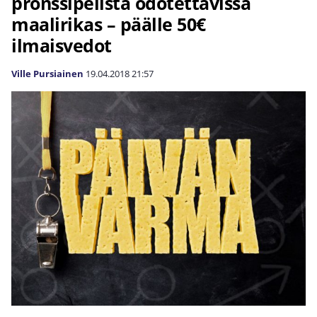
pronssipelistä odotettavissa
maalirikas – päälle 50€
ilmaisvedot
Ville Pursiainen
19.04.2018
21:57