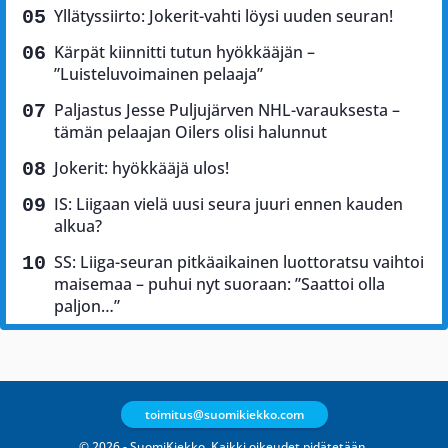
Yllätyssiirto: Jokerit-vahti löysi uuden seuran!
Kärpät kiinnitti tutun hyökkääjän –
”Luisteluvoimainen pelaaja”
Paljastus Jesse Puljujärven NHL-varauksesta –
tämän pelaajan Oilers olisi halunnut
Jokerit: hyökkääjä ulos!
IS: Liigaan vielä uusi seura juuri ennen kauden
alkua?
SS: Liiga-seuran pitkäaikainen luottoratsu vaihtoi
maisemaa – puhui nyt suoraan: ”Saattoi olla
paljon…”
toimitus@suomikiekko.com
© 2026 - SuomiKiekko. Kaikki oikeudet pidätetään.