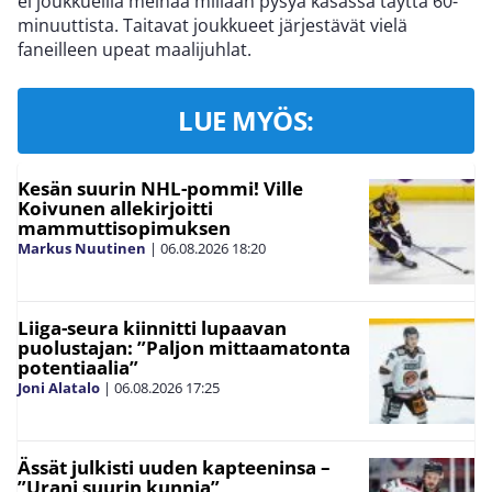
ei joukkueilla meinaa millään pysyä kasassa täyttä 60-
minuuttista. Taitavat joukkueet järjestävät vielä
faneilleen upeat maalijuhlat.
LUE MYÖS:
Kesän suurin NHL-pommi! Ville
Koivunen allekirjoitti
mammuttisopimuksen
Markus Nuutinen
|
06.08.2026
18:20
Liiga-seura kiinnitti lupaavan
puolustajan: ”Paljon mittaamatonta
potentiaalia”
Joni Alatalo
|
06.08.2026
17:25
Ässät julkisti uuden kapteeninsa –
”Urani suurin kunnia”