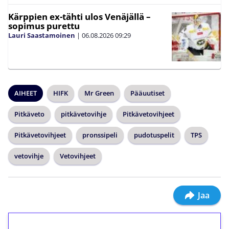
Kärppien ex-tähti ulos Venäjällä –
sopimus purettu
Lauri Saastamoinen
|
06.08.2026
09:29
AIHEET
HIFK
Mr Green
Pääuutiset
Pitkäveto
pitkävetovihje
Pitkävetovihjeet
Pitkävetovihjeet
pronssipeli
pudotuspelit
TPS
vetovihje
Vetovihjeet
Jaa