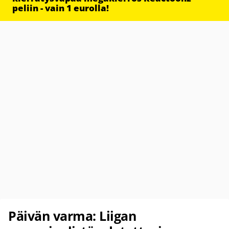
peliin - vain 1 eurolla!
Päivän varma: Liigan