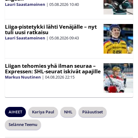
Lauri Saastamoinen
|
05.08.2026
10:40
Liiga-pistetykki lähti Venäjälle – nyt
tuli uusi ratkaisu
Lauri Saastamoinen
|
05.08.2026
09:43
Liigan tehomies yhä ilman seuraa –
Expressen: SHL-seurat iskivät apajille
Markus Nuutinen
|
04.08.2026
22:15
AIHEET
Kariya Paul
NHL
Pääuutiset
Selänne Teemu