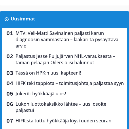
Uusimmat
MTV: Veli-Matti Savinainen paljasti karun
diagnoosin vammastaan – lääkäriltä pysäyttävä
arvio
Paljastus Jesse Puljujärven NHL-varauksesta –
tämän pelaajan Oilers olisi halunnut
Tässä on HPK:n uusi kapteeni!
HIFK teki tappiota – toimitusjohtaja paljastaa syyn
Jokerit: hyökkääjä ulos!
Lukon luottokaksikko lähtee – uusi osoite
paljastui
HIFK:sta tuttu hyökkääjä löysi uuden seuran