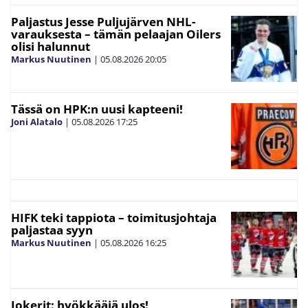
Paljastus Jesse Puljujärven NHL-
varauksesta – tämän pelaajan Oilers
olisi halunnut
Markus Nuutinen
|
05.08.2026
20:05
Tässä on HPK:n uusi kapteeni!
Joni Alatalo
|
05.08.2026
17:25
HIFK teki tappiota – toimitusjohtaja
paljastaa syyn
Markus Nuutinen
|
05.08.2026
16:25
Jokerit: hyökkääjä ulos!