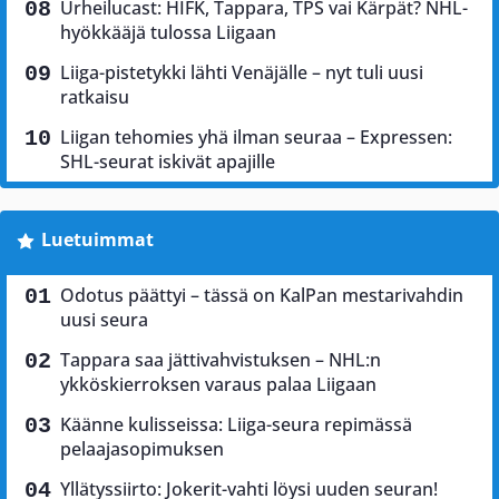
Urheilucast: HIFK, Tappara, TPS vai Kärpät? NHL-
hyökkääjä tulossa Liigaan
Liiga-pistetykki lähti Venäjälle – nyt tuli uusi
ratkaisu
Liigan tehomies yhä ilman seuraa – Expressen:
SHL-seurat iskivät apajille
Luetuimmat
Odotus päättyi – tässä on KalPan mestarivahdin
uusi seura
Tappara saa jättivahvistuksen – NHL:n
ykköskierroksen varaus palaa Liigaan
Käänne kulisseissa: Liiga-seura repimässä
pelaajasopimuksen
Yllätyssiirto: Jokerit-vahti löysi uuden seuran!