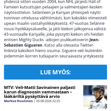
yhdessä sitten vuoden 2004, kun NHL järjesti Hall of
Fameen kutsuttujen pelaajien ja valmentajien kesken
näytösottelun. Selänteen ja Kariyan yhteispeli näytti
toimivan ottelussa välittömästi, kun kaksikko viimeisteli
upean maalin vastahyökkäyksestä. 47-vuotias Selänne
nousi hyökkäysalueelle, ja jätti kiekon jalkojensa välistä
43-vuotiaalle Kariyalle, joka pyssytti kiekon ohi heidän
entisen Mighty Ducks -aikojen joukkuetoverin
Jean-
Sebastien Gigueren
. Katso alla olevasta Twitter-
linkistä kaksikon hieno osuma: Giguere veti kuitenkin
pidemmän korren tutkaparin seuraavasta yrityksestä:
LUE MYÖS:
MTV: Veli-Matti Savinainen paljasti
karun diagnoosin vammastaan –
lääkäriltä pysäyttävä arvio
Markus Nuutinen
|
05.08.2026
22:25