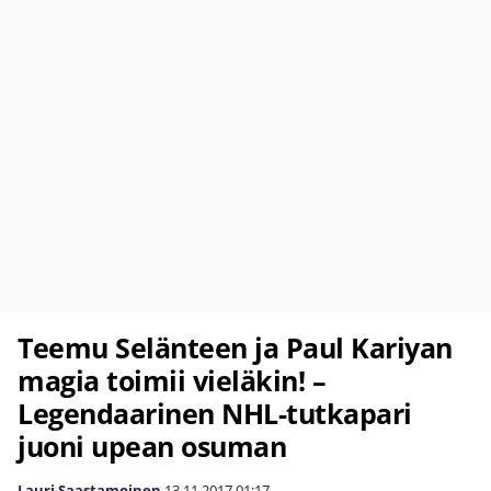
Teemu Selänteen ja Paul Kariyan
magia toimii vieläkin! –
Legendaarinen NHL-tutkapari
juoni upean osuman
Lauri Saastamoinen
13.11.2017
01:17