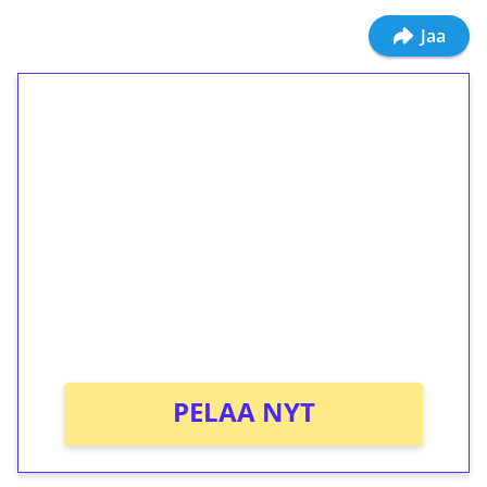
Jaa
1€ = 10€ arvosta
ilmaiskierroksia ilman
kierrätystä!
Talleta 1€
Saat heti 50 ilmaiskierrosta Tuohi 1000 -
peliin (arvo 0,20€ per kierros)!
Ei kierrätysvaatimusta!
PELAA NYT