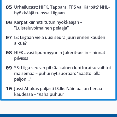
Urheilucast: HIFK, Tappara, TPS vai Kärpät? NHL-
hyökkääjä tulossa Liigaan
Kärpät kiinnitti tutun hyökkääjän –
”Luisteluvoimainen pelaaja”
IS: Liigaan vielä uusi seura juuri ennen kauden
alkua?
HIFK avasi lipunmyynnin Jokerit-peliin – hinnat
pilvissä
SS: Liiga-seuran pitkäaikainen luottoratsu vaihtoi
maisemaa – puhui nyt suoraan: ”Saattoi olla
paljon…”
Jussi Ahokas paljasti IS:lle: Näin paljon tienaa
kaudessa – ”Raha puhuu”