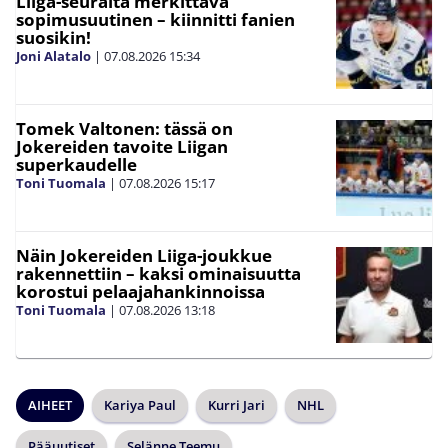
Liiga-seuralta merkittävä
sopimusuutinen – kiinnitti fanien
suosikin!
Joni Alatalo
|
07.08.2026
15:34
Tomek Valtonen: tässä on
Jokereiden tavoite Liigan
superkaudelle
Toni Tuomala
|
07.08.2026
15:17
Näin Jokereiden Liiga-joukkue
rakennettiin – kaksi ominaisuutta
korostui pelaajahankinnoissa
Toni Tuomala
|
07.08.2026
13:18
AIHEET
Kariya Paul
Kurri Jari
NHL
Pääuutiset
Selänne Teemu