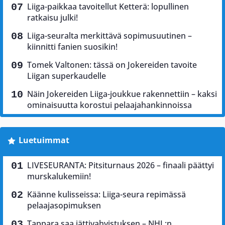
Liiga-paikkaa tavoitellut Ketterä: lopullinen
ratkaisu julki!
Liiga-seuralta merkittävä sopimusuutinen –
kiinnitti fanien suosikin!
Tomek Valtonen: tässä on Jokereiden tavoite
Liigan superkaudelle
Näin Jokereiden Liiga-joukkue rakennettiin – kaksi
ominaisuutta korostui pelaajahankinnoissa
Luetuimmat
LIVESEURANTA: Pitsiturnaus 2026 – finaali päättyi
murskalukemiin!
Käänne kulisseissa: Liiga-seura repimässä
pelaajasopimuksen
Tappara saa jättivahvistuksen – NHL:n