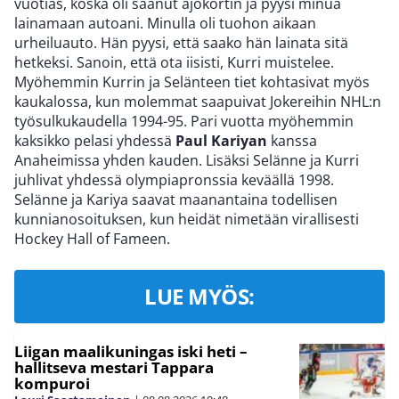
vuotias, koska oli saanut ajokortin ja pyysi minua
lainamaan autoani. Minulla oli tuohon aikaan
urheiluauto. Hän pyysi, että saako hän lainata sitä
hetkeksi. Sanoin, että ota iisisti, Kurri muistelee.
Myöhemmin Kurrin ja Selänteen tiet kohtasivat myös
kaukalossa, kun molemmat saapuivat Jokereihin NHL:n
työsulkukaudella 1994-95. Pari vuotta myöhemmin
kaksikko pelasi yhdessä
Paul Kariyan
kanssa
Anaheimissa yhden kauden. Lisäksi Selänne ja Kurri
juhlivat yhdessä olympiapronssia keväällä 1998.
Selänne ja Kariya saavat maanantaina todellisen
kunnianosoituksen, kun heidät nimetään virallisesti
Hockey Hall of Fameen.
LUE MYÖS:
Liigan maalikuningas iski heti –
hallitseva mestari Tappara
kompuroi