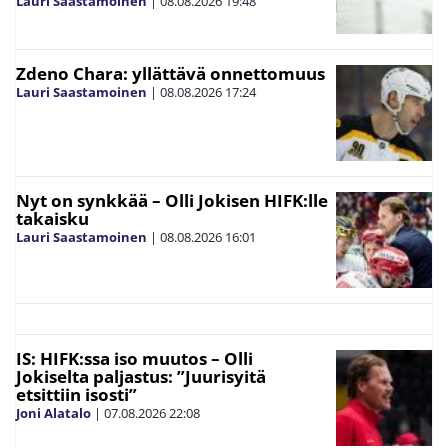
Lauri Saastamoinen
|
08.08.2026
19:48
Zdeno Chara: yllättävä onnettomuus
Lauri Saastamoinen
|
08.08.2026
17:24
Nyt on synkkää – Olli Jokisen HIFK:lle
takaisku
Lauri Saastamoinen
|
08.08.2026
16:01
IS: HIFK:ssa iso muutos – Olli
Jokiselta paljastus: ”Juurisyitä
etsittiin isosti”
Joni Alatalo
|
07.08.2026
22:08