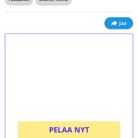
Jaa
1€ = 10€ arvosta
ilmaiskierroksia ilman
kierrätystä!
Talleta 1€
Saat heti 50 ilmaiskierrosta Tuohi 1000 -
peliin (arvo 0,20€ per kierros)!
Ei kierrätysvaatimusta!
PELAA NYT