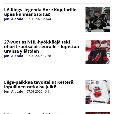
LA Kings -legenda Anze Kopitarille
upea kunnianosoitus!
Joni Alatalo
|
07.08.2026
20:44
27-vuotias NHL-hyökkääjä teki
oharit ruotsalaisseuralle – lopettaa
uransa yllättäen
Joni Alatalo
|
07.08.2026
17:58
Liiga-paikkaa tavoitellut Ketterä:
lopullinen ratkaisu julki!
Joni Alatalo
|
07.08.2026
16:11