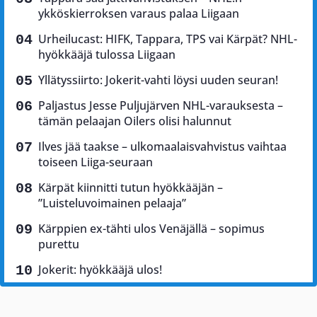
ykköskierroksen varaus palaa Liigaan
Urheilucast: HIFK, Tappara, TPS vai Kärpät? NHL-
hyökkääjä tulossa Liigaan
Yllätyssiirto: Jokerit-vahti löysi uuden seuran!
Paljastus Jesse Puljujärven NHL-varauksesta –
tämän pelaajan Oilers olisi halunnut
Ilves jää taakse – ulkomaalaisvahvistus vaihtaa
toiseen Liiga-seuraan
Kärpät kiinnitti tutun hyökkääjän –
”Luisteluvoimainen pelaaja”
Kärppien ex-tähti ulos Venäjällä – sopimus
purettu
Jokerit: hyökkääjä ulos!