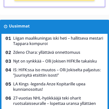
Uusimmat
Liigan maalikuningas iski heti – hallitseva mestari
Tappara kompuroi
Zdeno Chara: yllättävä onnettomuus
Nyt on synkkää – Olli Jokisen HIFK:lle takaisku
IS: HIFK:ssa iso muutos – Olli Jokiselta paljastus:
”Juurisyitä etsittiin isosti”
LA Kings -legenda Anze Kopitarille upea
kunnianosoitus!
27-vuotias NHL-hyökkääjä teki oharit
ruotsalaisseuralle – lopettaa uransa yllättäen