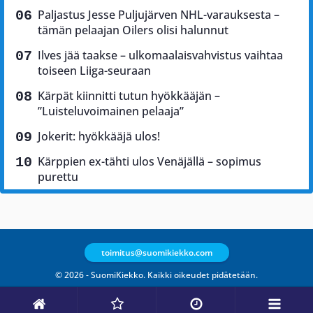
Paljastus Jesse Puljujärven NHL-varauksesta –
tämän pelaajan Oilers olisi halunnut
Ilves jää taakse – ulkomaalaisvahvistus vaihtaa
toiseen Liiga-seuraan
Kärpät kiinnitti tutun hyökkääjän –
”Luisteluvoimainen pelaaja”
Jokerit: hyökkääjä ulos!
Kärppien ex-tähti ulos Venäjällä – sopimus
purettu
toimitus@suomikiekko.com
© 2026 - SuomiKiekko. Kaikki oikeudet pidätetään.