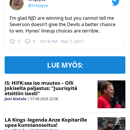
@timjoyce
I’m glad NJD are winning but you cannot tell me
Severson doesn’t give the Devils a better chance
to win. Hynes’ lineup choices are terrible.
0
0
10:16 PM · Nov 7, 2017
LUE MYÖS:
IS: HIFK:ssa iso muutos – Olli
Jokiselta paljastus: ”Juurisyitä
etsittiin isosti”
Joni Alatalo
|
07.08.2026
22:08
LA Kings -legenda Anze Kopitarille
upea kunnianosoitus!