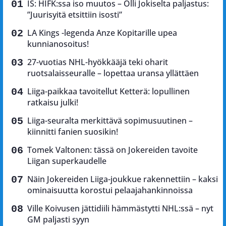
IS: HIFK:ssa iso muutos – Olli Jokiselta paljastus:
”Juurisyitä etsittiin isosti”
LA Kings -legenda Anze Kopitarille upea
kunnianosoitus!
27-vuotias NHL-hyökkääjä teki oharit
ruotsalaisseuralle – lopettaa uransa yllättäen
Liiga-paikkaa tavoitellut Ketterä: lopullinen
ratkaisu julki!
Liiga-seuralta merkittävä sopimusuutinen –
kiinnitti fanien suosikin!
Tomek Valtonen: tässä on Jokereiden tavoite
Liigan superkaudelle
Näin Jokereiden Liiga-joukkue rakennettiin – kaksi
ominaisuutta korostui pelaajahankinnoissa
Ville Koivusen jättidiili hämmästytti NHL:ssä – nyt
GM paljasti syyn