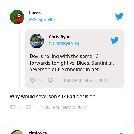
Lucas
@lScapinello
Chris Ryan
@ChrisRyan_NJ
Devils rolling with the same 12
forwards tonight vs. Blues. Santini In,
Severson out. Schneider in net.
18
1
10:03 PM · Nov 7, 2017
Why would severson sit? Bad decision
0
1
10:06 PM · Nov 7, 2017
timjoyce