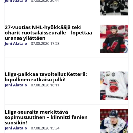
Joni Alatalo
|
07.08.2026
20:44
27-vuotias NHL-hyökkääjä teki
oharit ruotsalaisseuralle – lopettaa
uransa yllättäen
Joni Alatalo
|
07.08.2026
17:58
Liiga-paikkaa tavoitellut Ketterä:
lopullinen ratkaisu julki!
Joni Alatalo
|
07.08.2026
16:11
Liiga-seuralta merkittävä
sopimusuutinen – kiinnitti fanien
suosikin!
Joni Alatalo
|
07.08.2026
15:34