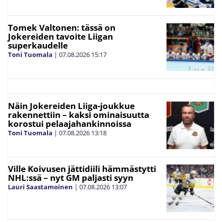
Tomek Valtonen: tässä on
Jokereiden tavoite Liigan
superkaudelle
Toni Tuomala
|
07.08.2026
15:17
Näin Jokereiden Liiga-joukkue
rakennettiin – kaksi ominaisuutta
korostui pelaajahankinnoissa
Toni Tuomala
|
07.08.2026
13:18
Ville Koivusen jättidiili hämmästytti
NHL:ssä – nyt GM paljasti syyn
Lauri Saastamoinen
|
07.08.2026
13:07