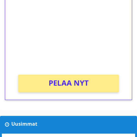
ilmaiskierroksia ilman
kierrätystä!
Talleta 1€
Saat heti 50 ilmaiskierrosta Tuohi 1000 -
peliin (arvo 0,20€ per kierros)!
Ei kierrätysvaatimusta!
PELAA NYT
Uusimmat