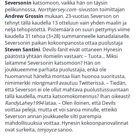
Seversonin
katsomoon, vaikka hän on täysin
pelikunnossa,
NorthJersey.com
-sivuston toimittajan
Andrew Grossin
mukaan. 23-vuotias Severson on
tehnyt tällä kaudella 13 otteluun vain yhden maalin ja
neljä tehopistettä. Pistemäärä on suuri pettymys viime
kaudella 31 tehoa (3+28) summanneelle kanadalaiselle.
Seversonin paikan kokoonpanosta ottaa puolustaja
Steven Santini
. Devils-fanit eivät ottaneen Hynesin
päätöstä yhtään ilomielin vastaan: – Tuota… Miksi
laitamme Seversonin katsomoon? Hän on
joukkueemme parhaita puolustajia, enkä ole
huomannut häneltä montaa liian huonoa suoritusta,
nimimerkki
nlongman9
avautuu Twitterissä. – Tiedän,
että Severson ei ole ollut mahtava puolustussuuntaan
tällä kaudella, mutta katsomokomennus? Ihan oikeasti!
RandyLahey1994
lataa. – Olen iloinen, että Devils
voittaa pelejä, mutta et voi sanoa minulle, etteikö
Severson annan joukkueelle silti parempia
mahdollisuuksia voittaa. Hynesin kokoonpanovalinnat
ovat surkeita,
timjoyce
sanoo.