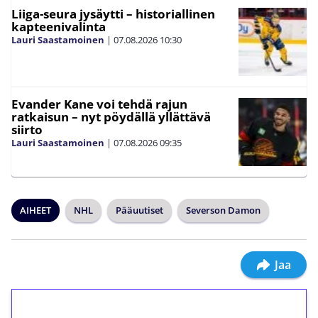
Liiga-seura jysäytti – historiallinen
kapteenivalinta
Lauri Saastamoinen
|
07.08.2026
10:30
Evander Kane voi tehdä rajun
ratkaisun – nyt pöydällä yllättävä
siirto
Lauri Saastamoinen
|
07.08.2026
09:35
AIHEET
NHL
Pääuutiset
Severson Damon
Jaa
1€ = 10€ arvosta