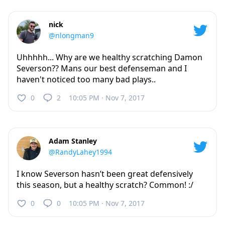
nick
@nlongman9
Uhhhhh... Why are we healthy scratching Damon
Severson?? Mans our best defenseman and I
haven't noticed too many bad plays..
0
2
10:05 PM · Nov 7, 2017
Adam Stanley
@RandyLahey1994
I know Severson hasn’t been great defensively
this season, but a healthy scratch? Common! :/
0
0
10:05 PM · Nov 7, 2017