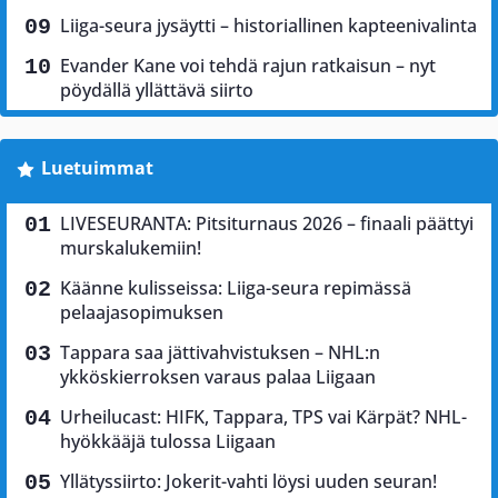
Liiga-seura jysäytti – historiallinen kapteenivalinta
Evander Kane voi tehdä rajun ratkaisun – nyt
pöydällä yllättävä siirto
Luetuimmat
LIVESEURANTA: Pitsiturnaus 2026 – finaali päättyi
murskalukemiin!
Käänne kulisseissa: Liiga-seura repimässä
pelaajasopimuksen
Tappara saa jättivahvistuksen – NHL:n
ykköskierroksen varaus palaa Liigaan
Urheilucast: HIFK, Tappara, TPS vai Kärpät? NHL-
hyökkääjä tulossa Liigaan
Yllätyssiirto: Jokerit-vahti löysi uuden seuran!