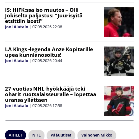
IS: HIFK:ssa iso muutos – Olli
Jokiselta paljastus: ”Juurisyitä
etsittiin isosti”
Joni Alatalo
|
07.08.2026
22:08
LA Kings -legenda Anze Kopitarille
upea kunnianosoitus!
Joni Alatalo
|
07.08.2026
20:44
27-vuotias NHL-hyökkääjä teki
oharit ruotsalaisseuralle – lopettaa
uransa yllättäen
Joni Alatalo
|
07.08.2026
17:58
AIHEET
NHL
Pääuutiset
Vainonen Mikko