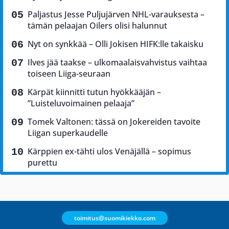
Paljastus Jesse Puljujärven NHL-varauksesta –
tämän pelaajan Oilers olisi halunnut
Nyt on synkkää – Olli Jokisen HIFK:lle takaisku
Ilves jää taakse – ulkomaalaisvahvistus vaihtaa
toiseen Liiga-seuraan
Kärpät kiinnitti tutun hyökkääjän –
”Luisteluvoimainen pelaaja”
Tomek Valtonen: tässä on Jokereiden tavoite
Liigan superkaudelle
Kärppien ex-tähti ulos Venäjällä – sopimus
purettu
toimitus@suomikiekko.com