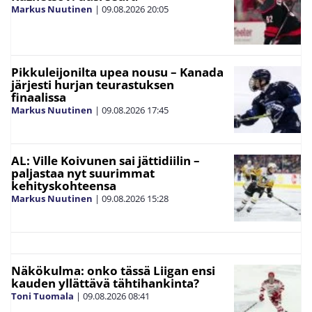
Markus Nuutinen
|
09.08.2026
20:05
Pikkuleijonilta upea nousu – Kanada
järjesti hurjan teurastuksen
finaalissa
Markus Nuutinen
|
09.08.2026
17:45
AL: Ville Koivunen sai jättidiilin –
paljastaa nyt suurimmat
kehityskohteensa
Markus Nuutinen
|
09.08.2026
15:28
Näkökulma: onko tässä Liigan ensi
kauden yllättävä tähtihankinta?
Toni Tuomala
|
09.08.2026
08:41