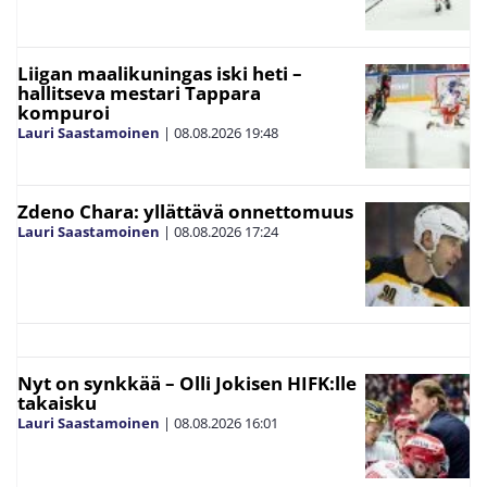
Liigan maalikuningas iski heti –
hallitseva mestari Tappara
kompuroi
Lauri Saastamoinen
|
08.08.2026
19:48
Zdeno Chara: yllättävä onnettomuus
Lauri Saastamoinen
|
08.08.2026
17:24
Nyt on synkkää – Olli Jokisen HIFK:lle
takaisku
Lauri Saastamoinen
|
08.08.2026
16:01