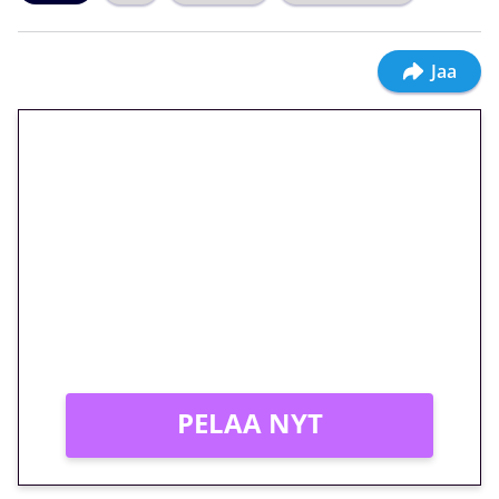
Jaa
🎁 Huipputarjous jatkuu: 10
euron kierrätysvapaa
megakierros Reactoonz-
peliin – vain 1 eurolla!
Peli: Reactoonz
Vain uusille asiakkaille!
PELAA NYT