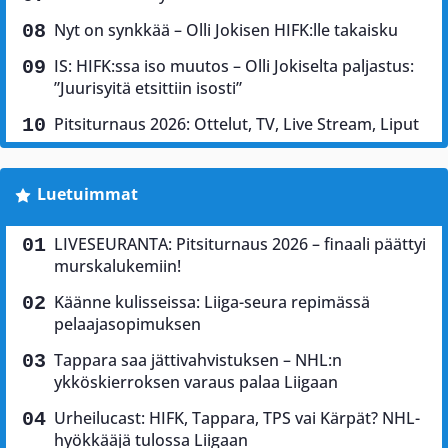
Nyt on synkkää – Olli Jokisen HIFK:lle takaisku
IS: HIFK:ssa iso muutos – Olli Jokiselta paljastus:
”Juurisyitä etsittiin isosti”
Pitsiturnaus 2026: Ottelut, TV, Live Stream, Liput
Luetuimmat
LIVESEURANTA: Pitsiturnaus 2026 – finaali päättyi
murskalukemiin!
Käänne kulisseissa: Liiga-seura repimässä
pelaajasopimuksen
Tappara saa jättivahvistuksen – NHL:n
ykköskierroksen varaus palaa Liigaan
Urheilucast: HIFK, Tappara, TPS vai Kärpät? NHL-
hyökkääjä tulossa Liigaan