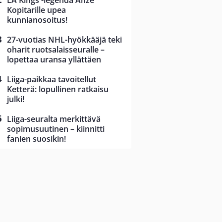
LA Kings -legenda Anze
Kopitarille upea
kunnianosoitus!
27-vuotias NHL-hyökkääjä teki
oharit ruotsalaisseuralle –
lopettaa uransa yllättäen
Liiga-paikkaa tavoitellut
Ketterä: lopullinen ratkaisu
julki!
Liiga-seuralta merkittävä
sopimusuutinen – kiinnitti
fanien suosikin!