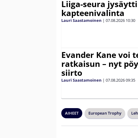
Liiga-seura jysäytti
kapteenivalinta
Lauri Saastamoinen
|
07.08.2026
10:30
Evander Kane voi t
ratkaisun – nyt pöy
siirto
Lauri Saastamoinen
|
07.08.2026
09:35
AIHEET
European Trophy
Leh