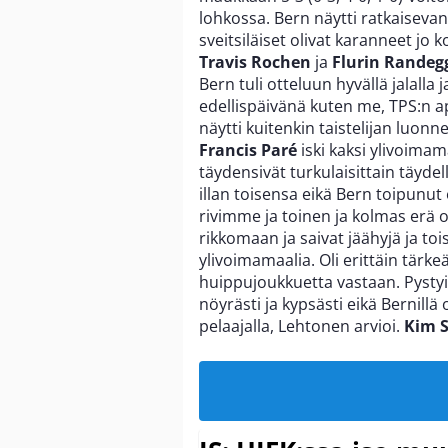
lohkossa. Bern näytti ratkaiseva
sveitsiläiset olivat karanneet jo
Travis Rochen
ja
Flurin Randeg
Bern tuli otteluun hyvällä jalalla
edellispäivänä kuten me, TPS:n 
näytti kuitenkin taistelijan luonne
Francis Paré
iski kaksi ylivoimam
täydensivät turkulaisittain täyde
illan toisensa eikä Bern toipunu
rivimme ja toinen ja kolmas erä 
rikkomaan ja saivat jäähyjä ja t
ylivoimamaalia. Oli erittäin tärk
huippujoukkuetta vastaan. Pyst
nöyrästi ja kypsästi eikä Bernillä 
pelaajalla, Lehtonen arvioi.
Kim 