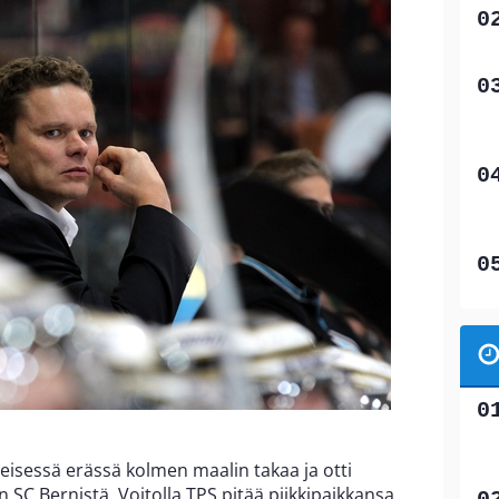
eisessä erässä kolmen maalin takaa ja otti
n SC Bernistä. Voitolla TPS pitää piikkipaikkansa