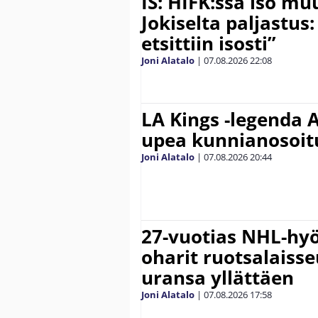
IS: HIFK:ssa iso muu
Jokiselta paljastus:
etsittiin isosti”
Joni Alatalo
|
07.08.2026
22:08
LA Kings -legenda A
upea kunnianosoit
Joni Alatalo
|
07.08.2026
20:44
27-vuotias NHL-hyö
oharit ruotsalaisse
uransa yllättäen
Joni Alatalo
|
07.08.2026
17:58