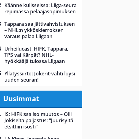
Käänne kulisseissa: Liiga-seura
repimässä pelaajasopimuksen
Tappara saa jättivahvistuksen
– NHL:n ykköskierroksen
varaus palaa Liigaan
Urheilucast: HIFK, Tappara,
TPS vai Kärpät? NHL-
hyökkääjä tulossa Liigaan
Yllätyssiirto: Jokerit-vahti löysi
uuden seuran!
Uusimmat
IS: HIFK:ssa iso muutos – Olli
Jokiselta paljastus: ”Juurisyitä
etsittiin isosti”