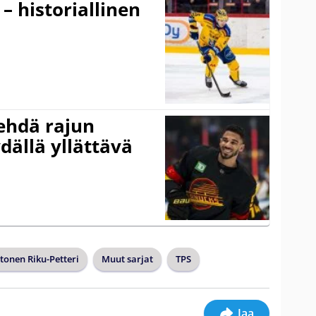
 – historiallinen
ehdä rajun
dällä yllättävä
tonen Riku-Petteri
Muut sarjat
TPS
Jaa