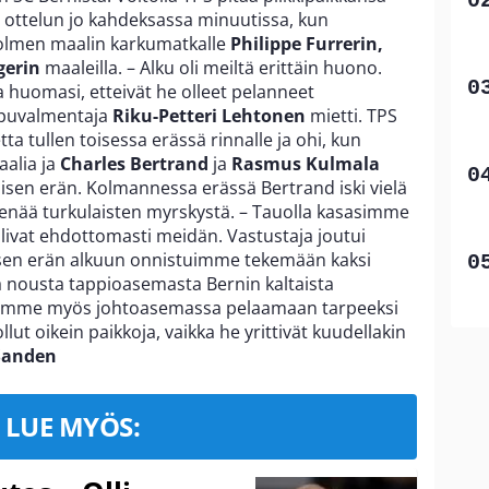
n ottelun jo kahdeksassa minuutissa, kun
 kolmen maalin karkumatkalle
Philippe Furrerin,
gerin
maaleilla. – Alku oli meiltä erittäin huono.
 ja huomasi, etteivät he olleet pelanneet
apuvalmentaja
Riku-Petteri Lehtonen
mietti. TPS
tta tullen toisessa erässä rinnalle ja ohi, kun
aalia ja
Charles Bertrand
ja
Rasmus Kulmala
llisen erän. Kolmannessa erässä Bertrand iski vielä
t enää turkulaisten myrskystä. – Tauolla kasasimme
olivat ehdottomasti meidän. Vastustaja joutui
oisen erän alkuun onnistuimme tekemään kaksi
eä nousta tappioasemasta Bernin kaltaista
yimme myös johtoasemassa pelaamaan tarpeeksi
ollut oikein paikkoja, vaikka he yrittivät kuudellakin
Sanden
LUE MYÖS: