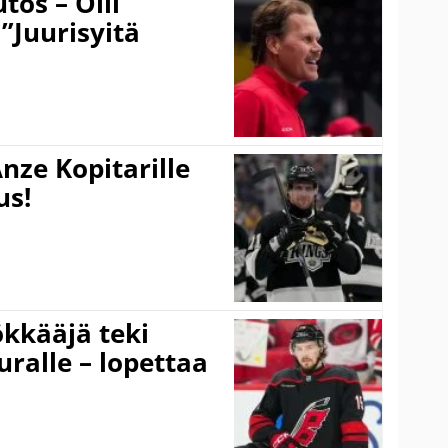
tos – Olli
 ”Juurisyitä
nze Kopitarille
us!
kkääjä teki
uralle – lopettaa