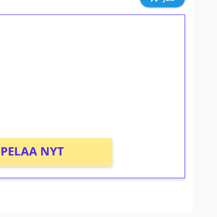
ilmaiskierroksia ilman
osta Tuohi 1000 -peliin (arvo 0,20€ per
PELAA NYT