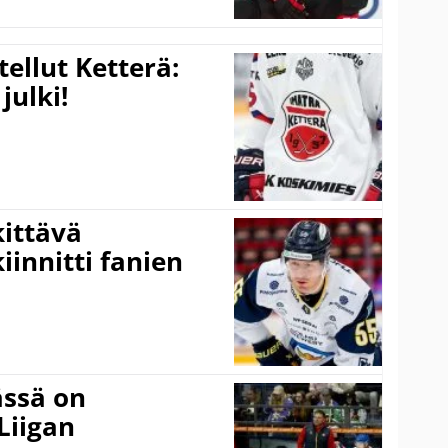
tellut Ketterä:
julki!
kittävä
innitti fanien
ässä on
Liigan