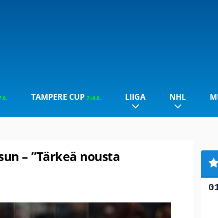
TAMPERE CUP
LIIGA
NHL
M
7.8.
7.-8.8.
sun – ”Tärkeä nousta