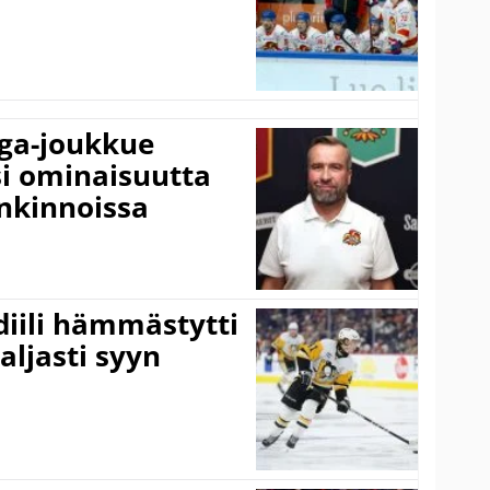
iga-joukkue
si ominaisuutta
nkinnoissa
idiili hämmästytti
aljasti syyn