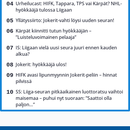
Urheilucast: HIFK, Tappara, TPS vai Kärpät? NHL-
hyökkääjä tulossa Liigaan
Yllätyssiirto: Jokerit-vahti löysi uuden seuran!
Kärpät kiinnitti tutun hyökkääjän –
”Luisteluvoimainen pelaaja”
IS: Liigaan vielä uusi seura juuri ennen kauden
alkua?
Jokerit: hyökkääjä ulos!
HIFK avasi lipunmyynnin Jokerit-peliin – hinnat
pilvissä
SS: Liiga-seuran pitkäaikainen luottoratsu vaihtoi
maisemaa – puhui nyt suoraan: ”Saattoi olla
paljon…”