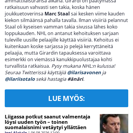
ammattilaisuransa aikana. Girardi on päätymässä
ratkaisuun vahvasti sen takia, koska hänen
joukkuetoverinsa
Marc Staal
sai kesken viime kauden
kiekon silmäänsä pahalla tavalla. Ilman visiiriä pelannut
Staal oli kyseisen vamman takia sivussa lähes koko
loppukauden. NHL on antanut kehoituksen sarjaan
tuleville uusille pelaajille käyttää visiiriä. Kehoitus ei
kuitenkaan koske sarjassa jo pelejä kerryttäneitä
pelaajia, mutta Girardin tapauksessa varoittava
esimerkki on viemässä kanukkipuolustajaa kohti
turvallista ratkaisua.
Pysy mukana NHL:n kulussa!
Seuraa Twitterissä käyttäjiä
@ilarisavonen
ja
@ilariisotalo
sekä hastagia
#änäri
.
LUE MYÖS:
Liigassa potkut saanut valmentaja
löysi uuden työn – toinen
suomalaisnimi vetäytyi yllättäen
Joni Alatalo
|
06.08.2026
12:00