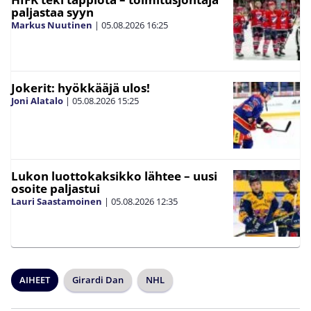
paljastaa syyn
Markus Nuutinen
|
05.08.2026
16:25
Jokerit: hyökkääjä ulos!
Joni Alatalo
|
05.08.2026
15:25
Lukon luottokaksikko lähtee – uusi
osoite paljastui
Lauri Saastamoinen
|
05.08.2026
12:35
AIHEET
Girardi Dan
NHL