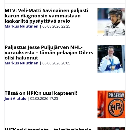
MTV: Veli-Matti Savinainen paljasti
karun diagnoosin vammastaan –
lääkäriltä pysäyttävä arvio
Markus Nuutinen
|
05.08.2026
22:25
Paljastus Jesse Puljujärven NHL-
varauksesta – tämän pelaajan Oilers
olisi halunnut
Markus Nuutinen
|
05.08.2026
20:05
Tässä on HPK:n uusi kapteeni!
Joni Alatalo
|
05.08.2026
17:25
HIFK teki tappiota – toimitusjohtaja