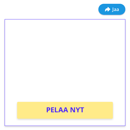
Jaa
1€ = 10€ arvosta
ilmaiskierroksia ilman
kierrätystä!
Talleta 1€
Saat heti 50 ilmaiskierrosta Tuohi 1000 -
peliin (arvo 0,20€ per kierros)!
Ei kierrätysvaatimusta!
PELAA NYT