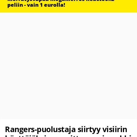
peliin - vain 1 eurolla!
Rangers-puolustaja siirtyy visiirin