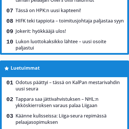
tämän pelaajan Oilers olisi halunnut
Tässä on HPK:n uusi kapteeni!
HIFK teki tappiota – toimitusjohtaja paljastaa syyn
Jokerit: hyökkääjä ulos!
Lukon luottokaksikko lähtee – uusi osoite
paljastui
Luetuimmat
Odotus päättyi – tässä on KalPan mestarivahdin
uusi seura
Tappara saa jättivahvistuksen – NHL:n
ykköskierroksen varaus palaa Liigaan
Käänne kulisseissa: Liiga-seura repimässä
pelaajasopimuksen