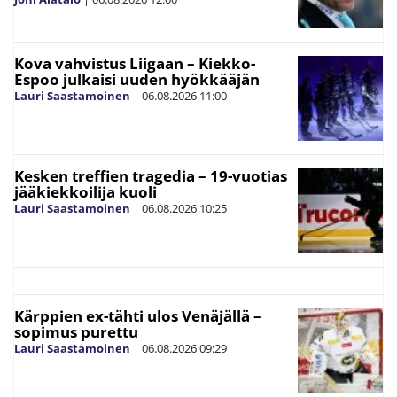
Kova vahvistus Liigaan – Kiekko-
Espoo julkaisi uuden hyökkääjän
Lauri Saastamoinen
|
06.08.2026
11:00
Kesken treffien tragedia – 19-vuotias
jääkiekkoilija kuoli
Lauri Saastamoinen
|
06.08.2026
10:25
Kärppien ex-tähti ulos Venäjällä –
sopimus purettu
Lauri Saastamoinen
|
06.08.2026
09:29