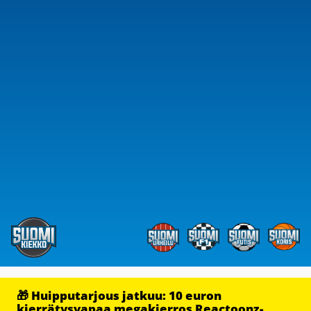
🎁 Huipputarjous jatkuu: 10 euron
kierrätysvapaa megakierros Reactoonz-