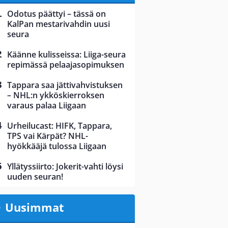
Odotus päättyi – tässä on
KalPan mestarivahdin uusi
seura
Käänne kulisseissa: Liiga-seura
repimässä pelaajasopimuksen
Tappara saa jättivahvistuksen
– NHL:n ykköskierroksen
varaus palaa Liigaan
Urheilucast: HIFK, Tappara,
TPS vai Kärpät? NHL-
hyökkääjä tulossa Liigaan
Yllätyssiirto: Jokerit-vahti löysi
uuden seuran!
Uusimmat