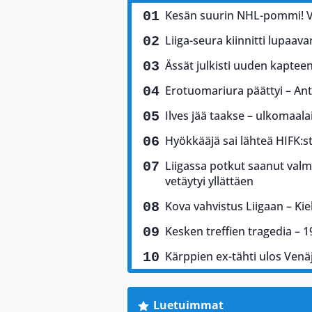
Kesän suurin NHL-pommi! Vi
Liiga-seura kiinnitti lupaav
Ässät julkisti uuden kaptee
Erotuomariura päättyi – Antt
Ilves jää taakse – ulkomaala
Hyökkääjä sai lähteä HIFK:sta
Liigassa potkut saanut valm
vetäytyi yllättäen
Kova vahvistus Liigaan – Ki
Kesken treffien tragedia – 19
Kärppien ex-tähti ulos Venä
Luetuimmat