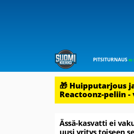
PITSITURNAUS
PE 
🎁 Huipputarjous 
Reactoonz-peliin - 
Ässä-kasvatti ei vak
uusi yritys toiseen 