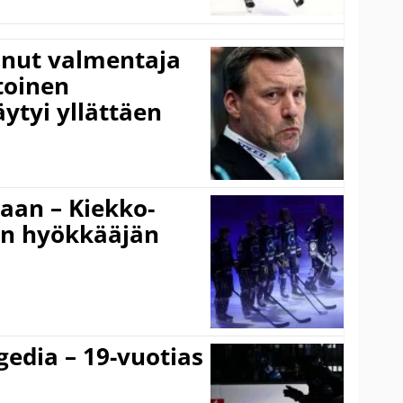
anut valmentaja
toinen
ytyi yllättäen
gaan – Kiekko-
en hyökkääjän
gedia – 19-vuotias