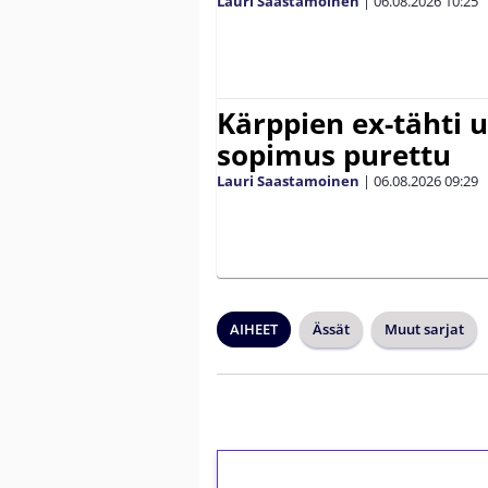
Lauri Saastamoinen
|
06.08.2026
10:25
Kärppien ex-tähti u
sopimus purettu
Lauri Saastamoinen
|
06.08.2026
09:29
AIHEET
Ässät
Muut sarjat