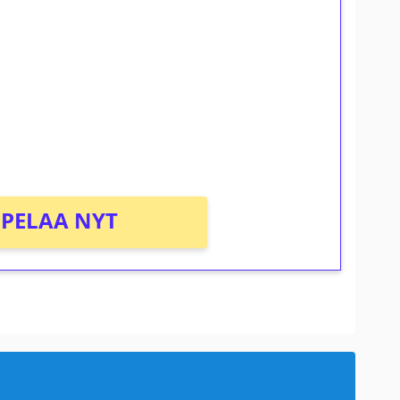
ilmaiskierroksia ilman
osta Tuohi 1000 -peliin (arvo 0,20€ per
PELAA NYT