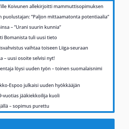
lle Koivunen allekirjoitti mammuttisopimuksen
an puolustajan: ”Paljon mittaamatonta potentiaalia”
ninsa – ”Urani suurin kunnia”
i Bomanista tuli uusi tieto
isvahvistus vaihtaa toiseen Liiga-seuraan
 – uusi osoite selvisi nyt!
entaja löysi uuden työn – toinen suomalaisnimi
ekko-Espoo julkaisi uuden hyökkääjän
-vuotias jääkiekkoilija kuoli
jällä – sopimus purettu