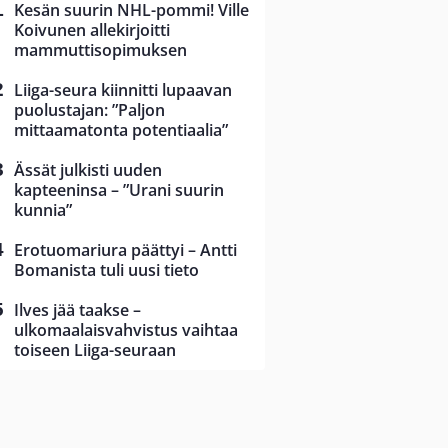
Kesän suurin NHL-pommi! Ville
Koivunen allekirjoitti
mammuttisopimuksen
Liiga-seura kiinnitti lupaavan
puolustajan: ”Paljon
mittaamatonta potentiaalia”
Ässät julkisti uuden
kapteeninsa – ”Urani suurin
kunnia”
Erotuomariura päättyi – Antti
Bomanista tuli uusi tieto
Ilves jää taakse –
ulkomaalaisvahvistus vaihtaa
toiseen Liiga-seuraan