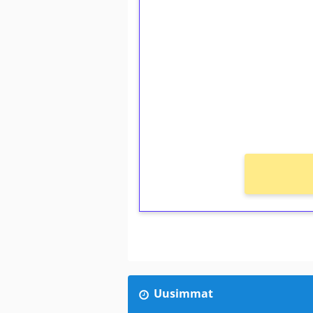
1€ = 10€ arvosta 
kierrätystä!
Talleta 1€
Saat heti 50 ilmaiskierr
kierros)!
Ei kierrätysvaatimusta!
Uusimmat