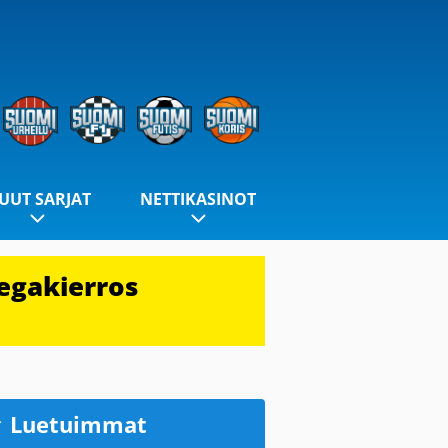
UUT SARJAT
NETTIKASINOT
egakierros
Luetuimmat