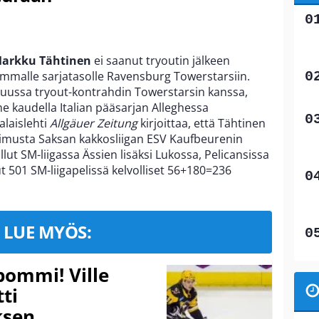
arkku Tähtinen
ei saanut tryoutin jälkeen
immalle sarjatasolle Ravensburg Towerstarsiin.
kuussa tryout-kontrahdin Towerstarsin kanssa,
e kaudella Italian pääsarjan Alleghessa
alaislehti
Allgäuer Zeitung
kirjoittaa, että Tähtinen
pimusta Saksan kakkosliigan ESV Kaufbeurenin
lut SM-liigassa Ässien lisäksi Lukossa, Pelicansissa
 501 SM-liigapelissä kelvolliset 56+180=236
LUE MYÖS:
pommi! Ville
tti
sen