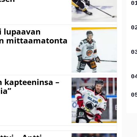
ti lupaavan
on mittaamatonta
n kapteeninsa –
ia”