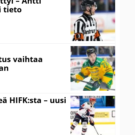
tyi – Antti
 tieto
tus vaihtaa
aan
ä HIFK:sta – uusi