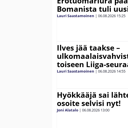
Erotuomariura päät
Bomanista tuli uusi
Lauri Saastamoinen
|
06.08.2026
15:25
Ilves jää taakse –
ulkomaalaisvahvis
toiseen Liiga-seur
Lauri Saastamoinen
|
06.08.2026
14:55
Hyökkääjä sai lähte
osoite selvisi nyt!
Joni Alatalo
|
06.08.2026
13:00