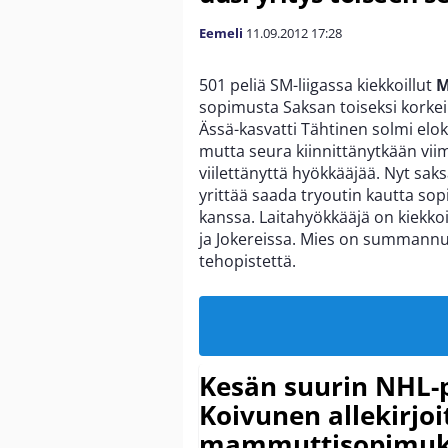
Eemeli
11.09.2012
17:28
501 peliä SM-liigassa kiekkoillut
M
sopimusta Saksan toiseksi korke
Ässä-kasvatti Tähtinen solmi elo
mutta seura kiinnittänytkään viim
viilettänyttä hyökkääjää. Nyt saks
yrittää saada tryoutin kautta so
kanssa. Laitahyökkääjä on kiekkoil
ja Jokereissa. Mies on summannut
tehopistettä.
Kesän suurin NHL-
Koivunen allekirjoi
mammuttisopimuk