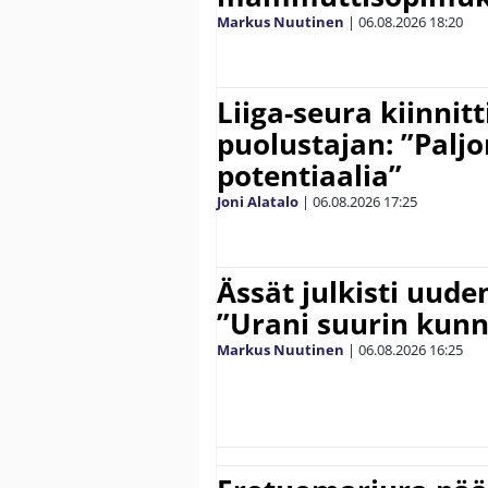
Markus Nuutinen
|
06.08.2026
18:20
Liiga-seura kiinnit
puolustajan: ”Palj
potentiaalia”
Joni Alatalo
|
06.08.2026
17:25
Ässät julkisti uude
”Urani suurin kunn
Markus Nuutinen
|
06.08.2026
16:25