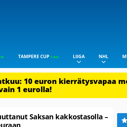
TAMPERE CUP
LIIGA
NHL
M
7.8.
7.-8.8.
jatkuu: 10 euron kierrätysvapaa m
vain 1 eurolla!
uuttanut Saksan kakkostasolla –
seuraan