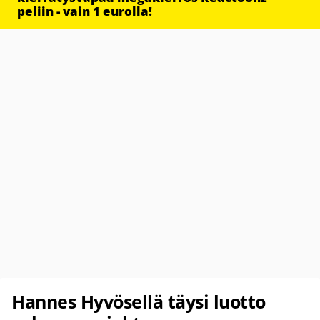
peliin - vain 1 eurolla!
Hannes Hyvösellä täysi luotto