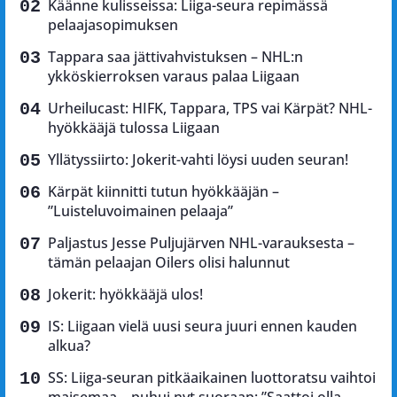
Käänne kulisseissa: Liiga-seura repimässä
pelaajasopimuksen
Tappara saa jättivahvistuksen – NHL:n
ykköskierroksen varaus palaa Liigaan
Urheilucast: HIFK, Tappara, TPS vai Kärpät? NHL-
hyökkääjä tulossa Liigaan
Yllätyssiirto: Jokerit-vahti löysi uuden seuran!
Kärpät kiinnitti tutun hyökkääjän –
”Luisteluvoimainen pelaaja”
Paljastus Jesse Puljujärven NHL-varauksesta –
tämän pelaajan Oilers olisi halunnut
Jokerit: hyökkääjä ulos!
IS: Liigaan vielä uusi seura juuri ennen kauden
alkua?
SS: Liiga-seuran pitkäaikainen luottoratsu vaihtoi