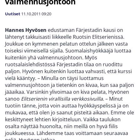
valmennusjohtoon
Uutiset
11.10.2011
09:20
Hannes Hyvösen
edustaman Färjestadin kausi on
lähtenyt takkuisasti liikkeelle Ruotsin Elitserienissä.
Joukkue on kymmenen pelatun ottelun jälkeen vasta
toiseksi viimeisellä sijalla. Suomalaishyökkääjä luottaa
kuitenkin yhä valmennusjohtoon. Myös
ruotsalaislehdistössä Färjestadin tilaa on ruodittu
paljon. Hyvönen kuitenkin luottaa vahvasti, että kurssi
vielä kääntyy. – Minulla on täysi luottamus
valmennusjohtoon ja tietenkin on kivaa, kun saa paljon
jääaikaa. Varsinkin ylivoimaa on kiva pelata, Hyvönen
sanoo
Elitserienin virallisilla verkkosivuilla
. – Minut
tuotiin tänne, jotta voin auttaa hyökkäyspelissä ja on
mukavaa, että olen jo saanut pisteitä aikaan. Emme ole
keskittyneet lehtien kirjoitteluun. Vaikka taulukon
osalta näyttää huonolta, niin meillä on hyvä fiilis
joukkueessa. Lähdemme taas voittamaan seuraavaa