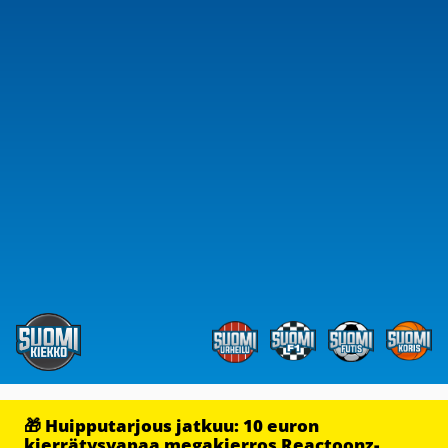
🎁 Huipputarjous jatkuu: 10 euron
kierrätysvapaa megakierros Reactoonz-