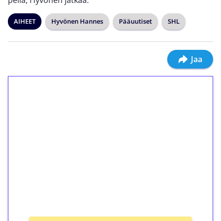
peliä, Hyvönen jatkaa.
AIHEET
Hyvönen Hannes
Pääuutiset
SHL
Jaa
1€ = 10€ arvosta
ilmaiskierroksia ilman
kierrätystä!
Talleta 1€
Saat heti 50 ilmaiskierrosta Tuohi 1000 -
peliin (arvo 0,20€ per kierros)!
Ei kierrätysvaatimusta!