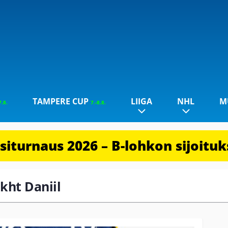
TAMPERE CUP
LIIGA
NHL
M
7.8.
7.-8.8.
iturnaus 2026 – B-lohkon sijoituks
akht Daniil