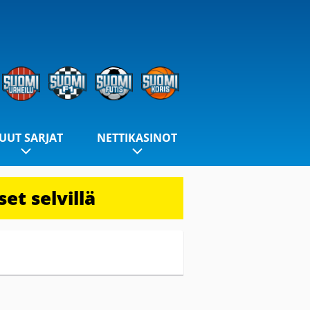
UUT SARJAT
NETTIKASINOT
et selvillä