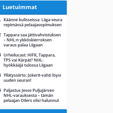
Luetuimmat
Käänne kulisseissa: Liiga-seura
repimässä pelaajasopimuksen
Tappara saa jättivahvistuksen
– NHL:n ykköskierroksen
varaus palaa Liigaan
Urheilucast: HIFK, Tappara,
TPS vai Kärpät? NHL-
hyökkääjä tulossa Liigaan
Yllätyssiirto: Jokerit-vahti löysi
uuden seuran!
Paljastus Jesse Puljujärven
NHL-varauksesta – tämän
pelaajan Oilers olisi halunnut