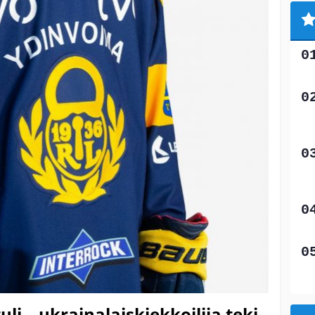
i – ukrainalaiskiekkoilija teki