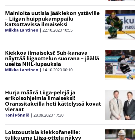
Mainioita uutisia jääkiekon ystäville
– Liigan huippukamppailu
katsottavissa ilmaiseksi
Miikka Lahtinen
|
22.10.2020
10:55
Kiekkoa ilmaiseksi! Sub-kanava
näyttää liigaottelun suorana – jäällä
useita NHL-lupauksia
Miikka Lahtinen
|
14.10.2020
00:10
Hurja määrä Liiga-pelejä ja
erikoisohjelmia ilmaiseksi!
Oranssitakeilla heti kättelyssä kovat
vieraat
Toni Pönniö
|
28.09.2020
17:30
Loistouutisia kiekkofaneille:
tulikuuma Liiga-ottelu näkyy