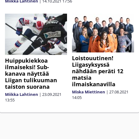
Miikka Lahtinen
|
14.10.2021
17:56
Loistouutinen!
Huippukiekkoa
Liigasyksyssä
ilmaiseksi! Sub-
nähdään peräti 12
kanava näyttää
matsia
Liigan tulikuuman
ilmaiskanavilla
taiston suorana
Miska Miettinen
|
27.08.2021
Miikka Lahtinen
|
23.09.2021
14:05
13:55