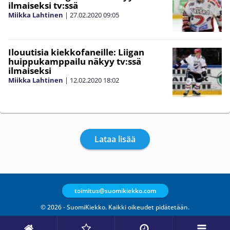
ilmaiseksi tv:ssä
Miikka Lahtinen
|
27.02.2020
09:05
Ilouutisia kiekkofaneille: Liigan
huippukamppailu näkyy tv:ssä
ilmaiseksi
Miikka Lahtinen
|
12.02.2020
18:02
Lataa lisää
toimitus@suomikiekko.com
© 2026 - SuomiKiekko. Kaikki oikeudet pidätetään.