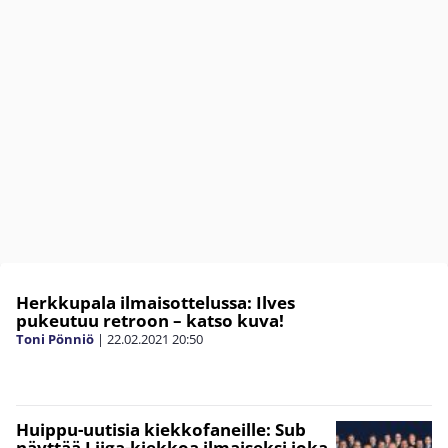
Herkkupala ilmaisottelussa: Ilves
pukeutuu retroon – katso kuva!
Toni Pönniö
|
22.02.2021
20:50
Huippu-uutisia kiekkofaneille: Sub
näyttää Liiga-kiekkoa ilmaiseksi joka