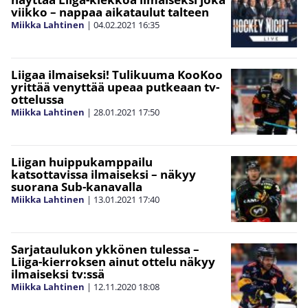
viikko – nappaa aikataulut talteen
Miikka Lahtinen
|
04.02.2021
16:35
Liigaa ilmaiseksi! Tulikuuma KooKoo
yrittää venyttää upeaa putkeaan tv-
ottelussa
Miikka Lahtinen
|
28.01.2021
17:50
Liigan huippukamppailu
katsottavissa ilmaiseksi – näkyy
suorana Sub-kanavalla
Miikka Lahtinen
|
13.01.2021
17:40
Sarjataulukon ykkönen tulessa –
Liiga-kierroksen ainut ottelu näkyy
ilmaiseksi tv:ssä
Miikka Lahtinen
|
12.11.2020
18:08