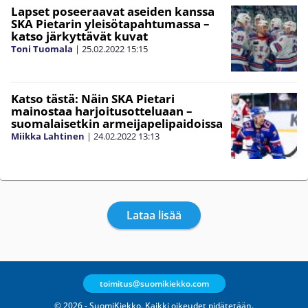
Lapset poseeraavat aseiden kanssa
SKA Pietarin yleisötapahtumassa –
katso järkyttävät kuvat
Toni Tuomala
|
25.02.2022
15:15
Katso tästä: Näin SKA Pietari
mainostaa harjoitusotteluaan –
suomalaisetkin armeijapelipaidoissa
Miikka Lahtinen
|
24.02.2022
13:13
Lataa lisää
toimitus@suomikiekko.com
© 2026 - SuomiKiekko. Kaikki oikeudet pidätetään.