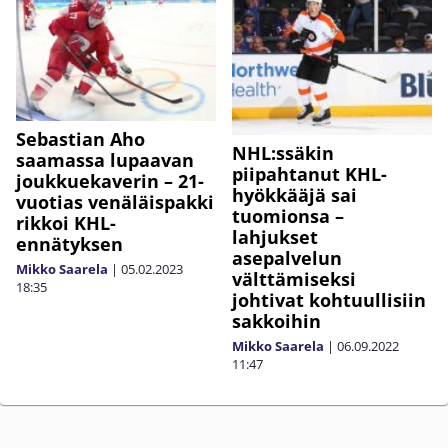
Sebastian Aho
NHL:ssäkin
saamassa lupaavan
piipahtanut KHL-
joukkuekaverin – 21-
hyökkääjä sai
vuotias venäläispakki
tuomionsa –
rikkoi KHL-
lahjukset
ennätyksen
asepalvelun
Mikko Saarela
|
05.02.2023
välttämiseksi
18:35
johtivat kohtuullisiin
sakkoihin
Mikko Saarela
|
06.09.2022
11:47