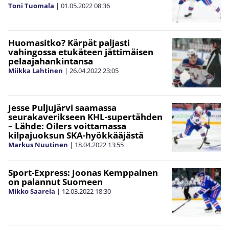
Toni Tuomala
|
01.05.2022
08:36
Huomasitko? Kärpät paljasti
vahingossa etukäteen jättimäisen
pelaajahankintansa
Miikka Lahtinen
|
26.04.2022
23:05
Jesse Puljujärvi saamassa
seurakaverikseen KHL-supertähden
– Lähde: Oilers voittamassa
kilpajuoksun SKA-hyökkääjästä
Markus Nuutinen
|
18.04.2022
13:55
Sport-Express: Joonas Kemppainen
on palannut Suomeen
Mikko Saarela
|
12.03.2022
18:30