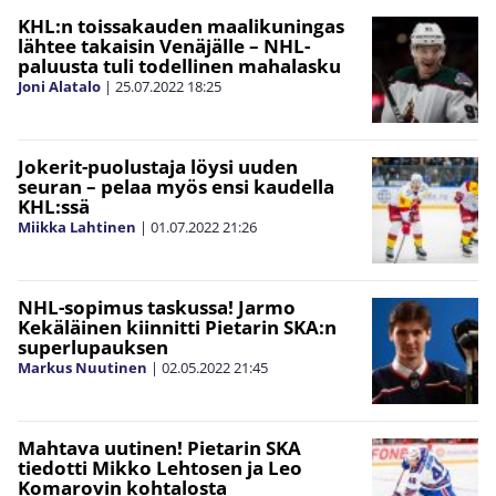
KHL:n toissakauden maalikuningas
lähtee takaisin Venäjälle – NHL-
paluusta tuli todellinen mahalasku
Joni Alatalo
|
25.07.2022
18:25
Jokerit-puolustaja löysi uuden
seuran – pelaa myös ensi kaudella
KHL:ssä
Miikka Lahtinen
|
01.07.2022
21:26
NHL-sopimus taskussa! Jarmo
Kekäläinen kiinnitti Pietarin SKA:n
superlupauksen
Markus Nuutinen
|
02.05.2022
21:45
Mahtava uutinen! Pietarin SKA
tiedotti Mikko Lehtosen ja Leo
Komarovin kohtalosta