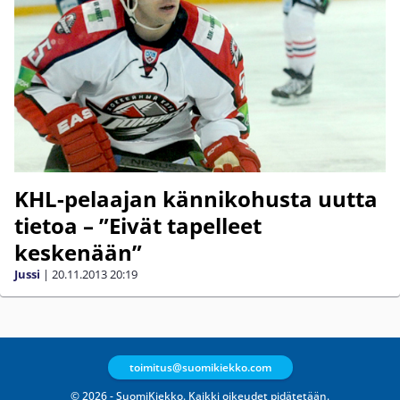
KHL-pelaajan kännikohusta uutta
tietoa – ”Eivät tapelleet
keskenään”
Jussi
|
20.11.2013
20:19
toimitus@suomikiekko.com
© 2026 - SuomiKiekko. Kaikki oikeudet pidätetään.