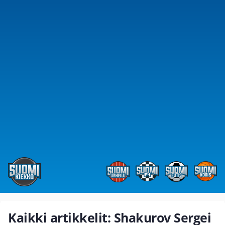
Kaikki artikkelit: Shakurov Sergei