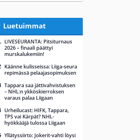
Luetuimmat
LIVESEURANTA: Pitsiturnaus
2026 – finaali päättyi
murskalukemiin!
Käänne kulisseissa: Liiga-seura
repimässä pelaajasopimuksen
Tappara saa jättivahvistuksen
– NHL:n ykköskierroksen
varaus palaa Liigaan
Urheilucast: HIFK, Tappara,
TPS vai Kärpät? NHL-
hyökkääjä tulossa Liigaan
Yllätyssiirto: Jokerit-vahti löysi