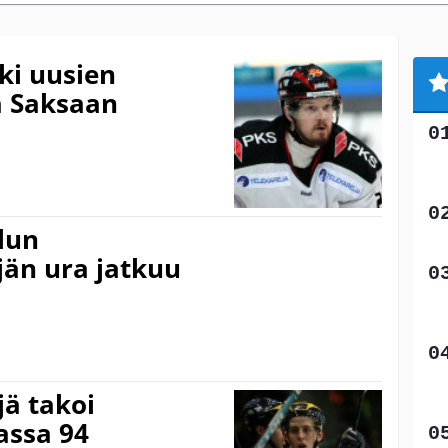
ki uusien
ä Saksaan
elun
än ura jatkuu
ä takoi
assa 94