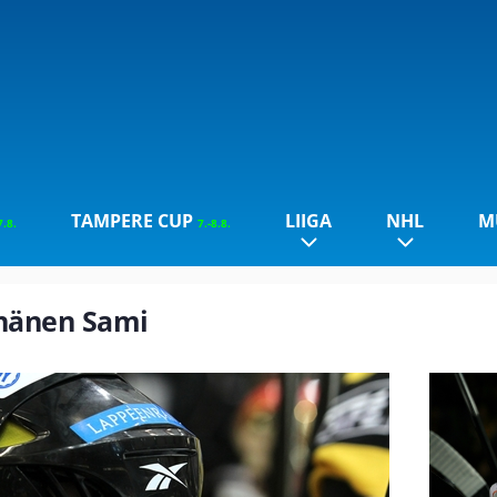
TAMPERE CUP
LIIGA
NHL
M
7.8.
7.-8.8.
yhänen Sami