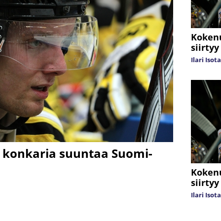
Koken
siirty
Ilari Isot
a konkaria suuntaa Suomi-
Koken
siirtyy
Ilari Isot