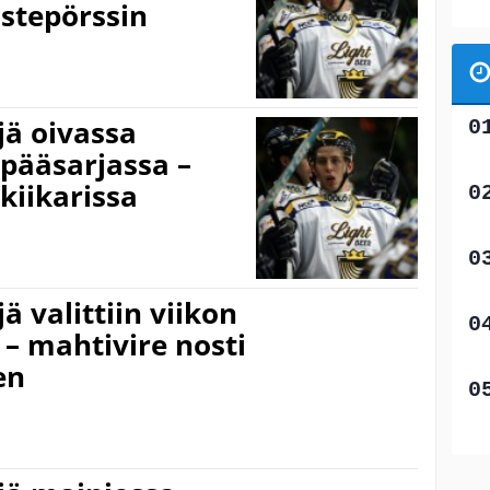
istepörssin
ä oivassa
 pääsarjassa –
 kiikarissa
 valittiin viikon
 – mahtivire nosti
en