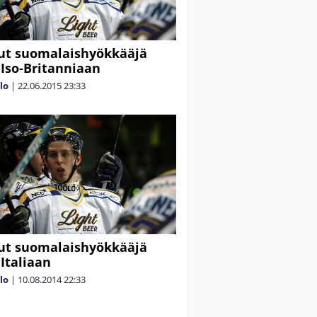
ut suomalaishyökkääjä
y Iso-Britanniaan
alo
|
22.06.2015
23:33
ut suomalaishyökkääjä
 Italiaan
alo
|
10.08.2014
22:33