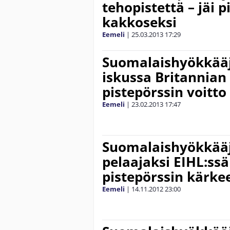
tehopistettä – jäi p
kakkoseksi
Eemeli
|
25.03.2013
17:29
Suomalaishyökkääj
iskussa Britannian
pistepörssin voitto
Eemeli
|
23.02.2013
17:47
Suomalaishyökkääjä
pelaajaksi EIHL:ssä
pistepörssin kärke
Eemeli
|
14.11.2012
23:00