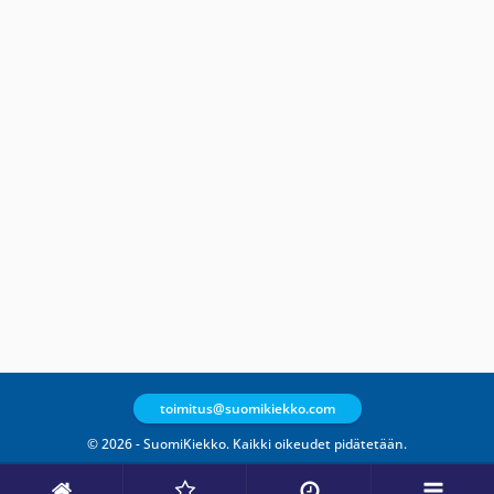
toimitus@suomikiekko.com
© 2026 - SuomiKiekko. Kaikki oikeudet pidätetään.