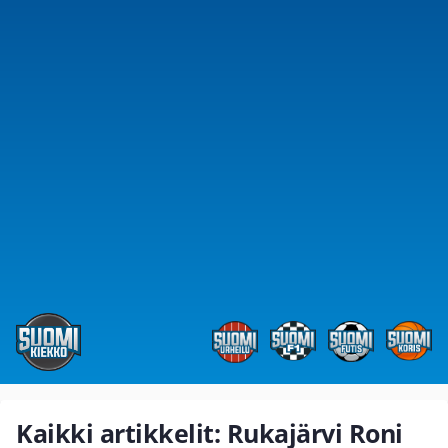
Kaikki artikkelit: Rukajärvi Roni