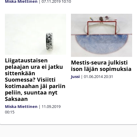
Miska Miettinen
|
07.11.2019
10:10
Liigataustaisen
Mestis-seura julkisti
pelaajan ura ei jatku
ison läjän sopimuksia
sittenkään
Jussi
|
01.06.2014
20:31
Suomessa? Visiitti
kotimaahan jäi pariin
peliin, suuntaa nyt
Saksaan
Miska Miettinen
|
11.09.2019
00:15