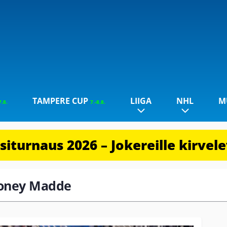
TAMPERE CUP
LIIGA
NHL
M
7.8.
7.-8.8.
iturnaus 2026 – Jokereille kirvel
Rooney Madde