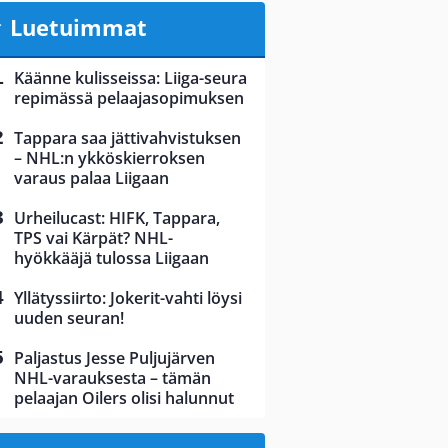
Luetuimmat
Käänne kulisseissa: Liiga-seura
repimässä pelaajasopimuksen
Tappara saa jättivahvistuksen
– NHL:n ykköskierroksen
varaus palaa Liigaan
Urheilucast: HIFK, Tappara,
TPS vai Kärpät? NHL-
hyökkääjä tulossa Liigaan
Yllätyssiirto: Jokerit-vahti löysi
uuden seuran!
Paljastus Jesse Puljujärven
NHL-varauksesta – tämän
pelaajan Oilers olisi halunnut