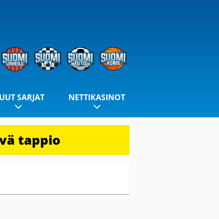
UUT SARJAT
NETTIKASINOT
evä tappio